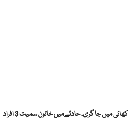
سوات: سوات میں گل میرہ کے مقام پرگاڑی گہری کھائی میں جا گری، حادثےمیں خاتون سمیت 3 افراد