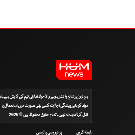
ہم نیوز پر شائع یا نشر ہونے والا مواد ادارتی ٹیم کی کاوش ہے۔ 
مواد کو بغیر پیشگی اجازت کسی بھی صورت میں استعمال یا
نقل کرنا درست نہیں۔ تمام حقوق محفوظ ہیں © 2026
رابطہ کریں
پرائیویسی پالیسی