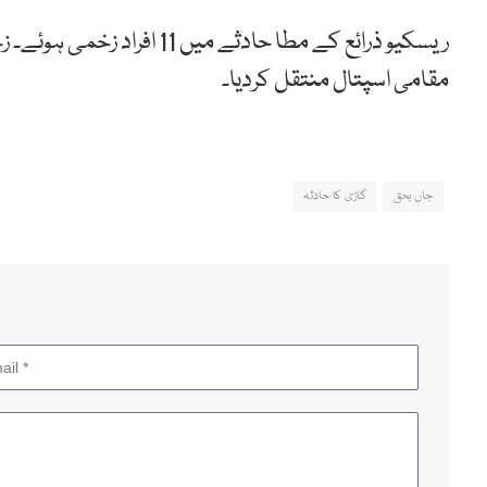
ریسکیو ذرائع کے مطا حادثے م
مقامی اسپتال منتقل کردیا۔
جاں بحق
گاڑی کا حادثہ