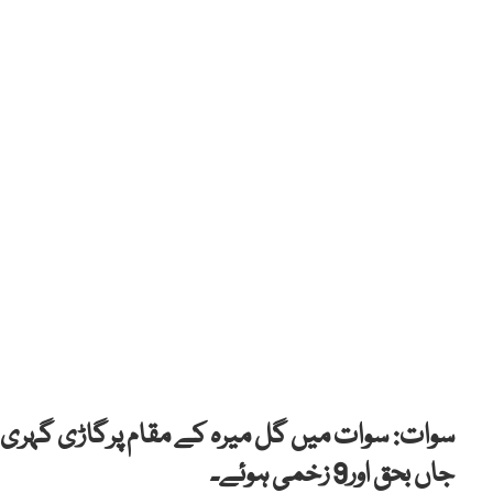
جاں بحق اور9 زخمی ہوئے۔