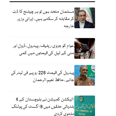
مسلمان متحد ہوں تو ہر چیلنج کا ڈٹ
کر مقابلہ کر سکتے ہیں، ایرانی وزیر
خارجہ
عوام کو جزوی ریلیف، پیٹرول، ڈیزل اور
مٹی کے تیل کی قیمتوں میں کمی
پیٹرول کی قیمت 228 روپے فی لیٹر کی
جائے، حافظ نعیم الرحمان
الیکشن کمیشن نے بلوچستان کے 4
بلدیاتی حلقوں میں 9 اگست کی پولنگ
ملتوی کردی