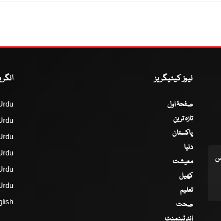
نیوز کیٹیگریز
انگر
صفحۂ اول
Urdu
تازہ ترین
Urdu
پاکستان
Urdu
دنیا
Urdu
اس
معیشت
Urdu
کھیل
Urdu
تعلیم
lish
صحت
انٹرٹینمنٹ