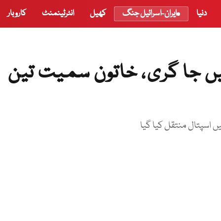
دنیا
ایران-اسرائیل جنگ
کھیل
انٹرٹینمنٹ
کاروبار
ں جا گری، خاتون سمیت تین