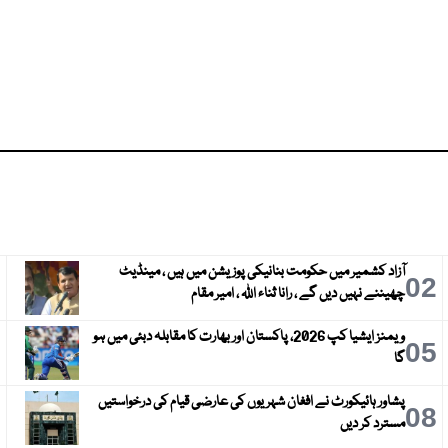
آزاد کشمیر میں حکومت بنانیکی پوزیشن میں ہیں ، مینڈیٹ
3
02
چھیننے نہیں دیں گے ، رانا ثناء اللہ ، امیر مقام
ویمنز ایشیا کپ 2026، پاکستان اور بھارت کا مقابلہ دبئی میں ہو
6
05
گا
پشاور ہائیکورٹ نے افغان شہریوں کی عارضی قیام کی درخواستیں
9
08
مسترد کر دیں