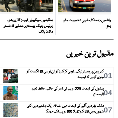
ہنگو میں سیکیورٹی فورسز کا آپریشن،
وانا میں دھماکا، مذہبی شخصیت جاں
پولیس چیک پوسٹ پر حملے کا ماسٹر
بحق
مائنڈ ہلاک
مقبول ترین خبریں
کیریبین پریمیئر لیگ ، قومی کرکٹرز کو این او سی 19 اگست کو
01
جاری کرنے کا فیصلہ
پیٹرول کی قیمت 228 روپے فی لیٹر کی جائے، حافظ نعیم
04
الرحمان
ملک بھر میں آٹے کی قیمت میں اضافہ، ایک ہفتے میں کئی
07
شہروں میں 20 کلو تھیلا 100 روپے تک مہنگا