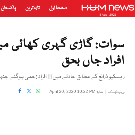
صفحۂ اول
تازہ ترین
پاکستان
8 Aug, 2026
سوات: گاڑی گہری کھائی می
افراد جاں بحق
ریسکیو ذرائع کے مطابق حادثے میں 11 افراد زخمی ہوگئے جنہیں اسپتال منتقل کیا گیا
|
شائع
April 20, 2020 10:22 PM
ویب ڈیسک