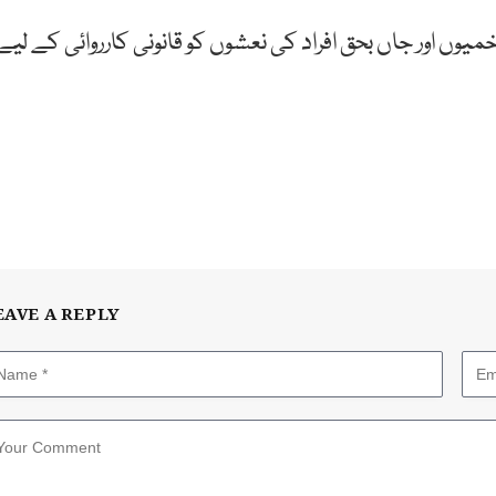
یں 11 افراد زخمی ہوئے۔ زخمیوں اور جاں بحق افراد کی نعشوں کو قانونی کارروائی کے لیے
EAVE A REPLY