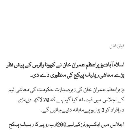
فوٹو: فائل
اسلام آباد: وزیراعظم عمران خان نے کورونا وائرس کے پیش نظر
بڑے معاشی ریلیف پیکج کی منظوری دے دی۔
وزیراعظم عمران خان کی زیرصدارت حکومت کی معاشی ٹیم
کے اجلاس میں فیصلہ کیا گیا ہے کہ 70 لاکھ دیہاڑی
دارافراد کو 3 ہزار روپےماہانہ دئیےجائیں گے۔
اجلاس میں ایکسپورٹرزکےلیے200ارب روپےکا ریلیف پیکج