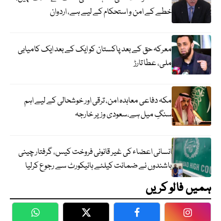
خطے کے امن و استحکام کے لیے ہے، اردوان
معرکہ حق کے بعد پاکستان کو ایک کے بعد ایک کامیابی
ملی، عطا تارڑ
مکہ دفاعی معاہدہ امن، ترقی اور خوشحالی کے لیے اہم
سنگِ میل ہے،سعودی وزیر خارجہ
انسانی اعضاء کی غیر قانونی فروخت کیس، گرفتار چینی
باشندوں نے ضمانت کیلئے ہائیکورٹ سے رجوع کرلیا
ہمیں فالو کریں
WhatsApp
Twitter
Facebook
Faceboo