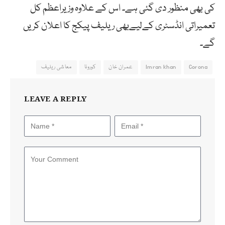
کی بھی منظور دی گئی ہے۔ اس کے علاوہ وزیراعظم کل
تعمیراتی انڈسٹری کےلیےبھی ریلیف پیکج کا اعلان کریں
گے۔
Corona
Imran khan
عمران خان
کورونا
معاشی ریلیف
LEAVE A REPLY