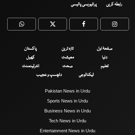
رابطہ کریں
پرائیویسی پالیسی
WhatsApp
Twitter
Facebook
Faceboo
صفحۂ اول
تازہ ترین
پاکستان
دنیا
معیشت
کھیل
تعلیم
صحت
انٹرٹینمنٹ
ٹیکنالوجی
دلچسپ و عجیب
Pakistan News in Urdu
Sports News in Urdu
Business News in Urdu
Tech News in Urdu
Entertainment News in Urdu