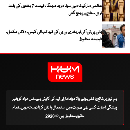
عالمی مارکیٹ میں سونا مزید مہنگا ، قیمت 7 ہفتوں کی بلند
ترین سطح پر پہنچ گئی
بانی پی ٹی آئی اور بشریٰ بی بی کی قیدِ تنہائی کیس، دلائل مکمل،
فیصلہ محفوظ
ہم نیوز پر شائع یا نشر ہونے والا مواد ادارتی ٹیم کی کاوش ہے۔ اس مواد کو بغیر
پیشگی اجازت کسی بھی صورت میں استعمال یا نقل کرنا درست نہیں۔ تمام
حقوق محفوظ ہیں © 2026