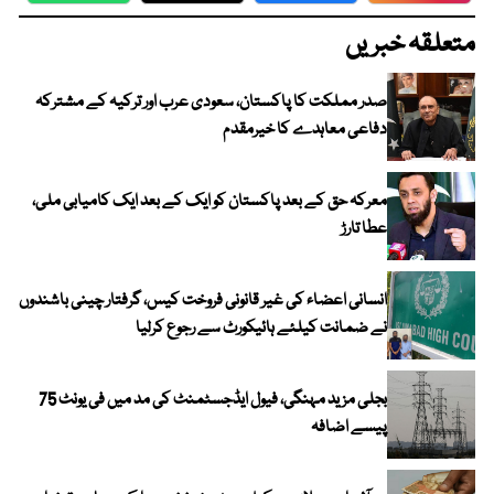
متعلقہ خبریں
صدر مملکت کا پاکستان، سعودی عرب اور ترکیہ کے مشترکہ
دفاعی معاہدے کا خیرمقدم
معرکہ حق کے بعد پاکستان کو ایک کے بعد ایک کامیابی ملی،
عطا تارڑ
انسانی اعضاء کی غیر قانونی فروخت کیس، گرفتار چینی باشندوں
نے ضمانت کیلئے ہائیکورٹ سے رجوع کرلیا
بجلی مزید مہنگی، فیول ایڈجسٹمنٹ کی مد میں فی یونٹ 75
پیسے اضافہ