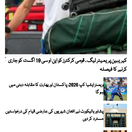
کیریبین پریمیئر لیگ ، قومی کرکٹرز کو این او سی 19 اگست کو جاری
آز
کرنے کا فیصلہ
چھی
ویمنز ایشیا کپ 2026، پاکستان اور بھارت کا مقابلہ دبئی میں
ہو گا
پشاور ہائیکورٹ نے افغان شہریوں کی عارضی قیام کی درخواستیں
مسترد کر دیں