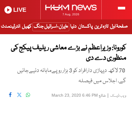
LIVE
7 Aug, 2026
صفحۂ اول
تازہ ترین
پاکستان
دنیا
ایران-اسرائیل جنگ
کھیل
انٹرٹینمنٹ
کورونا: وزیراعظم نے بڑے معاشی ریلیف پیکج کی
منظوری دے دی
70 لاکھ دیہاڑی دارافراد کو 3 ہزار روپےماہانہ دئیےجائیں
گے، اجلاس میں فیصلہ
|
شائع
March 23, 2020 6:46 PM
ویب ڈیسک