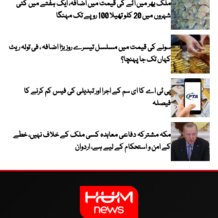
ملک بھر میں آٹے کی قیمت میں اضافہ، ایک ہفتے میں کئی
شہروں میں 20 کلو تھیلا 100 روپے تک مہنگا
سونے کی قیمت میں مسلسل تیسرے روز بڑا اضافہ ، فی تولہ ریٹ
کہاں تک جا پہنچا؟
پی ٹی اے کا ای سم کے اجرا اور تبدیلی کی فیس کم کرنے کا
فیصلہ
مکہ مشترکہ دفاعی معاہدہ کسی ملک کے خلاف نہیں، خطے
کے امن و استحکام کے لیے ہے، اردوان