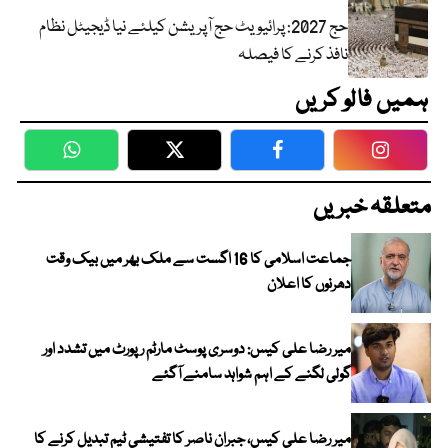
حج 2027: پرائیویٹ حج آپریشن کیلئے نیا ڈیجیٹل نظام
نافذ کرنے کا فیصلہ
ہمیں فالو کریں
WhatsApp
Twitter
Facebook
Faceboo
متعلقہ خبریں
جماعت اسلامی کا 16 اگست سے ملک بھر میں بیک وقت
دھرنوں کا اعلان
میر رضا علی کیس: دوسری پوسٹ مارٹم رپورٹ میں تشدد اور
گولی لگنے کے اہم شواہد سامنے آگئے
میر رضا علی کیس، جبران ناصر کا تفتیشی ٹیم تبدیل کرنے کا