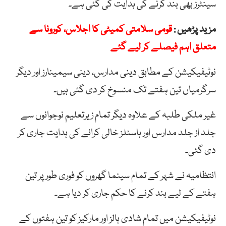
سینٹرز بھی بند کرنے کی ہدایت کی گئی ہے۔
مزید پڑھیں :
قومی سلامتی کمیٹی کا اجلاس، کورونا سے
متعلق اہم فیصلے کر لیے گئے
نوٹیفیکیشن کے مطابق دینی مدارس، دینی سیمینارز اور دیگر
سرگرمیاں تین ہفتے تک منسوخ کر دی گئی ہیں۔
غیر ملکی طلبہ کے علاوہ دیگر تمام زیرتعلیم نوجوانوں سے
جلد از جلد مدارس اور ہاسٹلز خالی کرانے کی ہدایت جاری کر
دی گئی۔
انتظامیہ نے شہر کے تمام سینما گھروں کو فوری طور پر تین
ہفتے کے لیے بند کرنے کا حکم جاری کر دیا ہے۔
نوٹیفیکیشن میں تمام شادی ہالز اور مارکیز کو تین ہفتوں کے