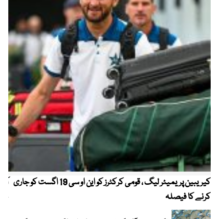
کیریبین پریمیئر لیگ ، قومی کرکٹرز کو این او سی 19 اگست کو جاری
آز
کرنے کا فیصلہ
چھی