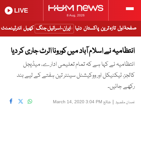
LIVE
8 Aug, 2026
صفحۂ اول
تازہ ترین
پاکستان
دنیا
ایران-اسرائیل جنگ
کھیل
انٹرٹینمنٹ
انتظامیہ نے اسلام آباد میں کورونا الرٹ جاری کر دیا
انتظامیہ نے کہا ہے کہ تمام تعلیمی ادارے، میڈیجل
کالجز، ٹیکنیکل اور ووکیشنل سینٹر تین ہفتے کے لیے بند
رکھے جائیں۔
|
شائع
March 14, 2020 3:04 PM
نعمان مقصود