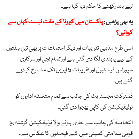
لیے بند رکھنے کا حکم دیا گیا ہے۔
یہ بھی پڑھیں :
پاکستان میں کورونا کے مفت ٹیسٹ کہاں سے
کروائیں؟
اسی طرح مذہبی تقریبات اور دیگر اجتماعات پر بھی تین ہفتوں
کے لیے پابندی لگا دی گئی ہے اور تمام نجی اور سرکاری
سپورٹس فیسٹیول اور تقریبات 5 اپریل تک منسوخ کر دیے
گئے ہیں۔
ڈسٹرکٹ مجسٹریٹ کی جانب سے تمام متعلقہ اداروں کو
نوٹیفیکیشن کی کاپی بھجوا دی گئی۔
انتظامیہ کی جانب سے جاری ہونے والا نوٹیفکیشن گزشتہ روز
قومی سلامتی کمیٹی میں کیے فیصلوں کا عکاس ہے۔