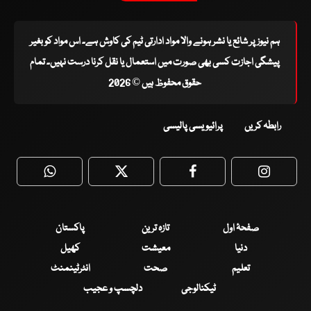
ہم نیوز پر شائع یا نشر ہونے والا مواد ادارتی ٹیم کی کاوش ہے۔ اس مواد کو بغیر
پیشگی اجازت کسی بھی صورت میں استعمال یا نقل کرنا درست نہیں۔ تمام
حقوق محفوظ ہیں © 2026
رابطہ کریں
پرائیویسی پالیسی
WhatsApp
Twitter
Facebook
Faceboo
صفحۂ اول
تازہ ترین
پاکستان
دنیا
معیشت
کھیل
تعلیم
صحت
انٹرٹینمنٹ
ٹیکنالوجی
دلچسپ و عجیب