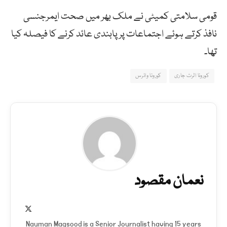
قومی سلامتی کمیٹی نے ملک بھر میں صحت ایمرجنسی
نافذ کرتے ہوئے اجتماعات پر پابندی عائد کرنے کا فیصلہ کیا
تھا۔
کورونا الرٹ جاری
کورونا وائرس
نعمان مقصود
X
(Twitter)
Nauman Maqsood is a Senior Journalist having 15 years