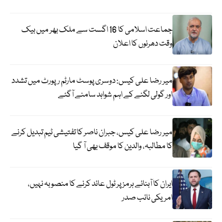
جماعت اسلامی کا 16 اگست سے ملک بھر میں بیک
وقت دھرنوں کا اعلان
میر رضا علی کیس: دوسری پوسٹ مارٹم رپورٹ میں تشدد
اور گولی لگنے کے اہم شواہد سامنے آگئے
میر رضا علی کیس، جبران ناصر کا تفتیشی ٹیم تبدیل کرنے
کا مطالبہ، والدین کا موقف بھی آ گیا
ایران کا آبنائے ہرمز پر ٹول عائد کرنے کا منصوبہ نہیں،
امریکی نائب صدر