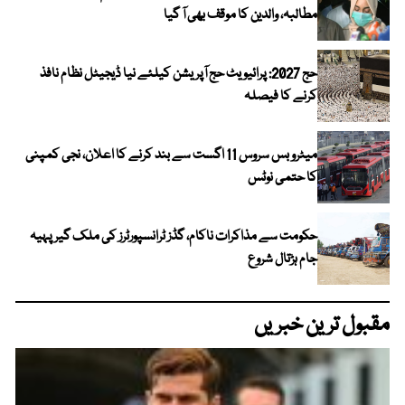
مطالبہ، والدین کا موقف بھی آ گیا
حج 2027: پرائیویٹ حج آپریشن کیلئے نیا ڈیجیٹل نظام نافذ
کرنے کا فیصلہ
میٹرو بس سروس 11 اگست سے بند کرنے کا اعلان، نجی کمپنی
کا حتمی نوٹس
حکومت سے مذاکرات ناکام، گڈز ٹرانسپورٹرز کی ملک گیر پہیہ
جام ہڑتال شروع
مقبول ترین خبریں