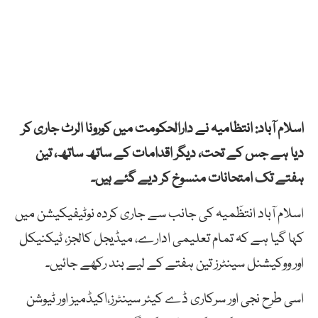
اسلام آباد: انتظامیہ نے دارالحکومت میں کورونا الرٹ جاری کر
دیا ہے جس کے تحت، دیگر اقدامات کے ساتھ ساتھ، تین
ہفتے تک امتحانات منسوخ کر دیے گئے ہیں۔
اسلام آباد انتظٓمیہ کی جانب سے جاری کردہ نوٹیفیکیشن میں
کہا گیا ہے کہ تمام تعلیمی ادارے، میڈیجل کالجز، ٹیکنیکل
اور ووکیشنل سینٹرز تین ہفتے کے لیے بند رکھے جائیں۔
اسی طرح نجی اور سرکاری ڈے کیئر سینٹرز،اکیڈمیز اور ٹیوشن