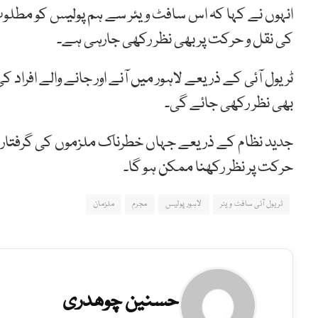
انہوں نے کہا کہ اس سافٹ ویئر سے ہم پولیس کو مطلوب او
کی نقل و حرکت پر بھی نظر رکھی جارہی ہے۔
ٹریول آئی کے ذریعے لاہور میں آنے اور جانے والے افرا
بھی نظر رکھی جائے گی۔
جدید نظام کے ذریعے جہاں خطرناک ملزموں کی گرفتاری 
حرکت پر نظر رکھنا ممکن ہو گا۔
ٹریول آئی سافٹ ویئر
لاہور پولیس
مجرم
ملزمان
حسنین چوھدری