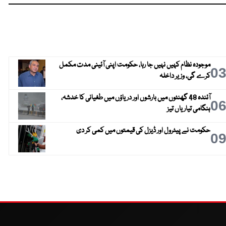
موجودہ نظام کہیں نہیں جا رہا، حکومت اپنی آئینی مدت مکمل
0
کرے گی، وزیر داخلہ
آئندہ 48 گھنٹوں میں بارشوں اور دریاؤں میں طغیانی کا خدشہ،
0
ہنگامی تیاریاں تیز
حکومت نے پیٹرول اور ڈیزل کی قیمتوں میں کمی کر دی
0