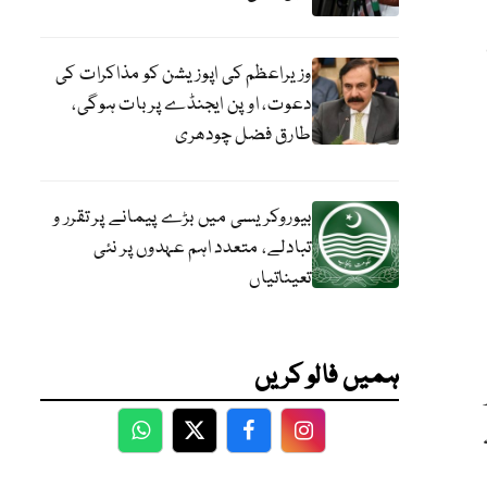
وزیراعظم کی اپوزیشن کو مذاکرات کی
دعوت، اوپن ایجنڈے پر بات ہوگی،
طارق فضل چودھری
بیوروکریسی میں بڑے پیمانے پر تقرر و
تبادلے، متعدد اہم عہدوں پر نئی
تعیناتیاں
ہمیں فالو کریں
WhatsApp
Twitter
Facebook
Facebook