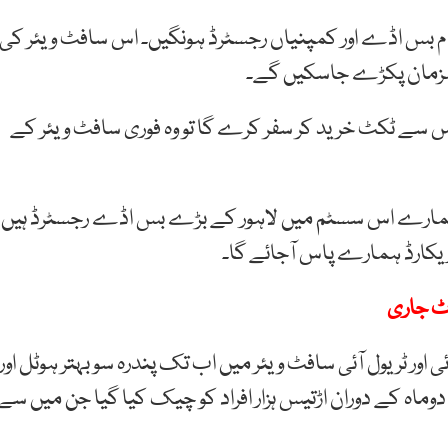
م بس اڈے اور کمپنیاں رجسٹرڈ ہونگیں۔ اس سافٹ ویئر کی
لزمان پکڑے جاسکیں گے۔
 سے ٹکٹ خرید کر سفر کرے گا تو وہ فوری سافٹ ویئر کے
 ہمارے اس سسٹم میں لاہور کے بڑے بس اڈے رجسٹرڈ ہیں
کارڈ ہمارے پاس آجائے گا۔
 اور ٹریول آئی سافٹ ویئر میں اب تک پندرہ سو بہتر ہوٹل اور
اہ کے دوران اڑتیس ہزار افراد کو چیک کیا گیا جن میں سے