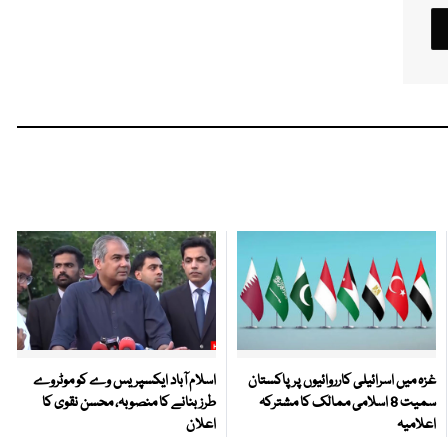
غزہ میں اسرائیلی کارروائیوں پر پاکستان
اسلام آباد ایکسپریس وے کو موٹروے
سمیت 8 اسلامی ممالک کا مشترکہ
طرز بنانے کا منصوبہ، محسن نقوی کا
اعلامیہ
اعلان