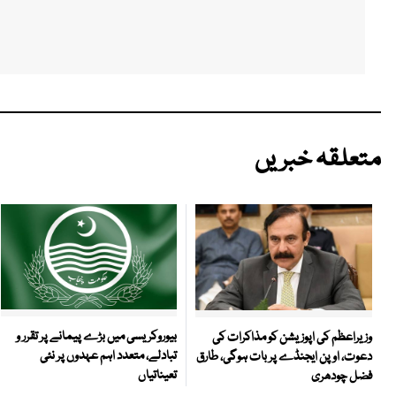
متعلقہ خبریں
بیوروکریسی میں بڑے پیمانے پر تقرر و
وزیراعظم کی اپوزیشن کو مذاکرات کی
تبادلے، متعدد اہم عہدوں پر نئی
دعوت، اوپن ایجنڈے پر بات ہوگی، طارق
تعیناتیاں
فضل چودھری