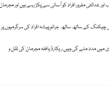
ر عدالتی مفرور افراد کو آسانی سے پکڑ رہے ہیں اور مجرمان
د کی چیکنگ کے ساتھ ساتھ جرائم پیشہ افراد کی سرگرمیوں پر
میں مدد ملے گی وہیں ریکارڈ یافتہ مجرمان کی نقل و