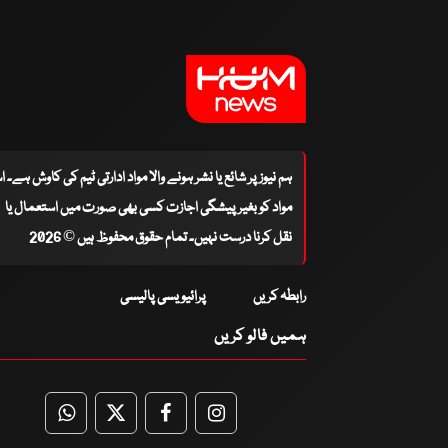
ہم نیوز پر شائع یا نشر ہونے والا مواد ادارتی ٹیم کی کاوش ہے۔ 
مواد کو بغیر پیشگی اجازت کسی بھی صورت میں استعمال یا
نقل کرنا درست نہیں۔ تمام حقوق محفوظ ہیں © 2026
رابطہ کریں
پرائیویسی پالیسی
ہمیں فالو کریں
WhatsApp
Twitter
Facebook
Facebook