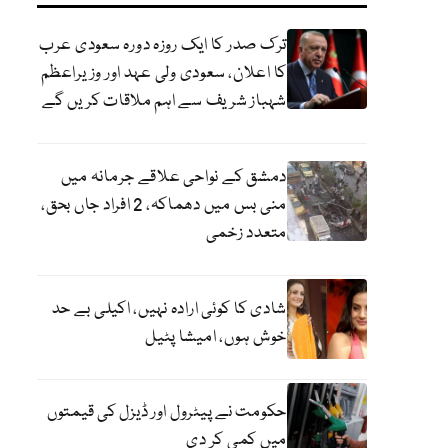
ترک صدر کا ایک روزہ دورہ سعودی عرب
کا اعلان، سعودی ولی عہد اور وزیراعظم
شہباز شریف سے اہم ملاقات کریں گے
دمشق کے نواحی علاقے جرمانہ میں
منی بس میں دھماکہ، 2 افراد جاں بحق،
متعدد زخمی
شادی کا کوئی ارادہ نہیں، اکیلی بے حد
خوش ہوں، امیشا پٹیل
حکومت نے پیٹرول اور ڈیزل کی قیمتوں
میں کمی کر دی