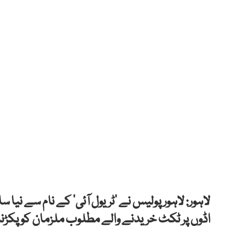
لاہور: لاہور پولیس نے ’ٹریول آئی‘ کے نام سے 
اڈوں پر ٹکٹ خریدنے والے مطلوب ملزمان کو پکڑن