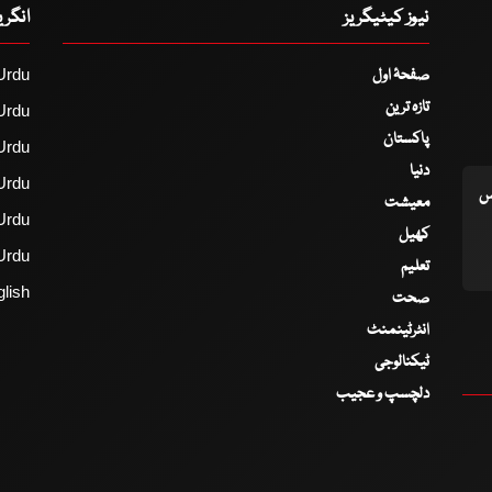
نیوز کیٹیگریز
انگر
صفحۂ اول
Urdu
تازہ ترین
Urdu
پاکستان
Urdu
دنیا
Urdu
اس
معیشت
Urdu
کھیل
Urdu
تعلیم
lish
صحت
انٹرٹینمنٹ
ٹیکنالوجی
دلچسپ و عجیب