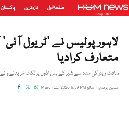
صفحۂ اول
تازہ ترین
پاکستان
7 Aug, 2026
لاہور پولیس نے ’ٹریول آئی‘
متعارف کرادیا
سافٹ ویئر کی مدد سے شہر کے بس اڈوں پر ٹکٹ خریدنے وال
|
شائع
March 11, 2020 6:59 PM
حسنین چوھدری