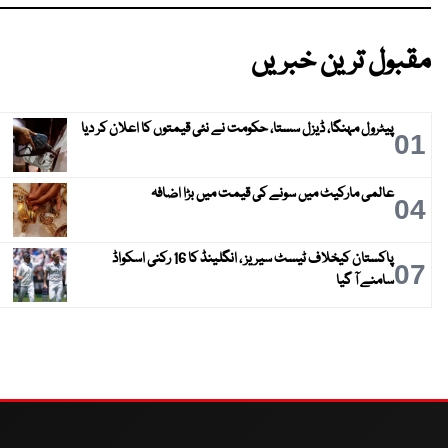
مقبول ترین خبریں
پیٹرول مہنگا، ڈیزل سستا، حکومت نے نئی قیمتوں کا اعلان کر دیا
01
عالمی مارکیٹ میں سونے کی قیمت میں بڑا اضافہ
04
پاکستان کیخلاف ٹیسٹ سیریز ، انگلینڈ کا 16 رکنی اسکواڈ
07
سامنے آ گیا