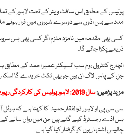
پولیس کے مطابق اس سافٹ ویئر کے تحت لاہور کے تما
مدد سے بس اڈوں سے دوسرے شہروں میں فرار ہونے م
کسی بھی مقدمہ میں نامزد ملزم اگر کسی بھی بس سروس
ذریعے پکڑا جائے گا۔
انچارج کنٹرول روم سب انسپکٹر عمیر احمد کے مطابق
جن کے پاس لاگ ان ہیں جو بھی ٹکٹ خریدے گا اسکا ری
مزید پڑھیں:
سال 2019: لاہور پولیس کی کارکردگی رپورٹ جاری
سی سی پی او لاہور ذوالفقار حمید کا کہنا ہے کہ ہوٹل آئی
بس اڈے رجسٹرڈ کیے گئے ہیں جن میں رواں سالے کے دوم
چالیس اشتہاریوں کو گرفتار کیا گیا ہے۔