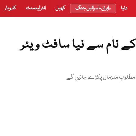
دنیا
ایران-اسرائیل جنگ
کھیل
انٹرٹینمنٹ
کاروبار
 کے نام سے نیا سافٹ ویئر
ے مطلوب ملزمان پکڑے جائیں گے