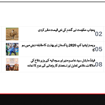
پنجاب حکومت نے گندم کی نئی قیمت مقرر کردی
3
02
ویمنز ایشیا کپ 2026، پاکستان اور بھارت کا مقابلہ دبئی میں ہو
6
05
گا
فیلڈ مارشل سید عاصم منیر اور صومالیہ کے وزیر دفاع کی
9
08
ملاقات، دفاعی تعاون اور استعدادِ کار بڑھانے کے عزم کا اعادہ