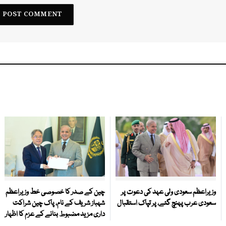
وزیراعظم سعودی ولی عہد کی دعوت پر
چین کے صدر کا خصوصی خط وزیراعظم
سعودی عرب پہنچ گئے، پر تپاک استقبال
شہباز شریف کے نام، پاک چین شراکت
داری مزید مضبوط بنانے کے عزم کا اظہار