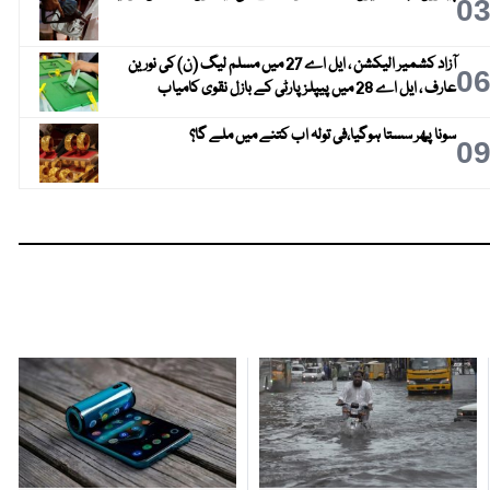
0
آزاد کشمیر الیکشن ، ایل اے 27 میں مسلم لیگ (ن) کی نورین
0
عارف ، ایل اے 28 میں پیپلز پارٹی کے بازل نقوی کامیاب
سونا پھر سستا ہوگیا،فی تولہ اب کتنے میں ملے گا؟
0