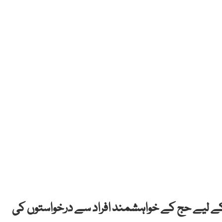
ام آباد: وفاقی وزارت مذہبی امور نے حج 2020 کے لیے حج کے خواہشمند افراد سے درخواستوں کی