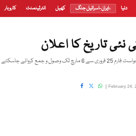
دنیا
ایران-اسرائیل جنگ
کھیل
انٹرٹینمنٹ
کاروبار
نئی تاریخ کا اعلان
وزارت مذہبی امور کی جانب سے جاری سرکلر کے مطابق حج درخواست فارم 25 فروری سے 6 مارچ تک وصول و جمع کروائے جاسکتے
|
February 24, 