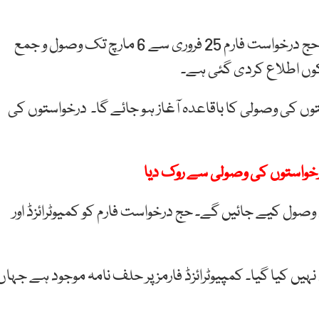
وزارت مذہبی امور کی جانب سے جاری سرکلر کے مطابق حج درخواست فارم 25 فروری سے 6 مارچ تک وصول و جمع
کوں اطلاع کردی گئی ہے۔
منگل سے درخواستوں کی وصولی کا باقاعدہ آغاز ہو جائے گا۔ درخواستوں کی
درخواستوں کی وصولی سے روک دیا
رم وصول کیے جائیں گے۔ حج درخواست فارم کو کمیوٹرائزڈ اور
ں کیا گیا۔ کمپیوٹرائزڈ فارمز پر حلف نامہ موجود ہے جہاں