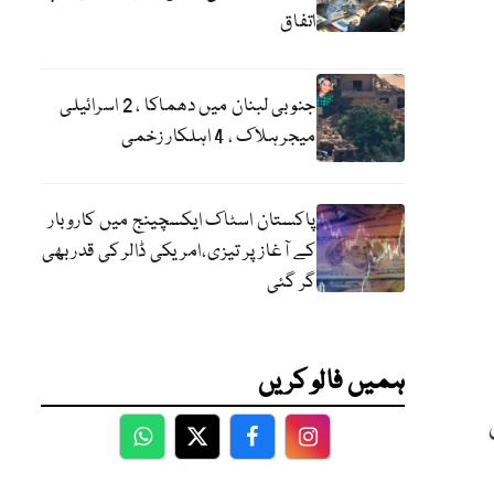
اتفاق
جنوبی لبنان میں دھماکا ، 2 اسرائیلی
میجر ہلاک ، 4 اہلکار زخمی
پاکستان اسٹاک ایکسچینج میں کاروبار
کے آغاز پر تیزی،امریکی ڈالر کی قدر بھی
گر گئی
ہمیں فالو کریں
WhatsApp
Twitter
Facebook
Facebook