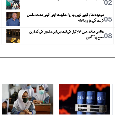
3
02
موجودہ نظام کہیں نہیں جا رہا، حکومت اپنی آئینی مدت مکمل
6
05
کرے گی، وزیر داخلہ
عالمی منڈی میں خام تیل کی قیمتیں تین ہفتوں کی کم ترین
9
08
سطح پر آ گئیں