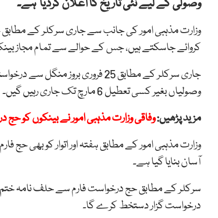
وصولی کے لیے نئی تاریخ کا اعلان کردیا ہے۔
کروائے جاسکتے ہیں، جس کے حوالے سے تمام مجاز بین
جاری سرکلر کے مطابق 25 فروری بروز 
وصولیاں بغیر کسی تعطیل 6 مارچ تک جاری رہیں گیں۔
مزید پڑھیں:
وفاقی وزارت مذہبی امور نے بینکوں کو حج 
وزارت مذہبی امور کے مطابق ہفتہ اور اتوار کو بھی حج فا
آسان بنایا گیا ہے۔
سرکلر کے مطابق حج درخواست فارم سے حلف نامہ ختم نہی
درخواست گزار دستخط کرے گا۔