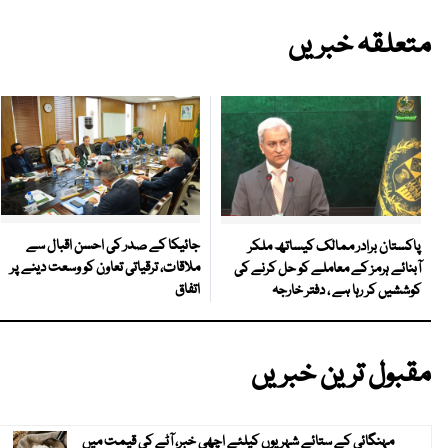
متعلقہ خبریں
جائیکا کے صدر کی احسن اقبال سے
پاکستان برادر ممالک کیساتھ ملکر
ملاقات، ترقیاتی تعاون کو وسعت دینے پر
آبنائے ہرمز کے معاملے کو حل کرنے کی
اتفاق
کوششیں کر رہا ہے ، دفتر خارجہ
مقبول ترین خبریں
مہنگائی کے ستائے شہریوں کیلئے اچھی خبر، آٹے کی قیمت میں