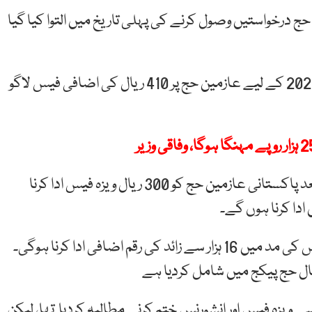
درخواستیں وصول کرنے کی پہلی تاریخ میں التوا کیا گیا
یاد رہے کہ اس سال 20 جنوری کو سعودی حکومت نے 2020 کے لیے عازمین حج پر 410 ریال کی اضافی فیس لاگو
وزارت مذہبی امور کے مطابق حج فیس میں اضافے کے بعد پاکستانی عازمین حج کو 300 ریال ویزہ فیس ادا کرنا
ذرائع کا کہنا ہے کہ پاکستانی عازمین کو ویزہ اور انشورنس کی مد میں 16 ہزار سے زائد کی رقم اضافی ادا کرنا ہوگی۔
سال حج پیکج میں شامل کردیا ہے
ے ویزہ فیس اور انشورنس ختم کرنے مطالبہ کردیا تھا، لیکن