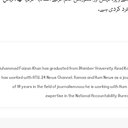
رد کردی ہے۔
uhammad Faizan Khan has graduated from Bhimber University Azad Ka
 has worked with ATV, 24 News Channel, Samaa and Hum News as a jour
of 10 years in the field of journalism.now he is working with Hum
expertise in the National Accountability Burea