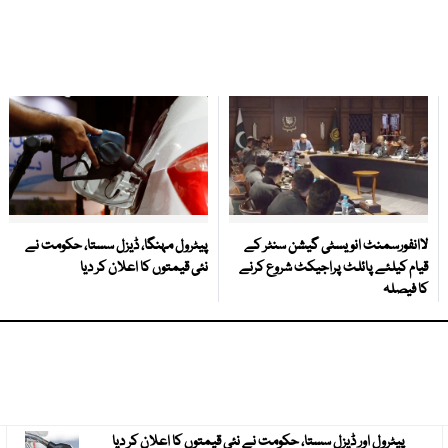
لاانفورسمنٹ انویسٹی گیشن سنٹر کے
پیٹرول مہنگا، ڈیزل سستا، حکومت نے
قیام کیلئے پائلٹ پراجیکٹ شروع کرنے
نئی قیمتوں کا اعلان کر دیا
کا فیصلہ
پیٹرول اور ڈیزل سستا، حکومت نے نئی قیمتوں کا اعلان کر دیا