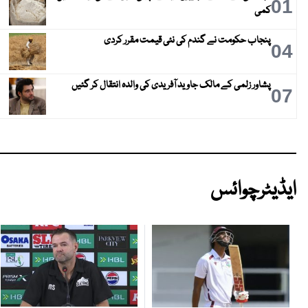
01
کمی
پنجاب حکومت نے گندم کی نئی قیمت مقرر کردی
04
پشاور زلمی کے مالک جاوید آفریدی کی والدہ انتقال کر گئیں
07
ایڈیٹرچوائس