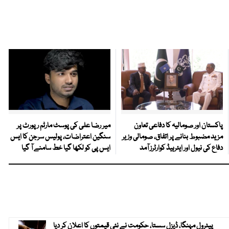
پاکستان اور صومالیہ کا دفاعی تعاون
میر رضا علی کی پوسٹ مارٹم رپورٹ پر
مزید مضبوط بنانے پر اتفاق، صومالی وزیر
سنگین اعتراضات، پولیس سرجن کا ایس
دفاع کی نیول اور ایئرہیڈ کوارٹرز آمد
ایس پی کو لکھا گیا خط سامنے آ گیا
پیٹرول مہنگا، ڈیزل سستا، حکومت نے نئی قیمتوں کا اعلان کر دیا