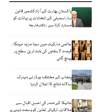
پاکستان بھارت کے آزادکشمیر قانون
ساز اسمبلی کے انتخابات پر بیانات کو
مسترد کرتا ہے ، دفترخارجہ
عالمی مارکیٹ میں سونا مزید مہنگا ،
قیمت 7 ہفتوں کی بلند ترین سطح پر
پہنچ گئی
پنجاب کے مختلف بورڈز نے میٹرک
سالانہ نتائج کا اعلان کردیا
جائیکا کے صدر کی احسن اقبال سے
ملاقات، ترقیاتی تعاون کو وسعت دینے پر