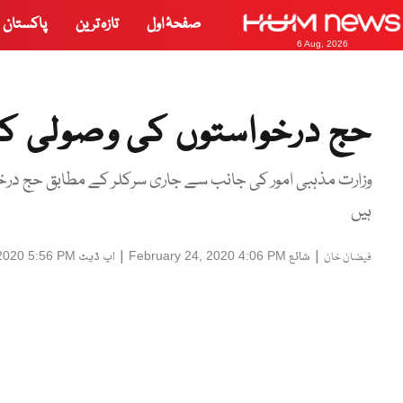
صفحۂ اول
تازہ ترین
پاکستان
6 Aug, 2026
حج درخواستوں کی وصولی کی 
ہیں
|
شائع
|
اپ ڈیٹ
2020 5:56 PM
February 24, 2020 4:06 PM
فیضان خان