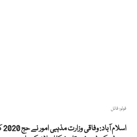
فوٹو: فائل
اسل