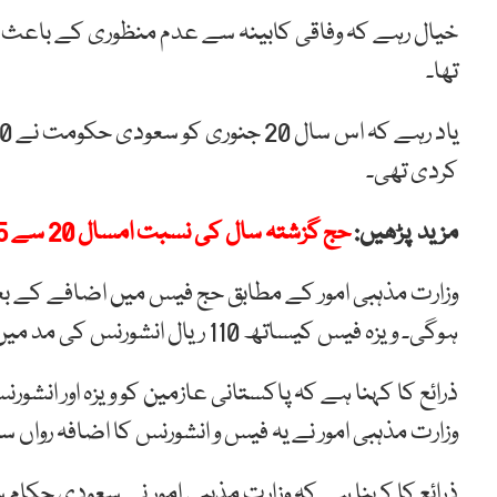
خیال رہے کہ وفاقی کابینہ سے عدم منظوری کے باعث حج 
تھا۔
کردی تھی۔
مزید پڑھیں:
حج گزشتہ سال کی نسبت امسال 20 سے 25 ہزار روپے مہنگا ہوگا، وفاقی وزیر
ہوگی۔ ویزہ فیس کیساتھ 110 ریال انشورنس کی مد میں ادا کرنا ہوں گے۔
وزارت مذہبی امور نے یہ فیس و انشورنس کا اضافہ رواں 
ذرائع کا کہنا ہے کہ وزارت مذہبی امور نے سعودی حکام س