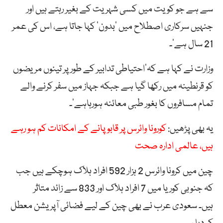
سے ہے جو کویت میں کسی شہریت کے بغیر رہتے ہیں اور
جنہیں سرکاری اصطلاح میں ’بدون‘ کہا جاتا ہے، اس کی عمر
21 سال ہے‘۔
وزارت نے کہا ہے کہ’احتیاطی تدابیر کے طور پر تینوں مریضوں
کو قرنطینہ میں رکھا گیا ہے جبکہ جہاز میں سفر کرنے والے
تمام مسافروں کا بغور طبی معائنہ ہورہاہے‘۔
یہ بھی پڑھیں:
کورونا وائرس پر قابو پانے کے امکانات کم ہو رہے
ہیں، عالمی ادارہ صحت
چین میں کرونا وائرس 2 ہزار 592 افراد ہلاک ہوچکے ہیں جب
کہ جنوبی کوریا میں 7 افراد ہلاک اور 833 سے زائد متاثر
ہیں۔ سعودی عرب نے بھی چین کے لیے فضائی آپریشن معطل