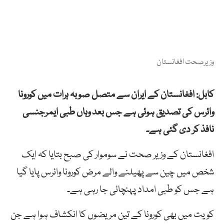
وزیرصحت افغانستان
کابل: افغانستان کے ایران سے متصل صوبہ ہرات میں کورونا
وائرس کی تصدیق ہوئی ہے جس بعد وہاں طبی ایمرجنسی
نافذ کر دی گئی ہے۔
افغانستان کے وزیر صحت نے سوموار کی صبح بتایا کہ ایک
شخص میں چین سے پھیلنے والے مرض کورونا وائرس پایا گیا
ہے جس کو طبی امداد پہنچائی جا رہی ہے۔
کویت میں بھی کورونا کے تین مریضوں کا انکشاف ہوا ہے جن