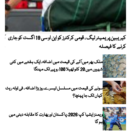
کیریبین پریمیئر لیگ ، قومی کرکٹرز کو این او سی 19 اگست کو جاری
آز
کرنے کا فیصلہ
چھی
ملک بھر میں آٹے کی قیمت میں اضافہ، ایک ہفتے میں کئی
شہروں میں 20 کلو تھیلا 100 روپے تک مہنگا
سونے کی قیمت میں مسلسل تیسرے روز بڑا اضافہ ، فی تولہ ریٹ
کہاں تک جا پہنچا؟
ویمنز ایشیا کپ 2026، پاکستان اور بھارت کا مقابلہ دبئی میں
ہو گا