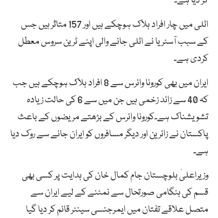
کر دیا ہے۔
اٹلی میں چار افراد ہلاک ہوچکے ہیں اور 157 متاثر ہیں جس
کے سبب آسٹریا نے اٹلی جانے والی اپنے ٹرین سروس معطل
کردی ہے۔
ایران میں بھی کورونا وائرس سے 8 افراد ہلاک ہوچکے ہیں جب
کہ 40 سے زائد زخمی ہیں جن میں سے 6 کی حالت زیادہ
تشویشناک ہے۔کورونا وائرس کے بڑھتے مریضوں کے باعث
پاکستان نے زائرین اور دیگر مسافروں کو ایران جانے سے روک دیا
ہے۔
وزیراعلیٰ بلوچستان جام کمال خان کی ہدایت پر کسی بھی
قسم کی ہنگامی صورتحال سے نمٹنے کے لیے ایران سے
متصل علاقے تفتان میں ایمرجنسی سینٹر قائم کر دیا گیا