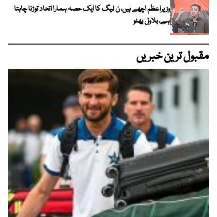
وزیراعظم اچھے ہیں، ن لیگ کا ایک حصہ ہمارا اتحاد توڑنا چاہتا
ہے، بلاول بھٹو
مقبول ترین خبریں