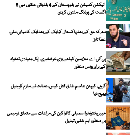
الیکشن کمیشن نے بلوچستان کے 4 بلدیاتی حلقوں میں 9
اگست کی پولنگ ملتوی کردی
معرکہ حق کے بعد پاکستان کو ایک کے بعد ایک کامیابی ملی،
عطا تارڑ
پی آئی اے ملازمین کیلئے بڑی خوشخبری، ایک بنیادی تنخواہ
کے برابر بونس منظور
گروپ کیپٹن عاصم طارق قتل کیس، عدالت نے ملزم کو جیل
بھیج دیا
خیبرپختونخوا اسمبلی کا اراکین کی مراعات سے متعلق ترمیمی
بل منظور، اہم شقیں تبدیل