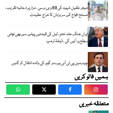
میجر طفیل شہید کی 68 ویں برسی ، مزار پر دعائیہ تقریب ،
مسلح افواج کے سربراہان کا خراج عقیدت
ایران جنگ جلد ختم ، تیل کی قیمتیں پہلے سے بھی نچلی
سطح پر آئیں گی ، ڈونلڈ ٹرمپ
چیئرمین پی ٹی آئی بیرسٹر گوہر کی والدہ انتقال کر گئیں
ہمیں فالو کریں
WhatsApp
Twitter
Facebook
Faceboo
متعلقہ خبریں