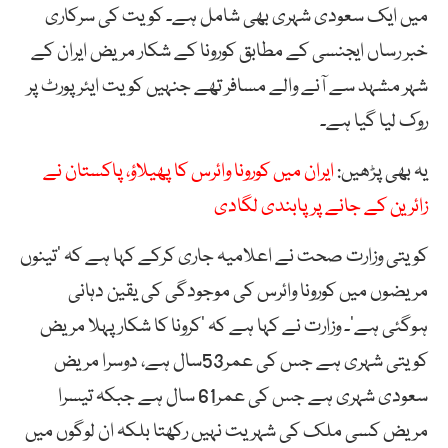
میں ایک سعودی شہری بھی شامل ہے۔ کویت کی سرکاری
خبر رساں ایجنسی کے مطابق کورونا کے شکار مریض ایران کے
شہر مشہد سے آنے والے مسافر تھے جنہیں کویت ایئرپورٹ پر
روک لیا گیا ہے۔
یہ بھی پڑھیں:
ایران میں کورونا وائرس کا پھیلاؤ، پاکستان نے
زائرین کے جانے پر پابندی لگادی
کویتی وزارت صحت نے اعلامیہ جاری کرکے کہا ہے کہ ’تینوں
مریضوں میں کورونا وائرس کی موجودگی کی یقین دہانی
ہوگئی ہے‘۔ وزارت نے کہا ہے کہ ’کرونا کا شکار پہلا مریض
کویتی شہری ہے جس کی عمر53سال ہے، دوسرا مریض
سعودی شہری ہے جس کی عمر61 سال ہے جبکہ تیسرا
مریض کسی ملک کی شہریت نہیں رکھتا بلکہ ان لوگوں میں