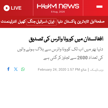
LIVE
8 Aug, 2026
صفحۂ اول
تازہ ترین
پاکستان
دنیا
ایران-اسرائیل جنگ
کھیل
انٹرٹینمنٹ
افغانستان میں کورونا وائرس کی تصدیق
دنیا بھر میں اب تک کورونا وائرس سے ہلاک ہونے والوں
کی تعداد 2600 سے تجاوز کر گئی ہے
|
شائع
February 24, 2020 1:57 PM
ویب ڈیسک