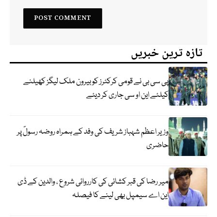
تازہ ترین خبریں
پی سی بی نے قومی کرکٹرز کو بیرون ملک لیگز کھیلنے
کیلئے این او سی جاری کر دیئے
وزیر اعظم شہباز شریف کی وفد کے ہمراہ روضہ رسولؐ پر
حاضری
میر رضا کی قبر کشائی کی کارروائی شروع ، والدین کے ڈی
این اے سیمپل بھی لینے کا فیصلہ