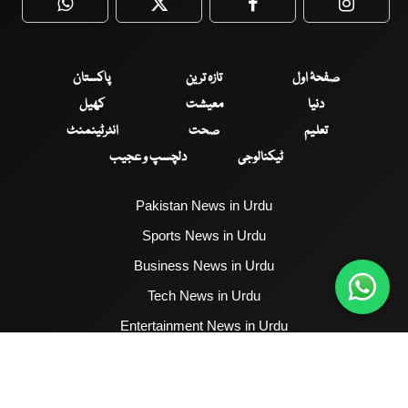
WhatsApp
Twitter
Facebook
Faceboo
صفحۂ اول
تازہ ترین
پاکستان
دنیا
معیشت
کھیل
تعلیم
صحت
انٹرٹینمنٹ
ٹیکنالوجی
دلچسپ و عجیب
Pakistan News in Urdu
Sports News in Urdu
Business News in Urdu
Tech News in Urdu
Entertainment News in Urdu
Health News in Urdu
Hum News English