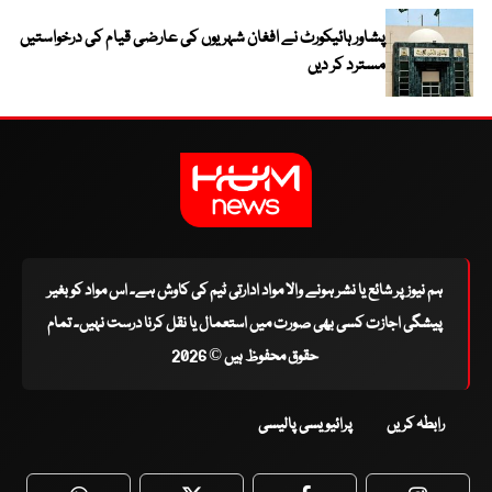
پشاور ہائیکورٹ نے افغان شہریوں کی عارضی قیام کی درخواستیں
مسترد کر دیں
ہم نیوز پر شائع یا نشر ہونے والا مواد ادارتی ٹیم کی کاوش ہے۔ اس مواد کو بغیر
پیشگی اجازت کسی بھی صورت میں استعمال یا نقل کرنا درست نہیں۔ تمام
حقوق محفوظ ہیں © 2026
رابطہ کریں
پرائیویسی پالیسی