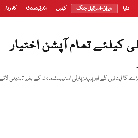
دنیا
ایران-اسرائیل جنگ
کھیل
انٹرٹینمنٹ
کاروبار
 کیلئے تمام آپشن اختیار
ے گا اپنائیں گے اور پیپلزپارٹی اسٹیبلشمنٹ کے بغیر تبدیلی لائے