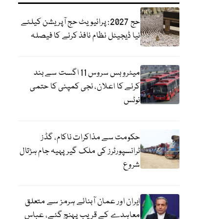
حج 2027: پرائیویٹ حج آپریشن کیلئے
نیا ڈیجیٹل نظام نافذ کرنے کا فیصلہ
میٹرو بس سروس 11 اگست سے بند
کرنے کا اعلان، نجی کمپنی کا حتمی
نوٹس
حکومت سے مذاکرات ناکام، گڈز
ٹرانسپورٹرز کی ملک گیر پہیہ جام ہڑتال
شروع
ایران اور عمان آبنائے ہرمز سے متعلق
معاہدے کے قریب پہنچ گئے، عباس