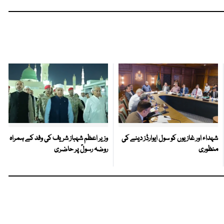
شہداء اور غازیوں کو سول ایوارڈز دینے کی
وزیر اعظم شہباز شریف کی وفد کے ہمراہ
منظوری
روضہ رسولؐ پر حاضری