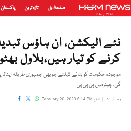
صفحۂ اول
تازہ ترین
پاکستان
8 Aug, 2026
نئے الیکشن، ان ہاؤس تبدیلی
کرنے کو تیار ہیں،بلاول بھٹو
موجودہ حکومت کو ہٹانے کیلئے جو بھی جمہوری طریقہ اپنانا پڑ
گی، چیئرمین پی پی پی
|
شائع
February 20, 2020 6:14 PM
ویب ڈیسک