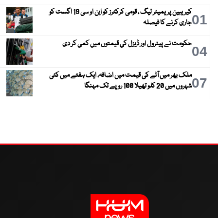
کیریبین پریمیئر لیگ ، قومی کرکٹرز کو این او سی 19 اگست کو
01
جاری کرنے کا فیصلہ
حکومت نے پیٹرول اور ڈیزل کی قیمتوں میں کمی کر دی
04
ملک بھر میں آٹے کی قیمت میں اضافہ، ایک ہفتے میں کئی
07
شہروں میں 20 کلو تھیلا 100 روپے تک مہنگا