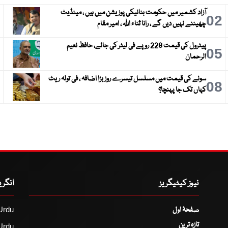
آزاد کشمیر میں حکومت بنانیکی پوزیشن میں ہیں ، مینڈیٹ
3
02
چھیننے نہیں دیں گے ، رانا ثناء اللہ ، امیر مقام
پیٹرول کی قیمت 228 روپے فی لیٹر کی جائے، حافظ نعیم
6
05
الرحمان
سونے کی قیمت میں مسلسل تیسرے روز بڑا اضافہ ، فی تولہ ریٹ
9
08
کہاں تک جا پہنچا؟
نیوز کیٹیگریز
انگر
صفحۂ اول
Urdu
تازہ ترین
Urdu