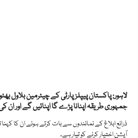
لاہور: پاکستان پیپلزپارٹی کے چیئرمین بلاول بھٹ
جمہوری طریقہ اپنانا پڑے گا اپنائیں گے اور ان
ذرائع ابلاغ کے نمائندوں سے بات کرتے ہوئے ان کا کہنا ت
آپشن اختیار کرنے کو تیار ہے۔