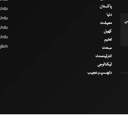
پاکستان
Urdu
دنیا
Urdu
اس
معیشت
Urdu
کھیل
Urdu
تعلیم
lish
صحت
انٹرٹینمنٹ
ٹیکنالوجی
دلچسپ و عجیب
2017 - 2026 © All Copyrights Reserved