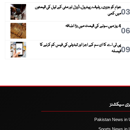
عوام کو جزوی ریلیف، پیٹرول، ڈیزل اور مٹی کے تیل کی قیمتوں
0
میں کمی
4 روز میں سونے کی قیمت میں بڑا اضافہ
0
پی ٹی اے کا ای سم کے اجرا اور تبدیلی کی فیس کم کرنے کا
0
فیصلہ
یزی سیکشنز
Pakistan News in 
Sports News in 