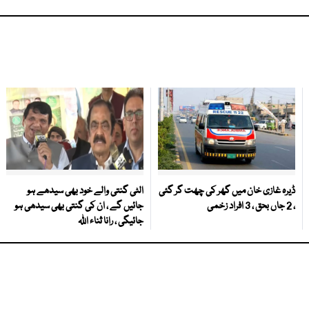
ڈیرہ غازی خان میں گھر کی چھت گر گئی
الٹی گنتی والے خود بھی سیدھے ہو
، 2 جاں بحق ، 3 افراد زخمی
جائیں گے ، ان کی گنتی بھی سیدھی ہو
جائیگی ، رانا ثناء اللہ