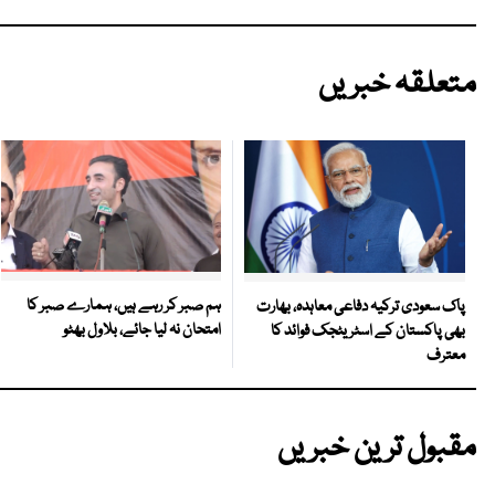
متعلقہ خبریں
ہم صبر کر رہے ہیں، ہمارے صبر کا
پاک سعودی ترکیہ دفاعی معاہدہ، بھارت
امتحان نہ لیا جائے، بلاول بھٹو
بھی پاکستان کے اسٹریٹجک فوائد کا
معترف
مقبول ترین خبریں