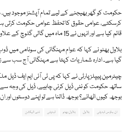
حکومت کو گھر بھیجنے کے لیے تمام آپشنز موجود ہیں
کرسکتے، عوامی حقوق کا تحفظ عوامی حکومت کرتی ہے۔ 
قائم کیا ہے اور انہوں نے 15 ماہ میں گالی گلوچ کے علاوہ کچھ نہیں کیا۔
بلاول بھٹو نے کہا کہ عوام مہنگائی کی سونامی میں ڈو
گیا ہے۔ ادارہ شماریات کہتا ہے مہنگائی آج سب سے زی
چیئرمین پیپلزپارٹی نے کہا کہ پی ٹی آئی ایم ایف ڈیل 
ساتھ حکومت کو نئی ڈیل کرنی چاہیے، ڈیل کی وجہ سے س
بوجھ کیوں اٹھائے؟ بوجھ ڈالنا ہے تو اپنے دوستوں اور ا
ان ہاؤس تبدیلی
بلاول
بلاول بھٹو
تبدیلی
نئے الیکشن