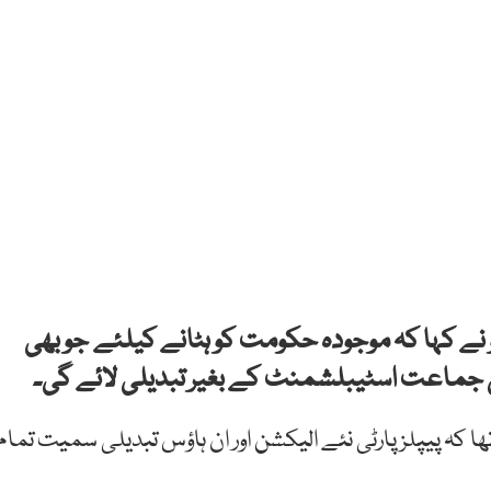
و نے کہا کہ موجودہ حکومت کو ہٹانے کیلئے جو بھی
 کی جماعت اسٹیبلشمنٹ کے بغیر تبدیلی لائے گی۔
ھا کہ پیپلزپارٹی نئے الیکشن اور ان ہاؤس تبدیلی سمیت تمام