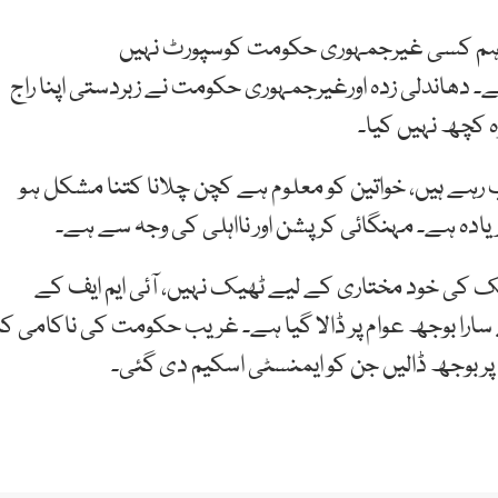
، ہم کسی غیرجمہوری حکومت کوسپورٹ نہیں
دھاندلی زدہ اورغیرجمہوری حکومت نے زبردستی اپنا راج
ب رہے ہیں، خواتین کو معلوم ہے کچن چلانا کتنا مشکل ہو
ادہ ہے۔ مہنگائی کرپشن اور نااہلی کی وجہ سے ہے۔
ملک کی خود مختاری کے لیے ٹھیک نہیں، آئی ایم ایف کے
ارا بوجھ عوام پر ڈالا گیا ہے۔ غریب حکومت کی ناکامی کا
ن پر بوجھ ڈالیں جن کو ایمنسٹی اسکیم دی گئی۔