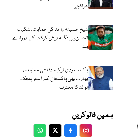
عراقچی
شیخ حسینہ واجد کی حمایت، شکیب
الحسن پر بنگلہ دیش کرکٹ کے دروازے
بند
پاک سعودی ترکیہ دفاعی معاہدہ،
بھارت بھی پاکستان کے اسٹریٹجک
فوائد کا معترف
ہمیں فالو کریں
WhatsApp
Twitter
Facebook
Facebook