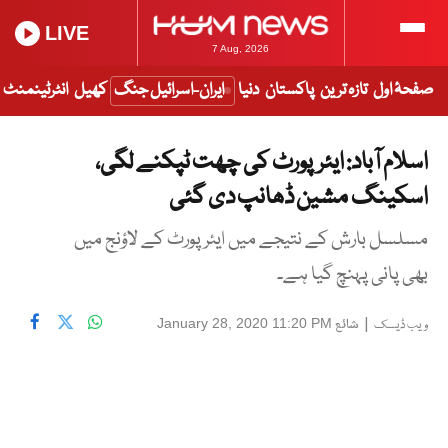
LIVE
7 Aug, 2026
صفحۂ اول
تازہ ترین
پاکستان
دنیا
ایران-اسرائیل جنگ
کھیل
انٹرٹینمنٹ
اسلام آباد: ایئرپورٹ کی چھت ٹپکنے لگی،
اسکینگ مشین ڈھانپ دی گئی
مسلسل بارش کے نتیجے میں ایئرپورٹ کے لاؤنج میں
بھی پانی پہنچ گیا ہے۔
|
شائع
January 28, 2020 11:20 PM
ویب ڈیسک