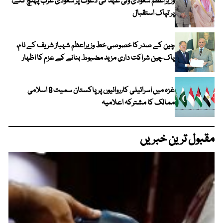
وزیراعظم سعودی ولی عہد کی دعوت پر سعودی عرب پہنچ گئے،
پر تپاک استقبال
چین کے صدر کا خصوصی خط وزیراعظم شہباز شریف کے نام،
پاک چین شراکت داری مزید مضبوط بنانے کے عزم کا اظہار
غزہ میں اسرائیلی کارروائیوں پر پاکستان سمیت 8 اسلامی
ممالک کا مشترکہ اعلامیہ
مقبول ترین خبریں