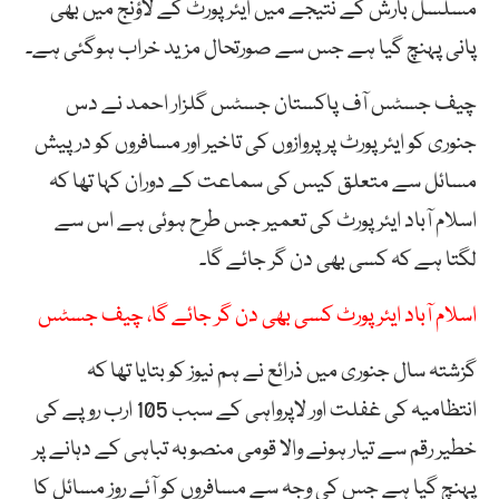
مسلسل بارش کے نتیجے میں ایئرپورٹ کے لاؤنج میں بھی
پانی پہنچ گیا ہے جس سے صورتحال مزید خراب ہوگئی ہے۔
چیف جسٹس آف پاکستان جسٹس گلزار احمد نے دس
جنوری کو ایئرپورٹ پر پروازوں کی تاخیر اور مسافروں کو درپیش
مسائل سے متعلق کیس کی سماعت کے دوران کہا تھا کہ
اسلام آباد ایئر پورٹ کی تعمیر جس طرح ہوئی ہے اس سے
لگتا ہے کہ کسی بھی دن گر جائے گا۔
اسلام آباد ایئر پورٹ کسی بھی دن گر جائے گا، چیف جسٹس
گزشتہ سال جنوری میں ذرائع نے ہم نیوز کو بتایا تھا کہ
انتظامیہ کی غفلت اور لاپرواہی کے سبب 105 ارب روپے کی
خطیر رقم سے تیار ہونے والا قومی منصوبہ تباہی کے دہانے پر
پہنچ گیا ہے جس کی وجہ سے مسافروں کو آئے روز مسائل کا