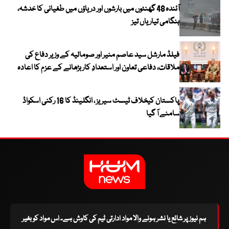
آئندہ 48 گھنٹوں میں بارشوں اور دریاؤں میں طغیانی کا خدشہ،
ہنگامی تیاریاں تیز
فیلڈ مارشل سید عاصم منیر اور صومالیہ کے وزیر دفاع کی
ملاقات، دفاعی تعاون اور استعدادِ کار بڑھانے کے عزم کا اعادہ
پاکستان کیخلاف ٹیسٹ سیریز ، انگلینڈ کا 16 رکنی اسکواڈ
سامنے آ گیا
ہم نیوز پر شائع یا نشر ہونے والا مواد ادارتی ٹیم کی کاوش ہے۔ اس مواد کو بغیر