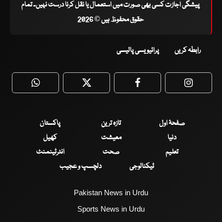
پیشگی اجازت کسی بھی صورت میں استعمال یا نقل کرنا درست نہیں۔ تمام
حقوق محفوظ ہیں © 2026
رابطہ کریں
پرائیویسی پالیسی
WhatsApp
Twitter
Facebook
Faceboo
صفحۂ اول
تازہ ترین
پاکستان
دنیا
معیشت
کھیل
تعلیم
صحت
انٹرٹینمنٹ
ٹیکنالوجی
دلچسپ و عجیب
Pakistan News in Urdu
Sports News in Urdu