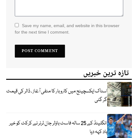
Save my name, email, and website in this browser
for the next time I comment.
تازہ ترین خبریں
اسٹاک ایکسچینج میں کاروبار کا منفی آغاز ، ڈالر کی قیمت
گر گئی
انگلینڈ کے 25 سالہ فاسٹ باؤلر جان ٹرنر نے کرکٹ کو خیر
باد کہہ دیا