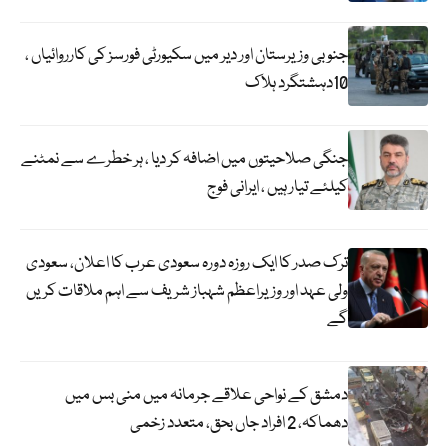
جنوبی وزیرستان اور دیر میں سکیورٹی فورسز کی کارروائیاں ،
10دہشتگرد ہلاک
جنگی صلاحیتوں میں اضافہ کر دیا ، ہر خطرے سے نمٹنے
کیلئے تیار ہیں ، ایرانی فوج
ترک صدر کا ایک روزہ دورہ سعودی عرب کا اعلان، سعودی
ولی عہد اور وزیراعظم شہباز شریف سے اہم ملاقات کریں
گے
دمشق کے نواحی علاقے جرمانہ میں منی بس میں
دھماکہ، 2 افراد جاں بحق، متعدد زخمی