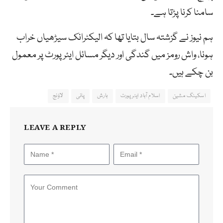
سامنا کرنا پڑتا ہے۔
ہم نیوز نے گزشتہ سال بتایا تھا کہ الیکٹرانک سیڑھیاں خراب
ہونا، واش رومز میں گندگی اور دیگر مسائل ایئرپورٹ پر معمول
بن چکے ہیں۔
اسکینگ مشین
اسلام آباد ایئرپورٹ
بارش
پانی
لاؤنج
LEAVE A REPLY