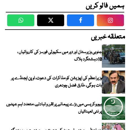
ہمیں فالو کریں
WhatsApp
Twitter
Facebook
Faceboo
متعلقہ خبریں
جنوبی وزیرستان اور دیر میں سکیورٹی فورسز کی کارروائیاں ،
10دہشتگرد ہلاک
وزیراعظم کی اپوزیشن کو مذاکرات کی دعوت، اوپن ایجنڈے پر
بات ہوگی، طارق فضل چودھری
بیوروکریسی میں بڑے پیمانے پر تقرر و تبادلے، متعدد اہم عہدوں
پر نئی تعیناتیاں