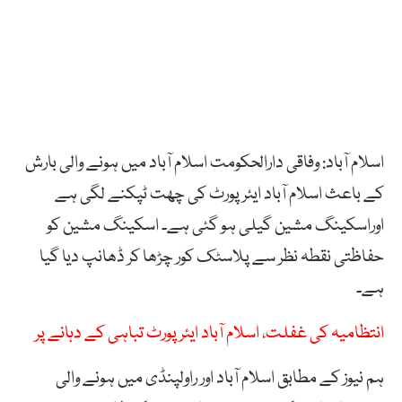
اسلام آباد: وفاقی دارالحکومت اسلام آباد میں ہونے والی بارش
کے باعث اسلام آباد ایئرپورٹ کی چھت ٹپکنے لگی ہے
اوراسکینگ مشین گیلی ہو گئی ہے۔ اسکینگ مشین کو
حفاظتی نقطہ نظر سے پلاسٹک کور چڑھا کر ڈھانپ دیا گیا
ہے۔
انتظامیہ کی غفلت، اسلام آباد ایئرپورٹ تباہی کے دہانے پر
ہم نیوز کے مطابق اسلام آباد اور راولپنڈی میں ہونے والی