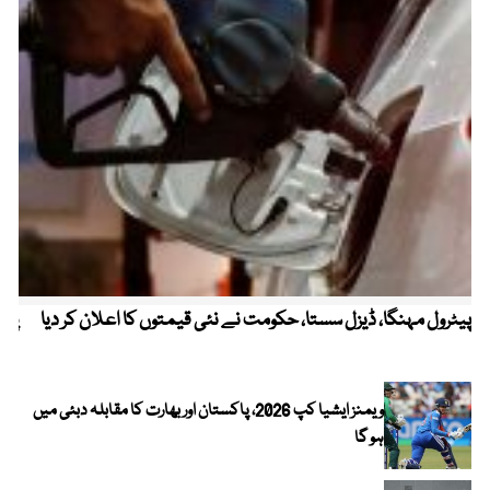
پیٹرول مہنگا، ڈیزل سستا، حکومت نے نئی قیمتوں کا اعلان کر دیا
پنج
ویمنز ایشیا کپ 2026، پاکستان اور بھارت کا مقابلہ دبئی میں
ہو گا