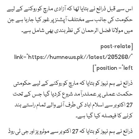
اس سے قبل ذرائع نے بتایا تھا کہ آزادی مارچ کو روکنے کے لیے
حکومت کی جانب سے مختلف آپشنز پر غور کیا جارہا ہے جن
میں مولانا فضل الرحمان کی نظربندی بھی شامل ہے۔
[post-relate
link=”https://humnews.pk//latest/205260/”
position =”left”]
ذرائع نے ہم نیوز کو بتایا کہ مارچ کو روکنے کے لیے حکومتی
حکمت عملی پر عملدرآمد شروع کردیا گیا جس کے تحت
27 اکتوبر سے اسلام اباد کی طرف آنے والے تمام راستے بند
کرنے کا فیصلہ کیا گیا ہے۔
ذرائع نے ہم نیوز کو بتایا کہ 27 اکتوبر سے موٹرویز اور جی ٹی روڈ