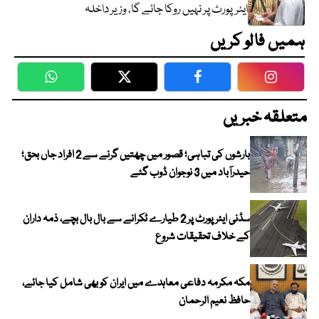
ایئرپورٹ پر نہیں روکا جائے گا، وزیر داخلہ
ہمیں فالو کریں
WhatsApp
Twitter
Facebook
Faceboo
متعلقہ خبریں
بارشوں کی تباہی؛ قصور میں چھتیں گرنے سے 2 افراد جاں بحق؛
حیدرآباد میں 3 نوجوان ڈوب گئے
سڈنی ایئرپورٹ پر 2 طیارے ٹکرانے سے بال بال بچے، ذمہ داران
کے خلاف تحقیقات شروع
مکہ مکرمہ دفاعی معاہدے میں ایران کو بھی شامل کیا جائے،
حافظ نعیم الرحمان