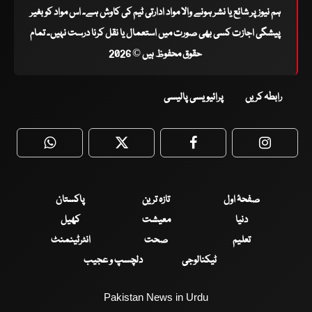
ہم نیوز پر شائع یا نشر ہونے والا مواد ادارتی ٹیم کی کاوش ہے۔ اس مواد کو بغیر
پیشگی اجازت کسی بھی صورت میں استعمال یا نقل کرنا درست نہیں۔ تمام
حقوق محفوظ ہیں © 2026
رابطہ کریں
پرائیویسی پالیسی
WhatsApp
Twitter
Facebook
Faceboo
صفحۂ اول
تازہ ترین
پاکستان
دنیا
معیشت
کھیل
تعلیم
صحت
انٹرٹینمنٹ
ٹیکنالوجی
دلچسپ و عجیب
Pakistan News in Urdu