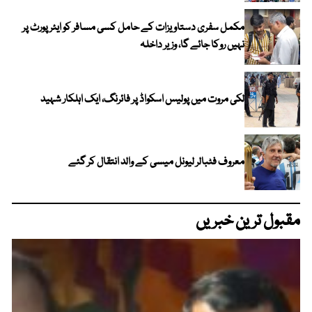
مکمل سفری دستاویزات کے حامل کسی مسافر کو ایئرپورٹ پر
نہیں روکا جائے گا، وزیر داخلہ
لکی مروت میں پولیس اسکواڈ پر فائرنگ، ایک اہلکار شہید
معروف فٹبالر لیونل میسی کے والد انتقال کر گئے
مقبول ترین خبریں