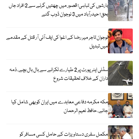
بارشوں کی تباہی؛ قصور میں چھتیں گرنے سے 2 افراد جاں
بحق؛ حیدرآباد میں 3 نوجوان ڈوب گئے
نوجوان تاجر میر رضا کے اغوا کی ایف آئی آر قتل کے مقدمے
میں تبدیل
سڈنی ایئرپورٹ پر 2 طیارے ٹکرانے سے بال بال بچے، ذمہ
داران کے خلاف تحقیقات شروع
مکہ مکرمہ دفاعی معاہدے میں ایران کو بھی شامل کیا
جائے، حافظ نعیم الرحمان
مکمل سفری دستاویزات کے حامل کسی مسافر کو