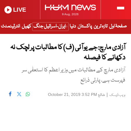
LIVE
9 Aug, 2026
صفحۂ اول
تازہ ترین
پاکستان
دنیا
ایران-اسرائیل جنگ
کھیل
انٹرٹینمنٹ
آزادی مارچ: جے یو آئی (ف) کا مطالبات پر لچک نہ
دکھانے کا فیصلہ
آزادی مارچ کے مطالبات میں وزیر اعظم کا استعفٰی سر
فہرست ہے، پارٹی ذرائع
|
شائع
October 21, 2019 3:52 PM
ویب ڈیسک