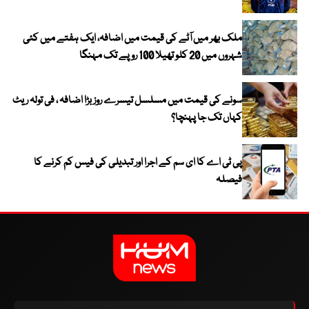
ملک بھر میں آٹے کی قیمت میں اضافہ، ایک ہفتے میں کئی
شہروں میں 20 کلو تھیلا 100 روپے تک مہنگا
سونے کی قیمت میں مسلسل تیسرے روز بڑا اضافہ ، فی تولہ ریٹ
کہاں تک جا پہنچا؟
پی ٹی اے کا ای سم کے اجرا اور تبدیلی کی فیس کم کرنے کا
فیصلہ