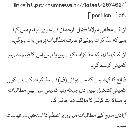
link=”https://humnews.pk//latest/207462/”
position =”left”]
ان کے مطابق مولانا فضل الرحمان نے جوابی پیغام میں کہا
ہے کہ مذاکرات ہوئے تو صرف مطالبات پر ہی بات ہوگی۔
ان کا کہنا تھا کہ مذاکرات کرنے ہیں یا نہیں اس کا فیصلہ رہبر
کمیٹی کرے گی۔
ذرائع کا کہنا ہے کہ جے یو آئی (ف) نے مذاکرات کے لئے کوئی
کمیٹی تشکیل نہیں دی جبکہ رہبر کمیٹی میں بھی مطالبات
پر مذاکرات کرنے کا مؤقف دیا جائے گا۔
آزادی مارچ کے مطالبات میں وزیر اعظم کا استعفٰی سر فہرست
ہے۔