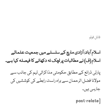
فائل فوٹو
اسلام آباد: آزادی مارچ کے سلسلے میں جمعیت علمائے
اسلام (ف) نے مطالبات پر لچک نہ دکھانے کا فیصلہ کیا ہے۔
پارٹی ذرائع کے مطابق حکومتی مذاکراتی ٹیم کی جانب سے
مولانا فضل الرحمان سے براہ راست رابطے کی کوششیں کی
جارہی ہیں۔
[post-relate