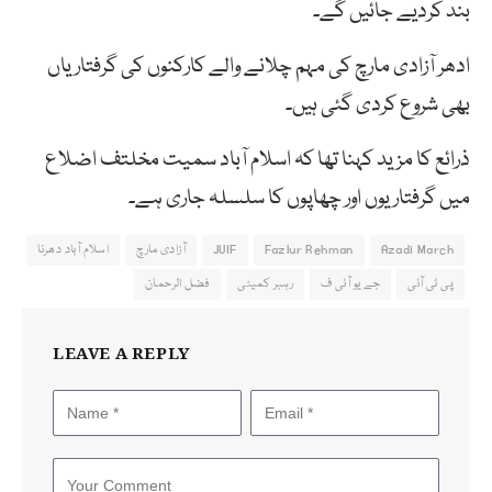
بند کردیے جائیں گے۔
ادھر آزادی مارچ کی مہم چلانے والے کارکنوں کی گرفتاریاں
بھی شروع کردی گئی ہیں۔
ذرائع کا مزید کہنا تھا کہ اسلام آباد سمیت مخلتف اضلاع
میں گرفتاریوں اور چھاپوں کا سلسلہ جاری ہے۔
Azadi March
Fazlur Rehman
JUIF
آزادی مارچ
اسلام آباد دھرنا
پی ٹی آئی
جے یو آئی ف
رہبر کمیٹی
فضل الرحمان
LEAVE A REPLY