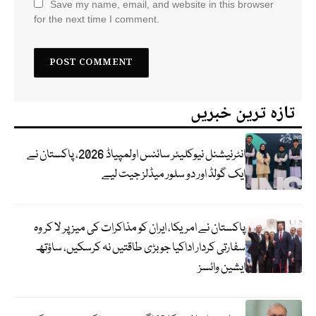
Save my name, email, and website in this browser
for the next time I comment.
تازہ ترین خبریں
انٹرنیشنل نیوکلیئر سائنس اولمپیاڈ 2026، پاکستان نے
ایک گولڈ اور دو سلور میڈلز جیت لیے
پاکستان نے امریکا، ایران کو مذاکرات کی میز پر لا کر وہ
سفارتی کردار اداکیا جو بڑی طاقتیں نہ کرسکیں، ساؤتھ
ایشین وائسز