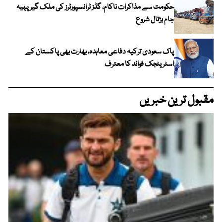
حکومت سے مذاکرات ناکام، گڈز ٹرانسپورٹرز کی ملک گیر پہیہ
جام ہڑتال شروع
پاک سعودی ترکیہ دفاعی معاہدہ، بھارت بھی پاکستان کے
اسٹریٹجک فوائد کا معترف
مقبول ترین خبریں