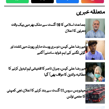
WhatsApp
Twitter
Facebook
Faceboo
متعلقہ خبریں
جماعت اسلامی کا 16 اگست سے ملک بھر میں بیک وقت
دھرنوں کا اعلان
میر رضا علی کیس: دوسری پوسٹ مارٹم رپورٹ میں تشدد اور
گولی لگنے کے اہم شواہد سامنے آگئے
میر رضا علی کیس، جبران ناصر کا تفتیشی ٹیم تبدیل کرنے کا
مطالبہ، والدین کا موقف بھی آ گیا
میٹرو بس سروس 11 اگست سے بند کرنے کا اعلان، نجی کمپنی
کا حتمی نوٹس