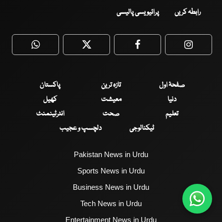
رابطہ کریں
پرائیویسی پالیسی
WhatsApp
Twitter
Facebook
Faceboo
صفحۂ اول
تازہ ترین
پاکستان
دنیا
معیشت
کھیل
تعلیم
صحت
انٹرٹینمنٹ
ٹیکنالوجی
دلچسپ و عجیب
Pakistan News in Urdu
Sports News in Urdu
Business News in Urdu
Tech News in Urdu
Entertainment News in Urdu