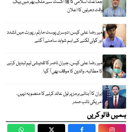
جماعت اسلامی کا 16 اگست سے ملک بھر میں بیک
وقت دھرنوں کا اعلان
میر رضا علی کیس: دوسری پوسٹ مارٹم رپورٹ میں تشدد
اور گولی لگنے کے اہم شواہد سامنے آگئے
میر رضا علی کیس، جبران ناصر کا تفتیشی ٹیم تبدیل کرنے
کا مطالبہ، والدین کا موقف بھی آ گیا
ایران کا آبنائے ہرمز پر ٹول عائد کرنے کا منصوبہ نہیں،
امریکی نائب صدر
ہمیں فالو کریں