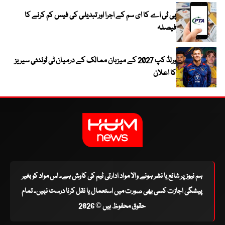
پی ٹی اے کا ای سم کے اجرا اور تبدیلی کی فیس کم کرنے کا
فیصلہ
ورلڈ کپ 2027 کے میزبان ممالک کے درمیان ٹی ٹوئنٹی سیریز
کا اعلان
ہم نیوز پر شائع یا نشر ہونے والا مواد ادارتی ٹیم کی کاوش ہے۔ اس مواد کو بغیر
پیشگی اجازت کسی بھی صورت میں استعمال یا نقل کرنا درست نہیں۔ تمام
حقوق محفوظ ہیں © 2026