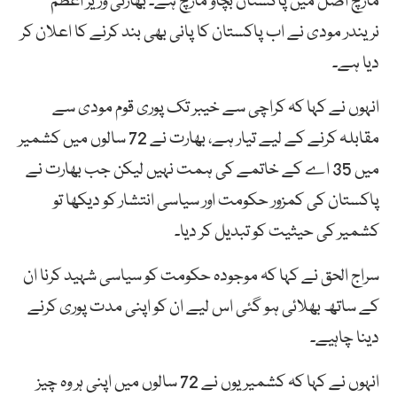
مارچ اصل میں پاکستان بچاؤ مارچ ہے۔ بھارتی وزیر اعظم
نریندر مودی نے اب پاکستان کا پانی بھی بند کرنے کا اعلان کر
دیا ہے۔
انہوں نے کہا کہ کراچی سے خیبر تک پوری قوم مودی سے
مقابلہ کرنے کے لیے تیار ہے، بھارت نے 72 سالوں میں کشمیر
میں 35 اے کے خاتمے کی ہمت نہیں لیکن جب بھارت نے
پاکستان کی کمزور حکومت اور سیاسی انتشار کو دیکھا تو
کشمیر کی حیثیت کو تبدیل کر دیا۔
سراج الحق نے کہا کہ موجودہ حکومت کو سیاسی شہید کرنا ان
کے ساتھ بھلائی ہو گئی اس لیے ان کو اپنی مدت پوری کرنے
دینا چاہیے۔
انہوں نے کہا کہ کشمیریوں نے 72 سالوں میں اپنی ہر وہ چیز