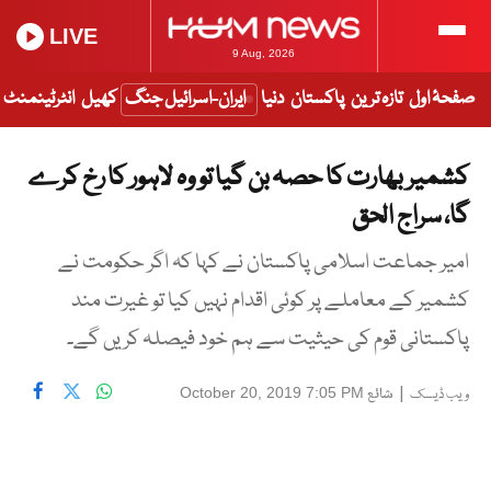
LIVE
9 Aug, 2026
صفحۂ اول
تازہ ترین
پاکستان
دنیا
ایران-اسرائیل جنگ
کھیل
انٹرٹینمنٹ
کشمیر بھارت کا حصہ بن گیا تو وہ لاہور کا رخ کرے
گا، سراج الحق
امیر جماعت اسلامی پاکستان نے کہا کہ اگر حکومت نے
کشمیر کے معاملے پر کوئی اقدام نہیں کیا تو غیرت مند
پاکستانی قوم کی حیثیت سے ہم خود فیصلہ کریں گے۔
|
شائع
October 20, 2019 7:05 PM
ویب ڈیسک