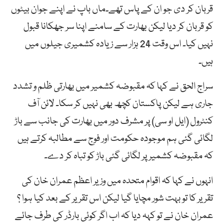
قربان کر دی جو ان کے پاس تھے۔ماں باپ نے اپنے جوان بیٹوں
کو قربان کر دیا لیکن بھارت کے سامنے اپنا سر جھکانا قبول
نہیں کیا۔ اس وقت 24 ہزار سے زیادہ کشمیری جیلوں میں
ہیں۔
سراج الحق نے کہا کہ مقبوضہ کشمیر میں بھارتی ظلم و تشدد
جاری ہے لیکن پاکستان کچھ بھی نہیں کر سکا۔ لائن آف
کنٹرول (ایل او سی) پر مشرف دور میں بھارت کی جانب سے باڑ
لگائی گئی ہم موجودہ حکومت اور فوج سے مطالبہ کرتے ہیں
کہ مقبوضہ کشمیر پر لگائی گئی باڑ کو تباہ کر دے۔
انہوں نے کہا کہ اقوام متحدہ میں وزیر اعظم عمران خان کی
تقریر کا تو بہت شور مچایا گیا لیکن اس تقریر کے بعد کیا ہوا ؟
عمران خان نے تو کہہ دیا کہ اب اگر کوئی بارڈر کی طرف جائے