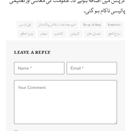
کرپشن میں اضافہ ہونے کا۔ حکومت کی معاشی اور تعلیمی
پالیسی ناکام ہو گئی۔
Kashmir
Siraj ul Haq
امیر جماعت اسلامی پاکستان
ایل او سی
سراج الحق
عمران خان
کرپشن
کشمیر
مودی
وزیر اعظم
LEAVE A REPLY