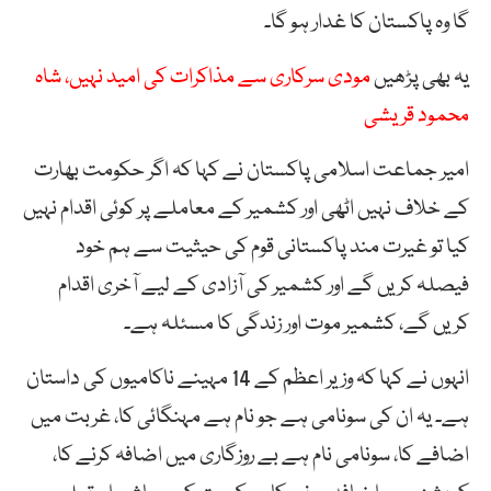
گا وہ پاکستان کا غدار ہو گا۔
یہ بھی پڑھیں
مودی سرکاری سے مذاکرات کی امید نہیں، شاہ
محمود قریشی
امیر جماعت اسلامی پاکستان نے کہا کہ اگر حکومت بھارت
کے خلاف نہیں اٹھی اور کشمیر کے معاملے پر کوئی اقدام نہیں
کیا تو غیرت مند پاکستانی قوم کی حیثیت سے ہم خود
فیصلہ کریں گے اور کشمیر کی آزادی کے لیے آخری اقدام
کریں گے، کشمیر موت اور زندگی کا مسئلہ ہے۔
انہوں نے کہا کہ وزیر اعظم کے 14 مہینے ناکامیوں کی داستان
ہے۔ یہ ان کی سونامی ہے جو نام ہے مہنگائی کا، غربت میں
اضافے کا، سونامی نام ہے بے روزگاری میں اضافہ کرنے کا،