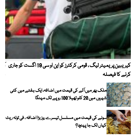
کیریبین پریمیئر لیگ ، قومی کرکٹرز کو این او سی 19 اگست کو جاری
آز
کرنے کا فیصلہ
چھی
ملک بھر میں آٹے کی قیمت میں اضافہ، ایک ہفتے میں کئی
شہروں میں 20 کلو تھیلا 100 روپے تک مہنگا
سونے کی قیمت میں مسلسل تیسرے روز بڑا اضافہ ، فی تولہ ریٹ
کہاں تک جا پہنچا؟