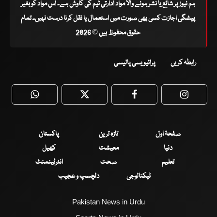
ہم نیوز پر شائع یا نشر ہونے والا مواد ادارتی ٹیم کی کاوش ہے۔ اس مواد کو بغیر
پیشگی اجازت کسی بھی صورت میں استعمال یا نقل کرنا درست نہیں۔ تمام
حقوق محفوظ ہیں © 2026
رابطہ کریں
پرائیویسی پالیسی
WhatsApp
Twitter
Facebook
Faceboo
صفحۂ اول
تازہ ترین
پاکستان
دنیا
معیشت
کھیل
تعلیم
صحت
انٹرٹینمنٹ
ٹیکنالوجی
دلچسپ و عجیب
Pakistan News in Urdu