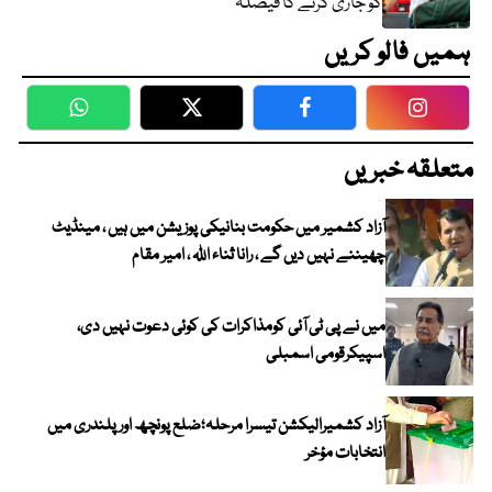
کو جاری کرنے کا فیصلہ
ہمیں فالو کریں
WhatsApp
Twitter
Facebook
Faceboo
متعلقہ خبریں
آزاد کشمیر میں حکومت بنانیکی پوزیشن میں ہیں ، مینڈیٹ
چھیننے نہیں دیں گے ، رانا ثناء اللہ ، امیر مقام
میں نے پی ٹی آئی کومذاکرات کی کوئی دعوت نہیں دی،
اسپیکرقومی اسمبلی
آزاد کشمیرالیکشن تیسرا مرحلہ؛ضلع پونچھ اور پلندری میں
انتخابات مؤخر