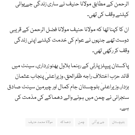
الرحمن کے مطابق مولانا حنیف نے ساری زندگی جےیوائی
کیلئے وقف کی تھی۔
ان کا کہنا تھا کہ مولانا حنیف مولانا فضل الرحمن کے قریبی
دوست تھے جنہوں نے عوام کی خدمت کیلئے اپنی زندگی
وقف کر رکھی تھی۔
پاکستان پیپلزپارٹی کے رہنما بلاول بھٹو زرداری، سینٹ میں
قائد حزب اختلاف راجہ ظفرالحق، وزیراعلیٰ پنجاب عثمان
بزدار، وزیراعلیٰ بلوچستان جام کمال اور چیرمین سینٹ صادق
سنجرانی نے چمن میں ہونے والے دھماکے کی مذمت کی
ہے۔
بلوچستان
جے یو آئی
چمن
دھماکہ
مولانا محمد حنیف