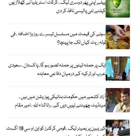
پہلے اپنی پھر دوسری لیگ ، کرکٹ آسٹریلیا نے کھلاڑیوں
کیلئے نئی پالیسی نافذ کر دی
سونے کی قیمت میں مسلسل تیسرے روز بڑا اضافہ ، فی
تولہ ریٹ کہاں تک جا پہنچا؟
ایک پر حملہ تینوں پر حملہ تصور ہو گا، پاکستان ، سعودی
عرب اور ترکیہ کے درمیان دفاعی معاہدہ
آزاد کشمیر میں حکومت بنانیکی پوزیشن میں ہیں ،
مینڈیٹ چھیننے نہیں دیں گے ، رانا ثناء اللہ ، امیر مقام
کیریبین پریمیئر لیگ ، قومی کرکٹرز کو این او سی 19 اگست