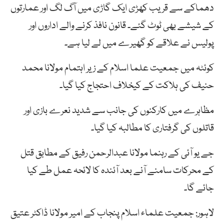
دھماکے سے قریب کھڑی ایک گاڑی میں آگ لگ اور عمارتوں
کے شیشے بھی ٹوٹ گئے۔ قانون نافذ کرنے والے اداروں اور
پولیس نے علاقے کو گھیرے میں لے لیا ہے۔
کوئٹہ میں جمعیت علما اسلام کے زیر اہتمام مولانا محمد
حنیف کی ہلاکت کے کیخلاف احتجاج کیا گیا۔
مظاہرے میں کارکنوں کی جانب سے شدید نعرے بازی اور
قاتلوں کی گرفتاری کا مطالبہ کیا گیا۔
جے یو آئی کے رہنما مولانا عبدالرحمن رفیق کے مطابق قتل
کے محرکات سامنے آنے بعد آئندہ کا لائحہ عمل طے کیا
جائے گا۔
لاہور: جمعیت علماء اسلام پنجاب کے امیر مولانا ڈاکٹر عتیق