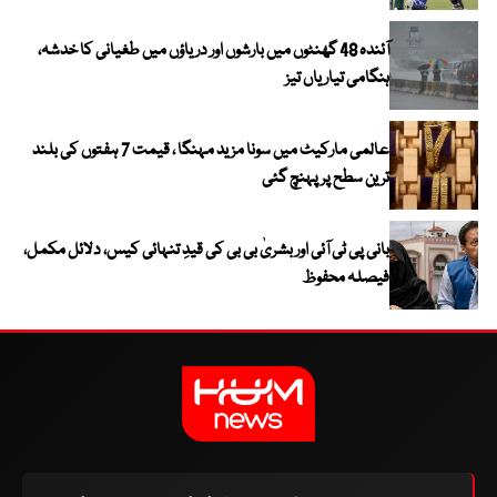
آئندہ 48 گھنٹوں میں بارشوں اور دریاؤں میں طغیانی کا خدشہ،
ہنگامی تیاریاں تیز
عالمی مارکیٹ میں سونا مزید مہنگا ، قیمت 7 ہفتوں کی بلند
ترین سطح پر پہنچ گئی
بانی پی ٹی آئی اور بشریٰ بی بی کی قیدِ تنہائی کیس، دلائل مکمل،
فیصلہ محفوظ