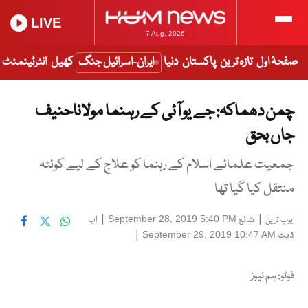
LIVE
7 Aug, 2026
صفحۂ اول
تازہ ترین
پاکستان
دنیا
ایران-اسرائیل جنگ
کھیل
انٹرٹینمنٹ
چمن دھماکہ: جے یو آئی کے رہنما مولاناحنیف
جاں بحق
جمعیت علمائے اسلام کے رہنما کو علاج کے لیے کوئٹہ
منتقل کیا گیا تھا
|
شائع
|
اپ
September 28, 2019 5:40 PM
ایوب ترین
ڈیٹ
|
September 29, 2019 10:47 AM
فوٹو: ہم نیوز