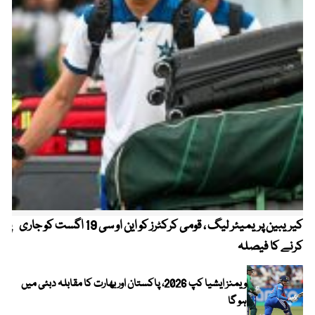
کیریبین پریمیئر لیگ ، قومی کرکٹرز کو این او سی 19 اگست کو جاری
پیٹ
کرنے کا فیصلہ
ویمنز ایشیا کپ 2026، پاکستان اور بھارت کا مقابلہ دبئی میں
ہو گا