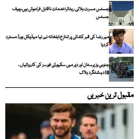
جسٹس مسرت ہلالی ریٹائر؛خدمات ناقابل فراموش ہیں،چیف
جسٹس
میر رضا کی قبر کشائی پر تنازع،اہلخانہ نے نیا میڈیکل بورڈ مسترد
کردیا
جنوبی وزیرستان اور دیر میں سکیورٹی فورسز کی کارروائیاں ،
10دہشتگرد ہلاک
مقبول ترین خبریں