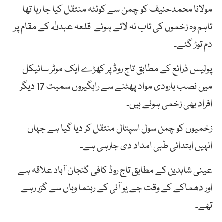
مولانا محمدحنیف کو چمن سے کوئٹہ منتقل کیا جا رہا تھا
تاہم وہ زخموں کی تاب نہ لاتے ہوئے قلعہ عبدللہ کے مقام پر
دم توڑ گئے۔
پولیس ذرائع کے مطابق تاج روڈ پر کھڑے ایک موٹر سائیکل
میں نصب بارودی مواد پھٹنے سے راہگیروں سمیت 17 دیگر
افراد بھی زخمی ہوئے ہیں۔
زخمیوں کو چمن سول اسپتال منتقل کر دیا گیا ہے جہاں
انہیں ابتدائی طبی امداد دی جارہی ہے۔
عینی شاہدین کے مطابق تاج روڈ کافی گنجان آباد علاقہ ہے
اور دھماکے کے وقت جے یو آئی کے رہنما وہاں سے گزر رہے
تھے۔