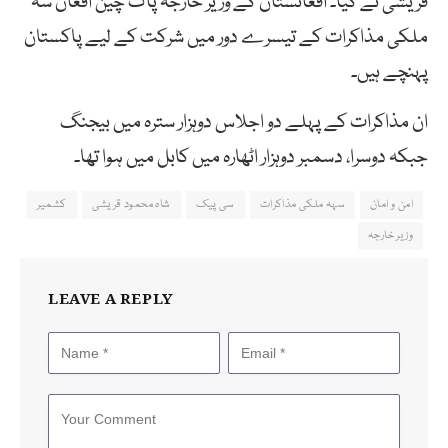
قریشی نے کیا۔ افغانستان کے وزیر خارجہ پاک چین افغان سہ
ملکی مذاکرات کے تیسرے دور میں شرکت کے لیے پاکستان
پہنچے ہیں۔
ان مذاکرات کے پہلے دو اجلاس دوہزار سترہ میں بیجنگ
جبکہ دوسرا، دسمبر دوہزار اٹھارہ میں کابل میں ہوا تھا۔
امن و امان
سہہ ملکی مذاکرات
سی پیک
شاہ محمود قریشی
کشمیر
وزیر خارجہ
LEAVE A REPLY