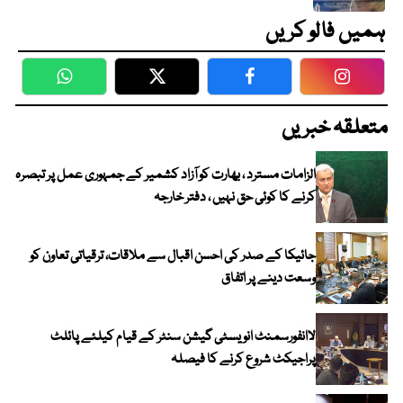
ہمیں فالو کریں
WhatsApp
Twitter
Facebook
Faceboo
متعلقہ خبریں
الزامات مسترد ، بھارت کو آزاد کشمیر کے جمہوری عمل پر تبصرہ
کرنے کا کوئی حق نہیں ، دفتر خارجہ
جائیکا کے صدر کی احسن اقبال سے ملاقات، ترقیاتی تعاون کو
وسعت دینے پر اتفاق
لاانفورسمنٹ انویسٹی گیشن سنٹر کے قیام کیلئے پائلٹ
پراجیکٹ شروع کرنے کا فیصلہ