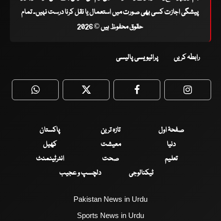
پیشگی اجازت کسی بھی صورت میں استعمال یا نقل کرنا درست نہیں۔ تمام
حقوق محفوظ ہیں © 2026
رابطہ کریں
پرائیویسی پالیسی
WhatsApp
Twitter
Facebook
Faceboo
صفحۂ اول
تازہ ترین
پاکستان
دنیا
معیشت
کھیل
تعلیم
صحت
انٹرٹینمنٹ
ٹیکنالوجی
دلچسپ و عجیب
Pakistan News in Urdu
Sports News in Urdu