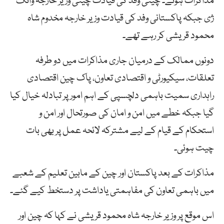
مذاکرات ہوئے۔ چینی وفد کی قیادت چینی وزیر خارجہ وانگ
ژی جبکہ پاکستانی وفد کی قیادت وزیر خارجہ مخدوم شاہ
محمود قریشی کر رہے تھے۔
دونوں ممالک کے درمیان جاری مذاکرات میں دو طرفہ
تعلقات، سیکیورٹی و اقتصادی تعاون، پاک چین اقتصادی
راہداری سمیت باہمی دلچسپی کے اہم امور پر تبادلہ خیال کیا
گیا جبکہ خطے میں امن و امان کی صورتحال اور امن و
استحکام کے قیام کے لیے مشترکہ لائحہ عمل پر بھی بات
چیت ہوئی۔
مذاکرات کے بعد پاکستان اور چین کے مابین تعلیم کے شعبے
میں باہمی تعاون کی مفاہمتی یاداشت پر دستخط کیے گئے۔
اس موقع پر وزیر خارجہ شاہ محمود قریشی نے کہا کہ چین اور