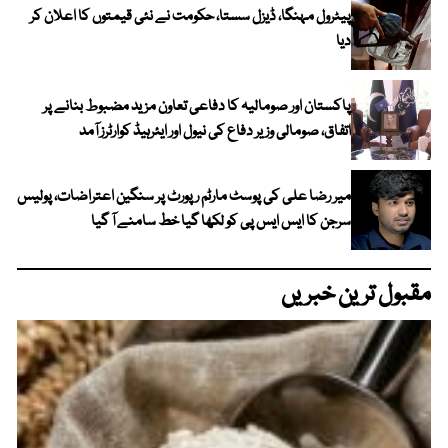
پیٹرول مہنگا، ڈیزل سستا، حکومت نے نئی قیمتوں کا اعلان کر
دیا
پاکستان اور صومالیہ کا دفاعی تعاون مزید مضبوط بنانے پر
اتفاق، صومالی وزیر دفاع کی نیول اور ایئرہیڈ کوارٹرز آمد
میر رضا علی کی پوسٹ مارٹم رپورٹ پر سنگین اعتراضات، پولیس
سرجن کا ایس ایس پی کو لکھا گیا خط سامنے آ گیا
مقبول ترین خبریں