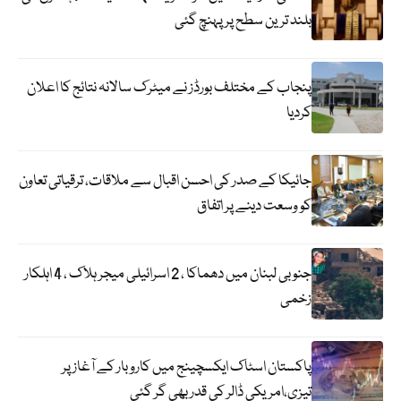
بلند ترین سطح پر پہنچ گئی
پنجاب کے مختلف بورڈز نے میٹرک سالانہ نتائج کا اعلان
کردیا
جائیکا کے صدر کی احسن اقبال سے ملاقات، ترقیاتی تعاون
کو وسعت دینے پر اتفاق
جنوبی لبنان میں دھماکا ، 2 اسرائیلی میجر ہلاک ، 4 اہلکار
زخمی
پاکستان اسٹاک ایکسچینج میں کاروبار کے آغاز پر
تیزی،امریکی ڈالر کی قدر بھی گر گئی