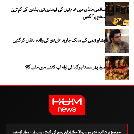
عالمی منڈی میں خام تیل کی قیمتیں تین ہفتوں کی کم ترین
سطح پر آ گئیں
پشاور زلمی کے مالک جاوید آفریدی کی والدہ انتقال کر گئیں
سونا پھر سستا ہوگیا،فی تولہ اب کتنے میں ملے گا؟
ہم نیوز پر شائع یا نشر ہونے والا مواد ادارتی ٹیم کی کاوش ہے۔ اس مواد کو بغیر