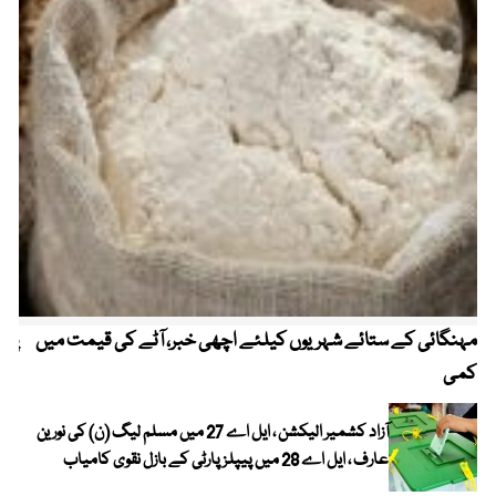
مہنگائی کے ستائے شہریوں کیلئے اچھی خبر، آٹے کی قیمت میں
پیٹ
کمی
آزاد کشمیر الیکشن ، ایل اے 27 میں مسلم لیگ (ن) کی نورین
عارف ، ایل اے 28 میں پیپلز پارٹی کے بازل نقوی کامیاب