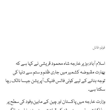
فوٹو: فائل
اسلام آباد: وزیر خارجہ شاہ محمود قریشی نے کہا ہے کہ
بھارت مقبوضہ کشمیر میں جاری ظلم و ستم سے دنیا کی
توجہ ہٹانے کے لیے کوئی فالس فلیگ آپریشن جیسا ناٹک رچا
سکتا ہے۔
وزارت خارجہ میں پاکستان اور چین کے مابین وفود کی سطح پر