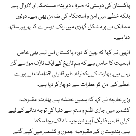
پاکستان کی دوستی نہ صرف دیرینہ، مستحکم اور لازوال ہے
بلکہ خطے میں امن و استحکام کی ضامن بھی ہے۔ دونوں
ممالک نے ہر مشکل گھڑی میں ایک دوسرے کا بھرپور ساتھ
دیا ہے۔
انہوں نے کہا کہ چین کا دورہ پاکستان اس لیے بھی خاص
اہمیت کا حامل ہے کہ ہم تاریخ کے ایک نازک موڑ سے گزر
رہے ہیں، بھارت کے یکطرفہ، غیر قانونی اقدامات نے پورے
خطے کے امن کو خطرات سے دوچار کر دیا ہے۔
وزیر خارجہ نے کہا کہ ہمیں خدشہ ہے بھارت، مقبوضہ
کشمیر میں جاری ظلم و ستم سے دنیا کی توجہ ہٹانے کے لیے
کوئی فالس فلیگ آپریشن جیسا ناٹک رچا سکتا
ہے، ہندوستان کے مقبوضہ جموں و کشمیر میں کیے گئے