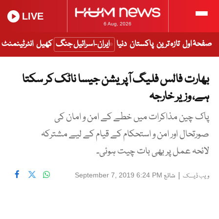
LIVE
6 Aug, 2026
صفحۂ اول
تازہ ترین
پاکستان
دنیا
ایران-اسرائیل جنگ
کھیل
انٹرٹینمنٹ
بھارت فالس فلیگ آپریشن جیسا ناٹک کر سکتا
ہے، وزیر خارجہ
پاک چین مذاکرات میں خطے کے امن و امان کی
صورتحال اور امن و استحکام کے قیام کے لیے مشترکہ
لائحہ عمل پر بھی بات چیت ہوئی۔
|
شائع
September 7, 2019 6:24 PM
ویب ڈیسک