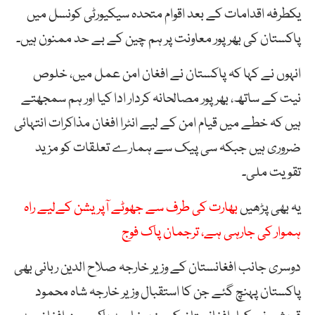
یکطرفہ اقدامات کے بعد اقوام متحدہ سیکیورٹی کونسل میں
پاکستان کی بھرپور معاونت پر ہم چین کے بے حد ممنون ہیں۔
انہوں نے کہا کہ پاکستان نے افغان امن عمل میں، خلوص
نیت کے ساتھ، بھرپور مصالحانہ کردار ادا کیا اور ہم سمجھتے
ہیں کہ خطے میں قیام امن کے لیے انٹرا افغان مذاکرات انتہائی
ضروری ہیں جبکہ سی پیک سے ہمارے تعلقات کو مزید
تقویت ملی۔
یہ بھی پڑھیں
بھارت کی طرف سے جھوٹے آپریشن کےلیے راہ
ہموار کی جارہی ہے، ترجمان پاک فوج
دوسری جانب افغانستان کے وزیر خارجہ صلاح الدین ربانی بھی
پاکستان پہنچ گئے جن کا استقبال وزیر خارجہ شاہ محمود