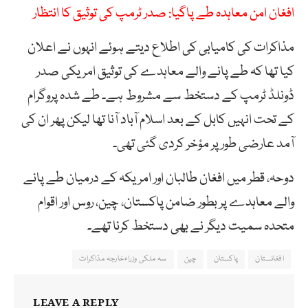
افغان امن معاہدہ طے پاگیا: صدر ٹرمپ کی توثیق کا انتظار
مذاکرات کی کامیابی کی اطلاع دیتے ہوئے انہوں نے اعلان
کیا تھا کہ طے پانے والے معاہدے کی توثیق امریکی صدر
ڈونلڈ ٹرمپ کے دستخط سے مشروط ہے۔ طے شدہ پروگرام
کے تحت انہیں کابل کے بعد اسلام آباد آنا تھا لیکن پھر ان کی
آمد عارضی طور پر مؤخر کردی گئی تھی۔
دوحہ، قطر میں افغان طالبان اور امریکہ کے درمیان طے پانے
والے معاہدے پر بطور ضامن پاکستان، چین، روس اور اقوام
متحدہ سمیت دیگر نے بھی دستخط کرنا تھے۔
افغانستان
پاکستان
چین
سہ ملکی وزراءخارجہ مذاکرات
LEAVE A REPLY