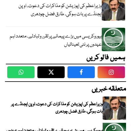
وزیراعظم کی اپوزیشن کو مذاکرات کی دعوت، اوپن
ایجنڈے پر بات ہوگی، طارق فضل چودھری
بیوروکریسی میں بڑے پیمانے پر تقرر و تبادلے، متعدد اہم
عہدوں پر نئی تعیناتیاں
ہمیں فالو کریں
WhatsApp
Twitter
Facebook
Faceboo
متعلقہ خبریں
وزیراعظم کی اپوزیشن کو مذاکرات کی دعوت، اوپن ایجنڈے پر
بات ہوگی، طارق فضل چودھری
بیوروکریسی میں بڑے پیمانے پر تقرر و تبادلے، متعدد اہم عہدوں