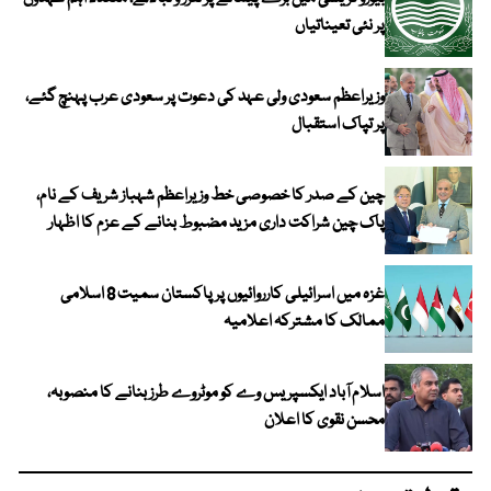
پر نئی تعیناتیاں
وزیراعظم سعودی ولی عہد کی دعوت پر سعودی عرب پہنچ گئے،
پر تپاک استقبال
چین کے صدر کا خصوصی خط وزیراعظم شہباز شریف کے نام،
پاک چین شراکت داری مزید مضبوط بنانے کے عزم کا اظہار
غزہ میں اسرائیلی کارروائیوں پر پاکستان سمیت 8 اسلامی
ممالک کا مشترکہ اعلامیہ
اسلام آباد ایکسپریس وے کو موٹروے طرز بنانے کا منصوبہ،
محسن نقوی کا اعلان