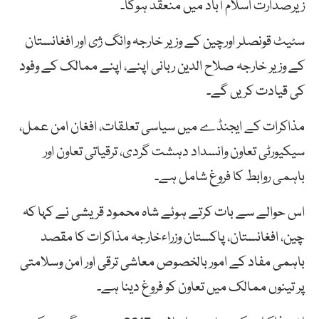
زیرصدارت اسلام آباد میں منعقد ہوگا۔
سٹیٹ قونصلر اورچین کے وزیر خارجہ وانگ ژی اور افغانستان
کے وزیر خارجہ صلاح الدین ربانی اپنے، اپنے ممالک کے وفود
کی قیادت کریں گے۔
مذاکرات کے ایجنڈے میں سیاسی تعلقات، افغان امن عمل،
سیکیورٹی تعاون وانسداد دہشت گردی، ترقیاتی تعاون اور
باہمی روابط کا فروغ شامل ہے۔
اس حوالے سے بات کرتے ہوئے شاہ محمود قریشی نے کہا کہ
چین، افغانستان، پاکستان وزراءخارجہ مذاکرات کا مقصد
باہمی مفاد کے امور بالخصوص معاشی ترقی اور امن وسلامتی
پر تینوں ممالک میں تعاون کو فروغ دینا ہے۔