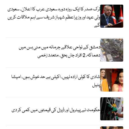
ترک صدر کا ایک روزہ دورہ سعودی عرب کا اعلان، سعودی
ولی عہد اور وزیراعظم شہباز شریف سے اہم ملاقات کریں
گے
دمشق کے نواحی علاقے جرمانہ میں منی بس میں
دھماکہ، 2 افراد جاں بحق، متعدد زخمی
شادی کا کوئی ارادہ نہیں، اکیلی بے حد خوش ہوں، امیشا
پٹیل
حکومت نے پیٹرول اور ڈیزل کی قیمتوں میں کمی کر دی