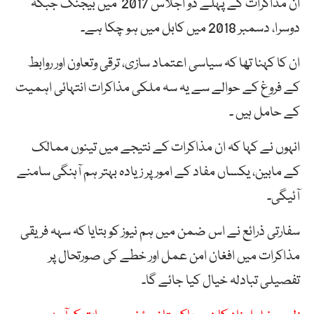
ان مذاکرات کے پہلے دو اجلاس 2017 میں بیجنگ جبکہ
دوسرا، دسمبر 2018 میں کابل میں ہو چکا ہے۔
ان کا کہنا تھا کہ سیاسی اعتماد سازی، ترقی وتعاون اور روابط
کے فروغ کے حوالے سے یہ سہ ملکی مذاکرات انتہائی اہمیت
کے حامل ہیں ۔
انہوں نے کہا کہ ان مذاکرات کے نتیجے میں تینوں ممالک
کے مابین، یکساں مفاد کے امورپر زیادہ بہتر ہم آہنگی سامنے
آئیگی۔
سفارتی ذرائع نے اس ضمن میں ہم نیوز کو بتایا کہ سہہ فریقی
مذاکرات میں افغان امن عمل اور خطے کی صورتحال پر
تفصیلی تبادلہ خیال کیا جائے گا۔