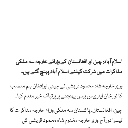
اسلام آباد: چین اور افغانستان کے وزرائے خارجہ سہ ملکی
مذاکرات میں شرکت کیلئے اسلام آباد پہنچ گئے ہیں۔
وزیر خارجہ شاہ محمود قریشی نے چینی اورافغان ہم منصب
کا نور خان ایئربیس بیس پہنچنے پر پرتپاک خیر مقدم کیا۔
چین، افغانستان، پاکستان سہ ملکی وزراء خارجہ مذاکرات کا
تیسرا دور آج وزیر خارجہ مخدوم شاہ محمود قریشی کی