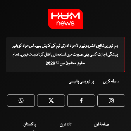
ہم نیوز پر شائع یا نشر ہونے والا مواد ادارتی ٹیم کی کاوش ہے۔ اس مواد کو بغیر
پیشگی اجازت کسی بھی صورت میں استعمال یا نقل کرنا درست نہیں۔ تمام
حقوق محفوظ ہیں © 2026
رابطہ کریں
پرائیویسی پالیسی
WhatsApp
Twitter
Facebook
Faceboo
صفحۂ اول
تازہ ترین
پاکستان