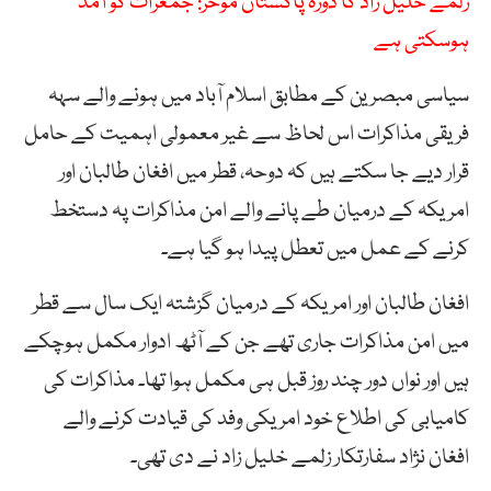
زلمے خلیل زاد کا دورہ پاکستان مؤخر: جمعرات کو آمد
ہوسکتی ہے
سیاسی مبصرین کے مطابق اسلام آباد میں ہونے والے سہہ
فریقی مذاکرات اس لحاظ سے غیر معمولی اہمیت کے حامل
قرار دیے جا سکتے ہیں کہ دوحہ، قطر میں افغان طالبان اور
امریکہ کے درمیان طے پانے والے امن مذاکرات پہ دستخط
کرنے کے عمل میں تعطل پیدا ہو گیا ہے۔
افغان طالبان اور امریکہ کے درمیان گزشتہ ایک سال سے قطر
میں امن مذاکرات جاری تھے جن کے آٹھ ادوار مکمل ہوچکے
ہیں اور نواں دور چند روز قبل ہی مکمل ہوا تھا۔ مذاکرات کی
کامیابی کی اطلاع خود امریکی وفد کی قیادت کرنے والے
افغان نژاد سفارتکار زلمے خلیل زاد نے دی تھی۔