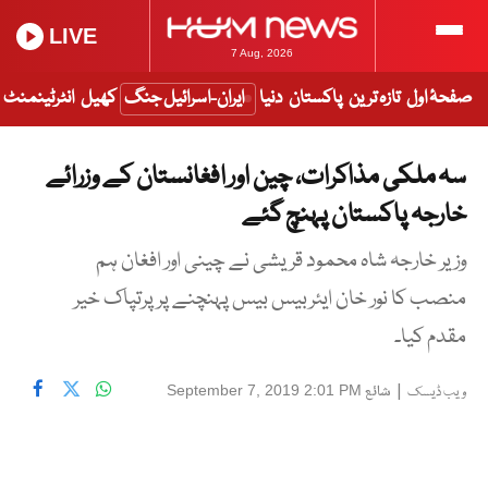
LIVE
7 Aug, 2026
صفحۂ اول
تازہ ترین
پاکستان
دنیا
ایران-اسرائیل جنگ
کھیل
انٹرٹینمنٹ
سہ ملکی مذاکرات، چین اور افغانستان کے وزرائے
خارجہ پاکستان پہنچ گئے
وزیر خارجہ شاہ محمود قریشی نے چینی اور افغان ہم
منصب کا نور خان ایئربیس بیس پہنچنے پر پرتپاک خیر
مقدم کیا۔
|
شائع
September 7, 2019 2:01 PM
ویب ڈیسک