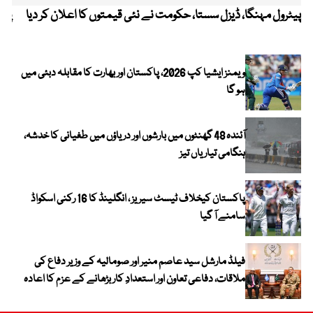
پیٹرول مہنگا، ڈیزل سستا، حکومت نے نئی قیمتوں کا اعلان کر دیا
پنج
ویمنز ایشیا کپ 2026، پاکستان اور بھارت کا مقابلہ دبئی میں
ہو گا
آئندہ 48 گھنٹوں میں بارشوں اور دریاؤں میں طغیانی کا خدشہ،
ہنگامی تیاریاں تیز
پاکستان کیخلاف ٹیسٹ سیریز ، انگلینڈ کا 16 رکنی اسکواڈ
سامنے آ گیا
فیلڈ مارشل سید عاصم منیر اور صومالیہ کے وزیر دفاع کی
ملاقات، دفاعی تعاون اور استعدادِ کار بڑھانے کے عزم کا اعادہ