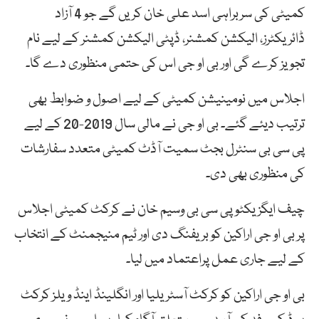
کمیٹی کی سربراہی اسد علی خان کریں گے جو 4 آزاد
ڈائریکٹرز، الیکشن کمشنر، ڈپٹی الیکشن کمشنر کے لیے نام
تجویز کرے گی اور بی او جی اس کی حتمی منظوری دے گا۔
اجلاس میں نومینیشن کمیٹی کے لیے اصول و ضوابط بھی
ترتیب دیئے گئے۔ بی او جی نے مالی سال 2019-20 کے لیے
پی سی بی سنٹرل بجٹ سمیت آڈٹ کمیٹی متعدد سفارشات
کی منظوری بھی دی۔
چیف ایگزیکٹو پی سی بی وسیم خان نے کرکٹ کمیٹی اجلاس
پر بی او جی اراکین کو بریفنگ دی اور ٹیم منیجمنٹ کے انتخاب
کے لیے جاری عمل پراعتماد میں لیا۔
بی او جی اراکین کو کرکٹ آسٹریلیا اور انگلینڈ اینڈ ویلز کرکٹ