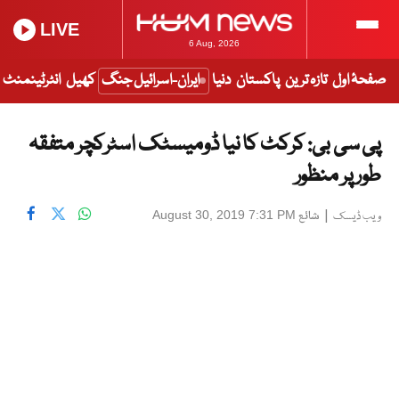
LIVE
6 Aug, 2026
صفحۂ اول
تازہ ترین
پاکستان
دنیا
ایران-اسرائیل جنگ
کھیل
انٹرٹینمنٹ
پی سی بی: کرکٹ کا نیا ڈومیسٹک اسٹرکچر متفقہ
طور پر منظور
|
شائع
August 30, 2019 7:31 PM
ویب ڈیسک