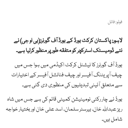
فوٹو: فائل
لاہور: پاکستان کرکٹ بورڈ کے بورڈ آف گورنرز(بی او جی) نے
نئے ڈومیسٹک اسٹرکچر کو متفقہ طور پر منظور کرلیا ہے۔
بورڈ آف گورنرز کا نیشنل کرکٹ اکیڈمی میں ہوا جس میں
چیف آپریٹنگ آفیسر اور چیف فنانشل آفیسر کے اختیارات
سے متعلق آئینی تبدیلیوں کی منظوری دی گئی ہے۔
بورڈ نے چار رکنی نومینیشن کمیٹی قائم کی ہے جس میں شاہ
ریز عبداللہ خان، بیرسٹر سلمان، اسد علی خان اور بختیار خواجہ
شامل ہیں۔