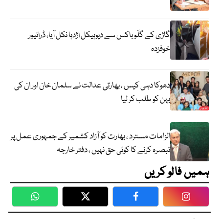
گاڑی کے گلَو باکس سے دیوہیکل اژدہا نکل آیا، ڈرائیور
خوفزدہ
دھوکا دہی کیس ، بھارتی عدالت نے سلمان خان اور ان کی
بہن کو طلب کر لیا
الزامات مسترد ، بھارت کو آزاد کشمیر کے جمہوری عمل پر
تبصرہ کرنے کا کوئی حق نہیں ، دفتر خارجہ
ہمیں فالو کریں
WhatsApp
Twitter
Facebook
Faceboo