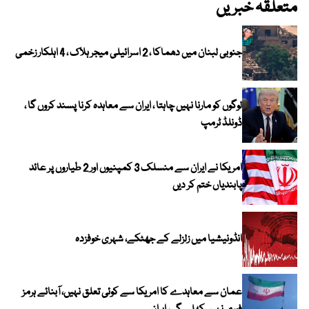
متعلقہ خبریں
جنوبی لبنان میں دھماکا ، 2 اسرائیلی میجر ہلاک ، 4 اہلکار زخمی
لوگوں کو مارنا نہیں چاہتا ، ایران سے معاہدہ کرنا پسند کروں گا ،
ڈونلڈ ٹرمپ
امریکا نے ایران سے منسلک 3 کمپنیوں اور 2 طیاروں پر عائد
پابندیاں ختم کر دیں
انڈونیشیا میں زلزلے کے جھٹکے، شہری خوفزدہ
عمان سے معاہدے کا امریکا سے کوئی تعلق نہیں، آبنائے ہرمز