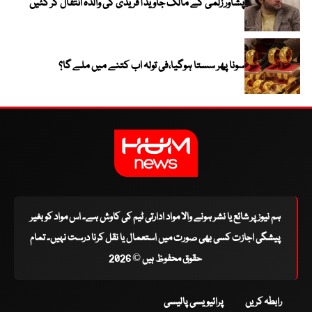
پشاور زلمی کے مالک جاوید آفریدی کی والدہ انتقال کر گئیں
سونا پھر سستا ہوگیا،فی تولہ اب کتنے میں ملے گا؟
ہم نیوز پر شائع یا نشر ہونے والا مواد ادارتی ٹیم کی کاوش ہے۔ اس مواد کو بغیر
پیشگی اجازت کسی بھی صورت میں استعمال یا نقل کرنا درست نہیں۔ تمام
حقوق محفوظ ہیں © 2026
رابطہ کریں
پرائیویسی پالیسی