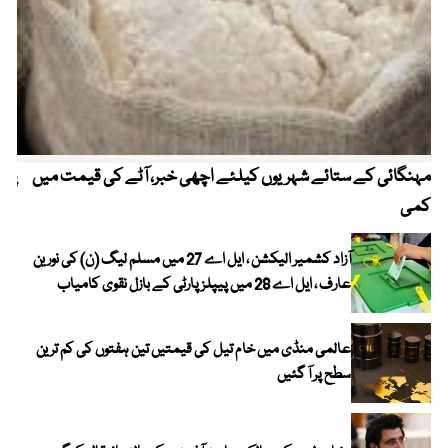
مہنگائی کے ستائے شہریوں کیلئے اچھی خبر، آٹے کی قیمت میں
پیٹ
کمی
آزاد کشمیر الیکشن ، ایل اے 27 میں مسلم لیگ (ن) کی نورین
عارف ، ایل اے 28 میں پیپلز پارٹی کے بازل نقوی کامیاب
عالمی منڈی میں خام تیل کی قیمتیں تین ہفتوں کی کم ترین
سطح پر آ گئیں