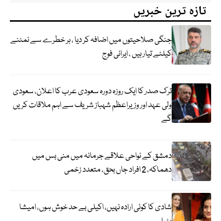
تازہ ترین خبریں
جنگی صلاحیتوں میں اضافہ کر دیا ، ہر خطرے سے نمٹنے
کیلئے تیار ہیں ، ایرانی فوج
ترک صدر کا ایک روزہ دورہ سعودی عرب کا اعلان، سعودی
ولی عہد اور وزیراعظم شہباز شریف سے اہم ملاقات کریں
گے
دمشق کے نواحی علاقے جرمانہ میں منی بس میں
دھماکہ، 2 افراد جاں بحق، متعدد زخمی
شادی کا کوئی ارادہ نہیں، اکیلی بے حد خوش ہوں، امیشا