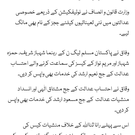
وزارت قانون و انصاف نے نوٹیفکیشن کے ذریعے خصوصی
عدالتوں میں نئی تعیناتیوں کیلئے ججز کے نام بھی مانگ
لیے۔
وفاق نے پاکستان مسلم لیگ ن کے رہنما شہباز شریف، حمزہ
شہباز اور مریم نواز کے کیسز کی سماعت کرنے والے احتساب
عدالت کے جج نعیم ارشد کی خدمات بھی واپس کر دیں۔
وقاق نے احتساب عدالت کے جج مشتاق الٰہی اور انسداد
منشیات عدالت کے جج مسعود ارشد کی خدمات بھی واپس
کر دیں۔
اس سے پہلے رانا ثنااللہ کے خلاف منشیات کیس کی