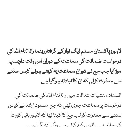
لاہور: پاکستان مسلم لیگ نواز کے گرفتار رہنما رانا ثناء اللہ کی
درخواست ضمانت کی سماعت کے دوران اس وقت دلچسپ
موڑ آیا جب جج نے دوران سماعت یہ کہتے ہوئے کیس سننے
سے معذرت کرلی کہ ان کا تبادلہ ہوگیا ہے۔
انسداد منشیات عدالت میں رانا ثناء اللہ کی ضمانت کی
درخوست پر سماعت جاری تھی کہ جج مسعود ارشد نے کیس
سننے سے معذرت کر لی۔ جج کا کہنا تھا کہ لاہور ہائی کورٹ
کی جانب سے انہیں کام کرنے سے روک دیا گیا ہے۔