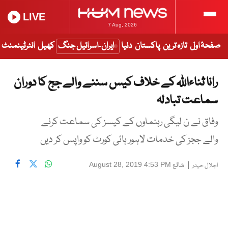
LIVE
7 Aug, 2026
صفحۂ اول
تازہ ترین
پاکستان
دنیا
ایران-اسرائیل جنگ
کھیل
انٹرٹینمنٹ
رانا ثناءاللہ کے خلاف کیس سننے والے جج کا دوران
سماعت تبادلہ
وفاق نے ن لیگی رہنماوں کے کیسز کی سماعت کرنے
والے ججز کی خدمات لاہور ہائی کورٹ کو واپس کر دیں
|
شائع
August 28, 2019 4:53 PM
اجلال حیدر