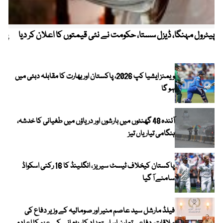
پیٹرول مہنگا، ڈیزل سستا، حکومت نے نئی قیمتوں کا اعلان کر دیا
پنج
ویمنز ایشیا کپ 2026، پاکستان اور بھارت کا مقابلہ دبئی میں
ہو گا
آئندہ 48 گھنٹوں میں بارشوں اور دریاؤں میں طغیانی کا خدشہ،
ہنگامی تیاریاں تیز
پاکستان کیخلاف ٹیسٹ سیریز ، انگلینڈ کا 16 رکنی اسکواڈ
سامنے آ گیا
فیلڈ مارشل سید عاصم منیر اور صومالیہ کے وزیر دفاع کی