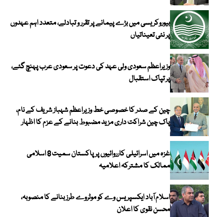
بیوروکریسی میں بڑے پیمانے پر تقرر و تبادلے، متعدد اہم عہدوں
پر نئی تعیناتیاں
وزیراعظم سعودی ولی عہد کی دعوت پر سعودی عرب پہنچ گئے،
پر تپاک استقبال
چین کے صدر کا خصوصی خط وزیراعظم شہباز شریف کے نام،
پاک چین شراکت داری مزید مضبوط بنانے کے عزم کا اظہار
غزہ میں اسرائیلی کارروائیوں پر پاکستان سمیت 8 اسلامی
ممالک کا مشترکہ اعلامیہ
اسلام آباد ایکسپریس وے کو موٹروے طرز بنانے کا منصوبہ،
محسن نقوی کا اعلان