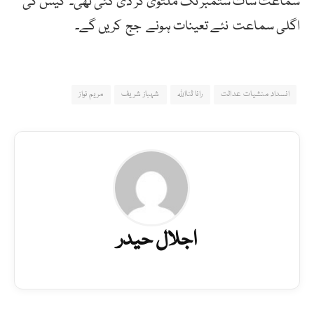
سماعت سات ستمبر تک ملتوی کر دی گئی تھی۔ کیس کی
اگلی سماعت نئے تعینات ہونے جج کریں گے۔
انسداد منشیات عدالت
رانا ثنااللہ
شہباز شریف
مریم نواز
اجلال حیدر