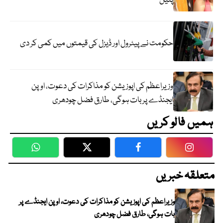
پٹیل
حکومت نے پیٹرول اور ڈیزل کی قیمتوں میں کمی کر دی
وزیراعظم کی اپوزیشن کو مذاکرات کی دعوت، اوپن
ایجنڈے پر بات ہوگی، طارق فضل چودھری
ہمیں فالو کریں
WhatsApp
Twitter
Facebook
Faceboo
متعلقہ خبریں
وزیراعظم کی اپوزیشن کو مذاکرات کی دعوت، اوپن ایجنڈے پر
بات ہوگی، طارق فضل چودھری