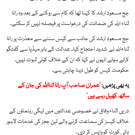
جج مسعود ارشد کا کہنا تھا کہ کام سے روکنے کے بعد وہ رانا
ثناء اللہ کی ضمانت کی درخواست پر فیصلہ نہیں کر سکتے۔
جج مسعود ارشد کی جانب سے کیس سننے سے معذرت پر رانا
ثناءاللہ نے شدید احتجاج کیا۔ عدالت کے باہر میڈیا سے گفتگو
کرتے ہوئے انہوں نے کہا کہ ان کے خلاف کوئی ثبوت نہیں،
حکومت کیس کو طول دینا چاہتی ہے۔
یہ بھی پڑھیں:
’عمران صاحب آپ رانا ثنااللہ کی جان کے
ساتھ کھیل رہے ہیں‘
دریں اثناء وفاق نے خصوصی عدالتوں میں لیگی رہنماؤں کے
خلاف کیسز کی سماعت کرنے والے تین ججز کی خدمات لاہور
ہائی کورٹ کو واپس کر دیں۔