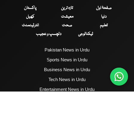
صفحۂ اول
تازہ ترین
پاکستان
دنیا
معیشت
کھیل
تعلیم
صحت
انٹرٹینمنٹ
ٹیکنالوجی
دلچسپ و عجیب
Pakistan News in Urdu
Sports News in Urdu
Business News in Urdu
Tech News in Urdu
Entertainment News in Urdu
Health News in Urdu
Hum News English