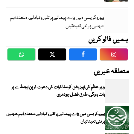
بیوروکریسی میں بڑے پیمانے پر تقرر و تبادلے، متعدد اہم
عہدوں پر نئی تعیناتیاں
ہمیں فالو کریں
WhatsApp
Twitter
Facebook
Faceboo
متعلقہ خبریں
وزیراعظم کی اپوزیشن کو مذاکرات کی دعوت، اوپن ایجنڈے پر
بات ہوگی، طارق فضل چودھری
بیوروکریسی میں بڑے پیمانے پر تقرر و تبادلے، متعدد اہم عہدوں
پر نئی تعیناتیاں