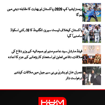
ویمنز ایشیا کپ 2026، پاکستان اور بھارت کا مقابلہ دبئی میں
ہو گا
پاکستان کیخلاف ٹیسٹ سیریز ، انگلینڈ کا 16 رکنی اسکواڈ
سامنے آ گیا
فیلڈ مارشل سید عاصم منیر اور صومالیہ کے وزیر دفاع کی
ملاقات، دفاعی تعاون اور استعدادِ کار بڑھانے کے عزم کا اعادہ
عمران خان اور بشریٰ بی بی سے جیل میں ملاقات کیلئے
درخواست دائر