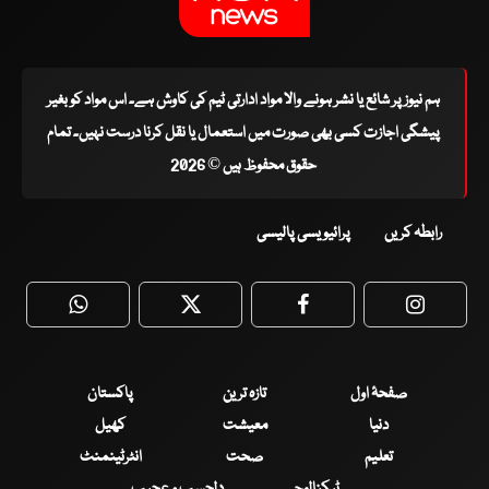
ہم نیوز پر شائع یا نشر ہونے والا مواد ادارتی ٹیم کی کاوش ہے۔ اس مواد کو بغیر
پیشگی اجازت کسی بھی صورت میں استعمال یا نقل کرنا درست نہیں۔ تمام
حقوق محفوظ ہیں © 2026
رابطہ کریں
پرائیویسی پالیسی
WhatsApp
Twitter
Facebook
Faceboo
صفحۂ اول
تازہ ترین
پاکستان
دنیا
معیشت
کھیل
تعلیم
صحت
انٹرٹینمنٹ
ٹیکنالوجی
دلچسپ و عجیب