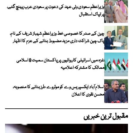
وزیراعظم سعودی ولی عہد کی دعوت پر سعودی عرب پہنچ گئے،
پر تپاک استقبال
چین کے صدر کا خصوصی خط وزیراعظم شہباز شریف کے نام،
پاک چین شراکت داری مزید مضبوط بنانے کے عزم کا اظہار
غزہ میں اسرائیلی کارروائیوں پر پاکستان سمیت 8 اسلامی
ممالک کا مشترکہ اعلامیہ
اسلام آباد ایکسپریس وے کو موٹروے طرز بنانے کا منصوبہ،
محسن نقوی کا اعلان
مقبول ترین خبریں