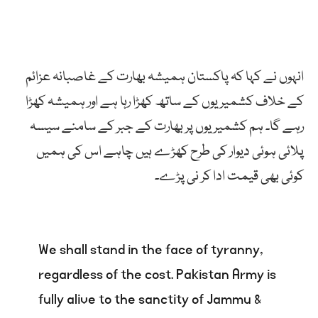
انہوں نے کہا کہ پاکستان ہمیشہ بھارت کے غاصبانہ عزائم
کے خلاف کشمیریوں کے ساتھ کھڑا رہا ہے اور ہمیشہ کھڑا
رہے گا۔ ہم کشمیریوں پر بھارت کے جبر کے سامنے سیسہ
پلائی ہوئی دیوار کی طرح کھڑے ہیں چاہے اس کی ہمیں
کوئی بھی قیمت ادا کر نی پڑے۔
We shall stand in the face of tyranny,
regardless of the cost. Pakistan Army is
fully alive to the sanctity of Jammu &