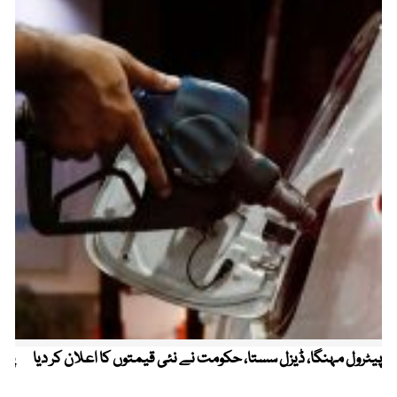
پیٹرول مہنگا، ڈیزل سستا، حکومت نے نئی قیمتوں کا اعلان کر دیا
پنج