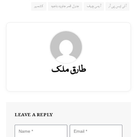
آئی ایس پی آر
آرمی چیف
جنرل قمر جاوید باجوہ
کشمیر
طارق ملک
LEAVE A REPLY