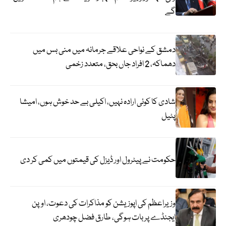
گے
دمشق کے نواحی علاقے جرمانہ میں منی بس میں
دھماکہ، 2 افراد جاں بحق، متعدد زخمی
شادی کا کوئی ارادہ نہیں، اکیلی بے حد خوش ہوں، امیشا
پٹیل
حکومت نے پیٹرول اور ڈیزل کی قیمتوں میں کمی کر دی
وزیراعظم کی اپوزیشن کو مذاکرات کی دعوت، اوپن
ایجنڈے پر بات ہوگی، طارق فضل چودھری