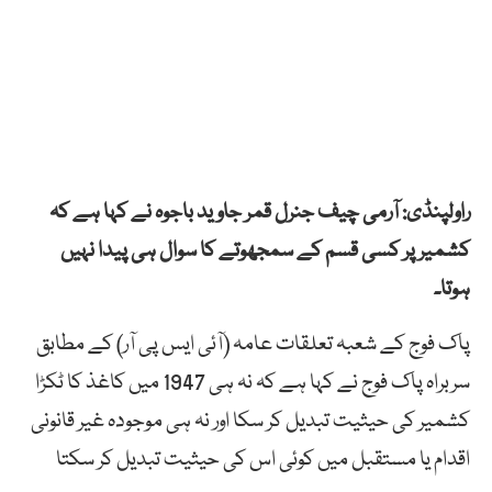
راولپنڈی: آرمی چیف جنرل قمر جاوید باجوہ نے کہا ہے کہ
کشمیر پر کسی قسم کے سمجھوتے کا سوال ہی پیدا نہیں
ہوتا۔
پاک فوج کے شعبہ تعلقات عامہ (آئی ایس پی آر) کے مطابق
سربراہ پاک فوج نے کہا ہے کہ نہ ہی 1947 میں کاغذ کا ٹکڑا
کشمیر کی حیثیت تبدیل کر سکا اور نہ ہی موجودہ غیر قانونی
اقدام یا مستقبل میں کوئی اس کی حیثیت تبدیل کر سکتا