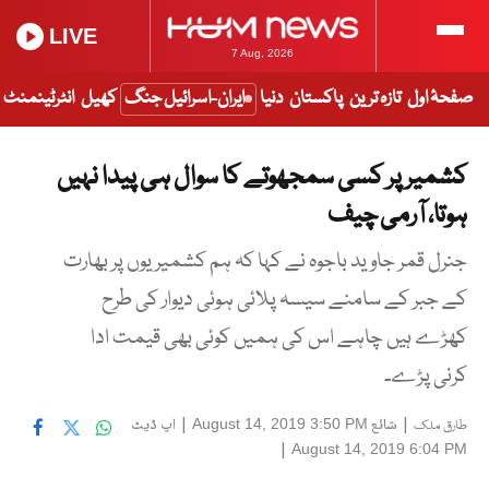
LIVE
7 Aug, 2026
صفحۂ اول
تازہ ترین
پاکستان
دنیا
ایران-اسرائیل جنگ
کھیل
انٹرٹینمنٹ
کشمیر پر کسی سمجھوتے کا سوال ہی پیدا نہیں
ہوتا، آرمی چیف
جنرل قمر جاوید باجوہ نے کہا کہ ہم کشمیریوں پر بھارت
کے جبر کے سامنے سیسہ پلائی ہوئی دیوار کی طرح
کھڑے ہیں چاہے اس کی ہمیں کوئی بھی قیمت ادا
کرنی پڑے۔
|
شائع
|
اپ ڈیٹ
August 14, 2019 3:50 PM
طارق ملک
|
August 14, 2019 6:04 PM