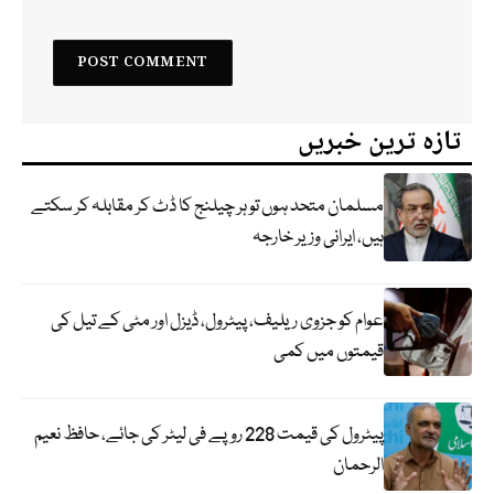
تازہ ترین خبریں
مسلمان متحد ہوں تو ہر چیلنج کا ڈٹ کر مقابلہ کر سکتے
ہیں، ایرانی وزیر خارجہ
عوام کو جزوی ریلیف، پیٹرول، ڈیزل اور مٹی کے تیل کی
قیمتوں میں کمی
پیٹرول کی قیمت 228 روپے فی لیٹر کی جائے، حافظ نعیم
الرحمان