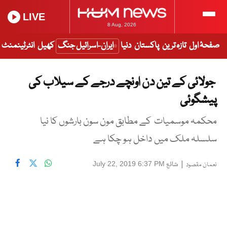
LIVE
8 Aug, 2026
صفحۂ اول
تازہ ترین
پاکستان
دنیا
ایران-اسرائیل جنگ
کھیل
انٹرٹینمنٹ
جولائی کے تین دن اونچے درجے کے سیلاب کی
پیشگوئی
محکمہ موسمیات کے مطابق مون سون بارشوں کا نیا
سلسلہ ملک میں داخل ہو چکا ہے
|
شائع
July 22, 2019 6:37 PM
نعمان مقصود