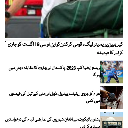
کیریبین پریمیئر لیگ ، قومی کرکٹرز کو این او سی 19 اگست کو جاری
آز
کرنے کا فیصلہ
چھی
ویمنز ایشیا کپ 2026، پاکستان اور بھارت کا مقابلہ دبئی میں
ہو گا
عوام کو جزوی ریلیف، پیٹرول، ڈیزل اور مٹی کے تیل کی قیمتوں
میں کمی
پشاور ہائیکورٹ نے افغان شہریوں کی عارضی قیام کی درخواستیں
مسترد کر دیں