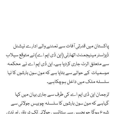
پاکستان میں قدرتی آفات سے نمٹنے والے ادارے نیشنل
ڈیزاسٹر مینیجمنٹ اتھارٹی (این ڈی ایم اے) نے متوقع سیلاب
سے متعلق الرٹ جاری کردیا ہے۔ این ڈی ایم اے نے محکمہ
موسمیات کے حوالے سے بتایا ہے کہ مون سون بارشوں کا نیا
سلسلہ ملک میں داخل ہوچکاہے۔
ترجمان این ڈی ایم اے کی طرف سے جاری بیان میں کہا
گیاہے کہ مون سون بارشوں کا سلسلہ چوبیس جولائی سے
شروع ہوگا جو پچیس سے ستائیس جولائی تک دریاؤں اور ندی