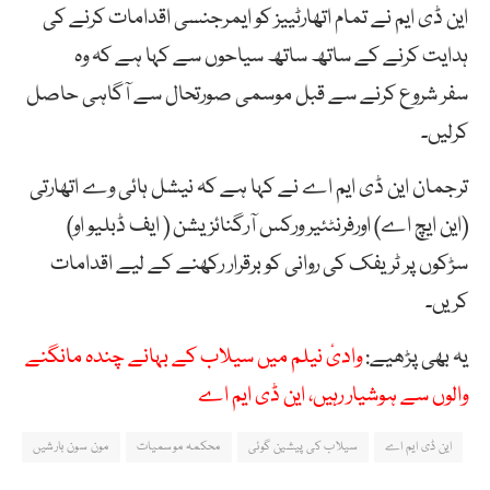
این ڈی ایم نے تمام اتھارٹییز کو ایمرجنسی اقدامات کرنے کی
ہدایت کرنے کے ساتھ ساتھ سیاحوں سے کہا ہے کہ وہ
سفر شروع کرنے سے قبل موسمی صورتحال سے آگاہی حاصل
کرلیں۔
ترجمان این ڈی ایم اے نے کہا ہے کہ نیشل ہائی وے اتھارتی
(این ایچ اے) اورفرنٹئیر ورکس آرگنائزیشن ( ایف ڈبلیو او)
سڑکوں پر ٹریفک کی روانی کو برقرار رکھنے کے لیے اقدامات
کریں۔
یہ بھی پڑھیے:
وادیٔ نیلم میں سیلاب کے بہانے چندہ مانگنے
والوں سے ہوشیار رہیں، این ڈی ایم اے
این ڈی ایم اے
سیلاب کی پیشین گوئی
محکمہ موسمیات
مون سون بارشیں