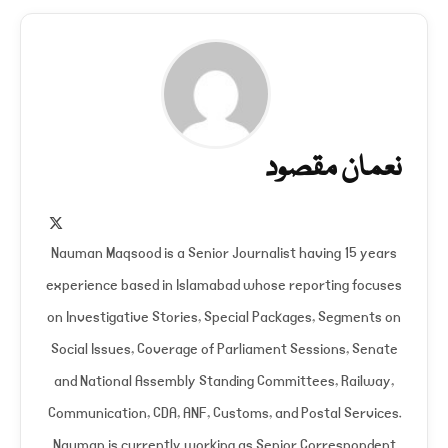
نعمان مقصود
X
(Twitter)
Nauman Maqsood is a Senior Journalist having 15 years
experience based in Islamabad whose reporting focuses
on Investigative Stories, Special Packages, Segments on
Social Issues, Coverage of Parliament Sessions, Senate
and National Assembly Standing Committees, Railway,
Communication, CDA, ANF, Customs, and Postal Services.
Nauman is currently working as Senior Correspondent