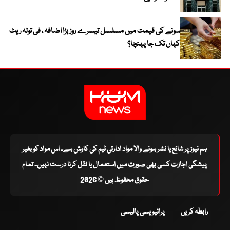
سونے کی قیمت میں مسلسل تیسرے روز بڑا اضافہ ، فی تولہ ریٹ
کہاں تک جا پہنچا؟
ہم نیوز پر شائع یا نشر ہونے والا مواد ادارتی ٹیم کی کاوش ہے۔ اس مواد کو بغیر
پیشگی اجازت کسی بھی صورت میں استعمال یا نقل کرنا درست نہیں۔ تمام
حقوق محفوظ ہیں © 2026
رابطہ کریں
پرائیویسی پالیسی