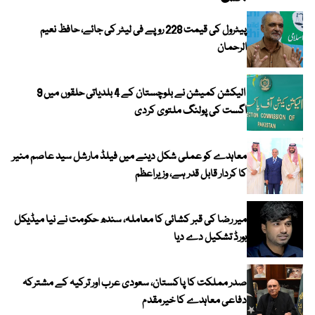
پیٹرول کی قیمت 228 روپے فی لیٹر کی جائے، حافظ نعیم
الرحمان
الیکشن کمیشن نے بلوچستان کے 4 بلدیاتی حلقوں میں 9
اگست کی پولنگ ملتوی کردی
معاہدے کو عملی شکل دینے میں فیلڈ مارشل سید عاصم منیر
کا کردار قابل قدر ہے، وزیراعظم
میر رضا کی قبر کشائی کا معاملہ، سندھ حکومت نے نیا میڈیکل
بورڈ تشکیل دے دیا
صدر مملکت کا پاکستان، سعودی عرب اور ترکیہ کے مشترکہ
دفاعی معاہدے کا خیرمقدم