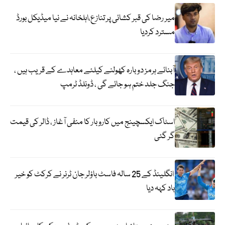
میر رضا کی قبر کشائی پر تنازع،اہلخانہ نے نیا میڈیکل بورڈ
مسترد کردیا
آبنائے ہرمز دوبارہ کھولنے کیلئے معاہدے کے قریب ہیں ،
جنگ جلد ختم ہو جائے گی ، ڈونلڈ ٹرمپ
اسٹاک ایکسچینج میں کاروبار کا منفی آغاز ، ڈالر کی قیمت
گر گئی
انگلینڈ کے 25 سالہ فاسٹ باؤلر جان ٹرنر نے کرکٹ کو خیر
باد کہہ دیا