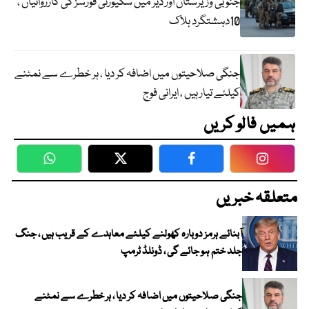
جنوبی وزیرستان اور دیر میں سکیورٹی فورسز کی کارروائیاں ،
10دہشتگرد ہلاک
جنگی صلاحیتوں میں اضافہ کر دیا ، ہر خطرے سے نمٹنے
کیلئے تیار ہیں ، ایرانی فوج
ہمیں فالو کریں
WhatsApp
Twitter
Facebook
Faceboo
متعلقہ خبریں
آبنائے ہرمز دوبارہ کھولنے کیلئے معاہدے کے قریب ہیں ، جنگ
جلد ختم ہو جائے گی ، ڈونلڈ ٹرمپ
جنگی صلاحیتوں میں اضافہ کر دیا ، ہر خطرے سے نمٹنے