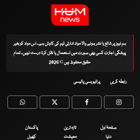
ہم نیوز پر شائع یا نشر ہونے والا مواد ادارتی ٹیم کی کاوش ہے۔ اس مواد کو بغیر
پیشگی اجازت کسی بھی صورت میں استعمال یا نقل کرنا درست نہیں۔ تمام
حقوق محفوظ ہیں © 2026
رابطہ کریں
پرائیویسی پالیسی
WhatsApp
Twitter
Facebook
Faceboo
صفحۂ اول
تازہ ترین
پاکستان
دنیا
معیشت
کھیل