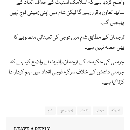
واضح کردیا ہے کہ اسلامک اسٹيٹ کے خلاف اتحاد کے
ساتھ تعاون برقرار رہے گا لیکن شام میں اپنی زمینی فوج نہیں
بھیجیں گے۔
ترجمان کے مطابق شام میں فوجی کی تعیناتی منصوبے کا
بھی حصہ نہیں ہے۔
جرمنی کی حکومت کے ترجمان زائبرٹ نے واضح کيا ہے کہ
جرمنی داعش کے خلاف سرگرم فوجی اتحاد ميں اہم کردار ادا
کرتا آيا ہے۔
امریکہ
جرمنی
داعش
زمینی فوج
شام
LEAVE A REPLY