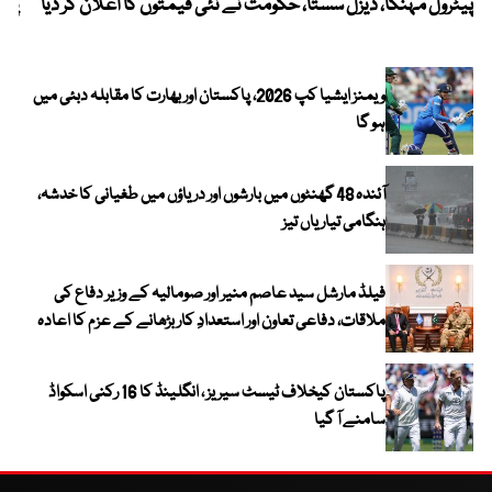
پیٹرول مہنگا، ڈیزل سستا، حکومت نے نئی قیمتوں کا اعلان کر دیا
پنج
ویمنز ایشیا کپ 2026، پاکستان اور بھارت کا مقابلہ دبئی میں
ہو گا
آئندہ 48 گھنٹوں میں بارشوں اور دریاؤں میں طغیانی کا خدشہ،
ہنگامی تیاریاں تیز
فیلڈ مارشل سید عاصم منیر اور صومالیہ کے وزیر دفاع کی
ملاقات، دفاعی تعاون اور استعدادِ کار بڑھانے کے عزم کا اعادہ
پاکستان کیخلاف ٹیسٹ سیریز ، انگلینڈ کا 16 رکنی اسکواڈ
سامنے آ گیا