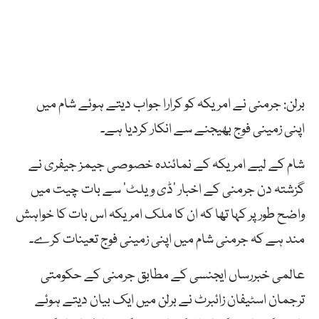
برلن: جرمنی نے امریکہ کو کرارا جواب دیتے ہوئے شام میں
اپنی زمینی فوج بھیجنے سے انکار کردیا ہے۔
شام کے لیے امریکہ کے نمائندہ خصوصی جیمز جیفری نے
گزشتہ دن جرمنی کے اخبار ’ڈی ویلٹ‘ سے بات چیت میں
واضح طور پر کہا تھا کہ ان کا ملک امریکہ اس بات کا خواہش
مند ہے کہ جرمنی شام میں اپنی زمینی فوج تعینات کرے۔
عالمی خبررساں ایجنسی کے مطابق جرمنی کے حکومتی
ترجمان اسٹيفان زائبرٹ نے برلن ميں ایک بیان دیتے ہوئے