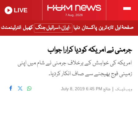
LIVE
7 Aug, 2026
صفحۂ اول
تازہ ترین
پاکستان
دنیا
ایران-اسرائیل جنگ
کھیل
انٹرٹینمنٹ
جرمنی نے امریکہ کو دیا کرارا جواب
امریکہ کی خواہش کے برخلاف جرمنی نے شام میں اپنی
زمینی فوج بھیجنے سے صاف انکار کردیا۔
|
شائع
July 8, 2019 6:45 PM
ویب ڈیسک