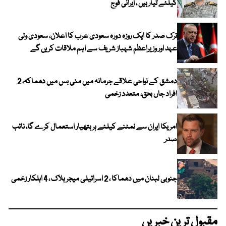
کیلئے تیار ہیں ، ایرانی فوج
ترک صدر کا ایک روزہ دورہ سعودی عرب کا اعلان، سعودی ولی
عہد اور وزیراعظم شہباز شریف سے اہم ملاقات کریں گے
دمشق کے نواحی علاقے جرمانہ میں منی بس میں دھماکہ، 2
افراد جاں بحق، متعدد زخمی
امریکا ایران سے نمٹنے کیلئے ہر ہتھیار استعمال کرے گا، نائب
صدر
جنوبی لبنان میں دھماکا ، 2 اسرائیلی میجر ہلاک ، 4 اہلکار زخمی
مقبول ترین خبریں