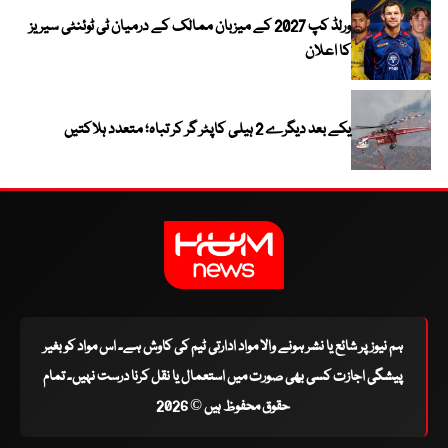
ورلڈ کپ 2027 کے میزبان ممالک کے درمیان ٹی ٹوئنٹی سیریز
کا اعلان
یکے بعد دیگرے 2 ہیلی کاپٹر گر کر تباہ؛ متعدد ہلاکتیں
ہم نیوز پر شائع یا نشر ہونے والا مواد ادارتی ٹیم کی کاوش ہے۔ اس مواد کو بغیر
پیشگی اجازت کسی بھی صورت میں استعمال یا نقل کرنا درست نہیں۔ تمام
حقوق محفوظ ہیں © 2026