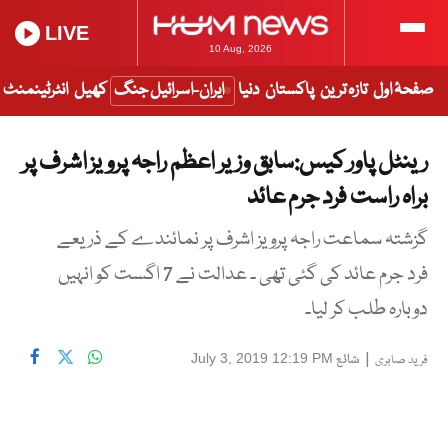
LIVE
10 Aug, 2026
صفحۂ اول
تازہ ترین
پاکستان
دنیا
ایران-اسرائیل جنگ
کھیل
انٹرٹینمنٹ
رینٹل پاور کیس:سابق وزیر اعظم راجہ پرویز اشرف پر
براہ راست فرد جرم عائد
گزشتہ سماعت راجہ پرویز اشرف پر نمائندے کے ذریعے
فرد جرم عائد کی گئی تھی ۔ عدالت نے 7 اگست کو انہیں
دوبارہ طلب کر لیا۔
|
شائع
July 3, 2019 12:19 PM
فرید صابری