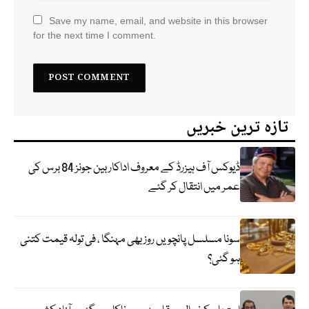
Save my name, email, and website in this browser
for the next time I comment.
تازہ ترین خبریں
ڈیوکس آف ہیزرڈ کے معروف اداکار بین جونز 84 برس کی
عمر میں انتقال کر گئے
سونا مسلسل پانچویں روز بھی مہنگا ، فی تولہ قیمت کتنی
ہو گئی؟