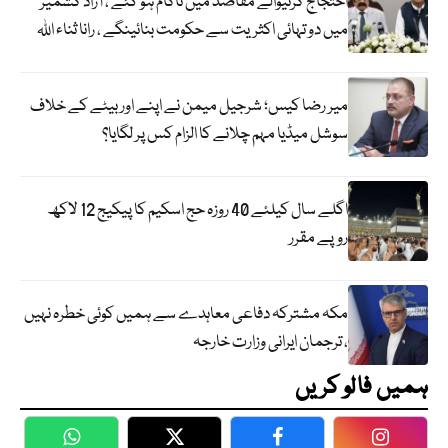
احتجاج کرنیوالے مقاصد میں ناکام ہو گئے ، آزاد کشمیر
میں دو تہائی اکثریت سے حکومت بنائینگے ، رانا ثناء اللہ
میر رضا کیس؛ شرجیل میمن نے اپنے اور بیٹے کے خلاف
سوشل میڈیا مہم چلانے کا الزام کس پر لگایا؟
اگلے سال کیلئے 40 روزہ حج اسکیم کا پیکیج 12 لاکھ
روپے مقرر
مکہ مشترکہ دفاعی معاہدے سے ہمیں کوئی خطرہ نہیں
، ترجمان ایرانی وزارت خارجہ
ہمیں فالو کریں