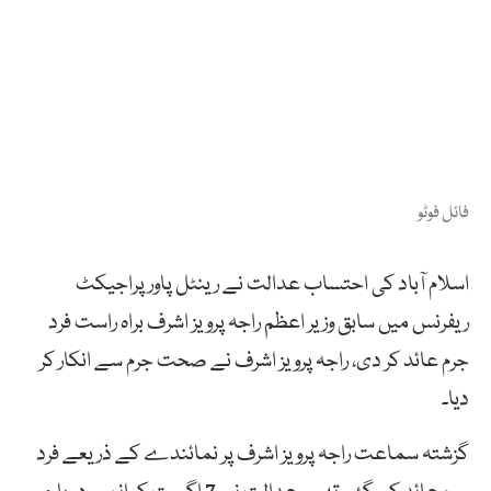
فائل فوٹو
اسلام آباد کی احتساب عدالت نے رینٹل پاور پراجیکٹ
ریفرنس میں سابق وزیر اعظم راجہ پرویز اشرف براہ راست فرد
جرم عائد کر دی، راجہ پرویز اشرف نے صحت جرم سے انکار کر
دیا۔
گزشتہ سماعت راجہ پرویز اشرف پر نمائندے کے ذریعے فرد