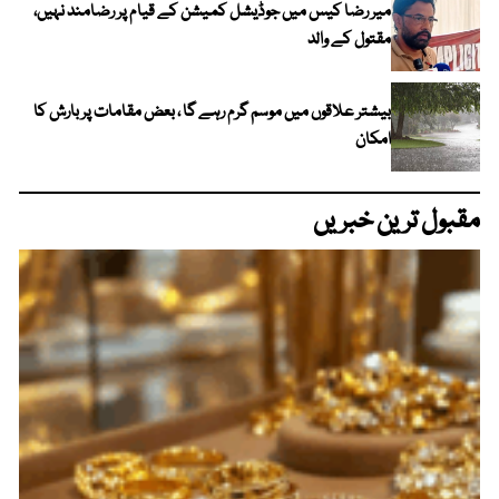
میر رضا کیس میں جوڈیشل کمیشن کے قیام پر رضامند نہیں،
مقتول کے والد
بیشتر علاقوں میں موسم گرم رہے گا ، بعض مقامات پر بارش کا
امکان
مقبول ترین خبریں