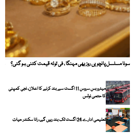
سونا مسلسل پانچویں روز بھی مہنگا ، فی تولہ قیمت کتنی ہو گئی؟
مکہ
ایر
میٹرو بس سروس 11 اگست سے بند کرنے کا اعلان، نجی کمپنی
کا حتمی نوٹس
تعلیمی ادارے 24 اگست تک بند رہیں گے، رانا سکندر حیات