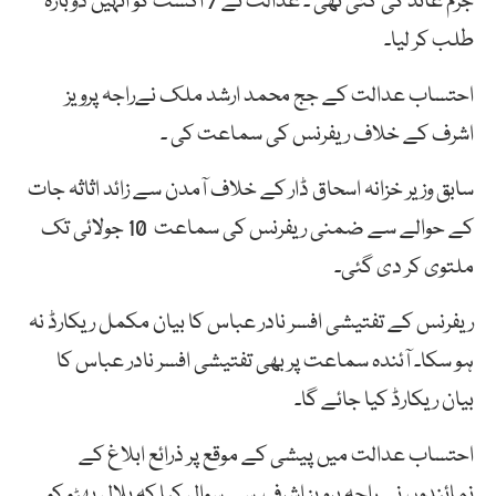
جرم عائد کی گئی تھی ۔ عدالت نے 7 اگست کو انہیں دوبارہ
طلب کر لیا۔
احتساب عدالت کے جج محمد ارشد ملک نےراجہ پرویز
اشرف کے خلاف ریفرنس کی سماعت کی ۔
سابق وزیر خزانہ اسحاق ڈار کے خلاف آمدن سے زائد اثاثہ جات
کے حوالے سے ضمنی ریفرنس کی سماعت 10 جولائی تک
ملتوی کر دی گئی۔
ریفرنس کے تفتیشی افسر نادر عباس کا بیان مکمل ریکارڈ نہ
ہو سکا۔ آئندہ سماعت پر بھی تفتیشی افسر نادر عباس کا
بیان ریکارڈ کیا جائے گا۔
احتساب عدالت میں پیشی کے موقع پر ذرائع ابلاغ کے
نمائندوں نے راجہ پرویز اشرف سے سوال کیا کہ بلال بھٹو کو