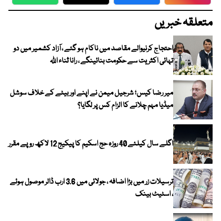
WhatsApp
Twitter
Facebook
Faceboo
متعلقہ خبریں
احتجاج کرنیوالے مقاصد میں ناکام ہو گئے ، آزاد کشمیر میں دو
تہائی اکثریت سے حکومت بنائینگے ، رانا ثناء اللہ
میر رضا کیس؛ شرجیل میمن نے اپنے اور بیٹے کے خلاف سوشل
میڈیا مہم چلانے کا الزام کس پر لگایا؟
اگلے سال کیلئے 40 روزہ حج اسکیم کا پیکیج 12 لاکھ روپے مقرر
ترسیلات زر میں بڑا اضافہ ، جولائی میں 3.6 ارب ڈالر موصول ہوئے
، اسٹیٹ بینک