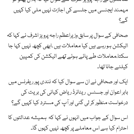
مہمند ایجنسی میں جلسے کی اجازت نہیں ملی کیا کہیں
گے؟
صحافی کے سوال پر سابق وزیراعظم راجہ پرویز اشرف نے کہا کہ
الیکشن ہو رہے ہیں کیا معاملات ہیں ،ابھی کچھ نہیں کہا جا
سکتا،معاملات طے پائے ہوئے تھے الیکشن کی کمپین
کیلئے جانا تھا۔
ایک اور صحافی نے ان سے سوال کیا کہ نندی پور ریفرنس میں
بابر اعوان اور جسٹس ریٹائرڈ ریاض کیانی کی بریت کی
درخواست منظور کر لی گئی اور آپ کی مسترد کیا کہیں گے؟
اس سوال کے جواب میں انہوں نے کہا کہ ہمیشہ عدالتوں کا
احترام کیا ہے اس معاملے پر کچھ نہیں کہوں گا۔