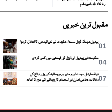
رانا ثناء اللہ ، امیر مقام
مقبول ترین خبریں
پیٹرول مہنگا، ڈیزل سستا، حکومت نے نئی قیمتوں کا اعلان کر دیا
01
حکومت نے پیٹرول اور ڈیزل کی قیمتوں میں کمی کر دی
04
فیلڈ مارشل سید عاصم منیر اور صومالیہ کے وزیر دفاع کی
07
ملاقات، دفاعی تعاون اور استعدادِ کار بڑھانے کے عزم کا اعادہ