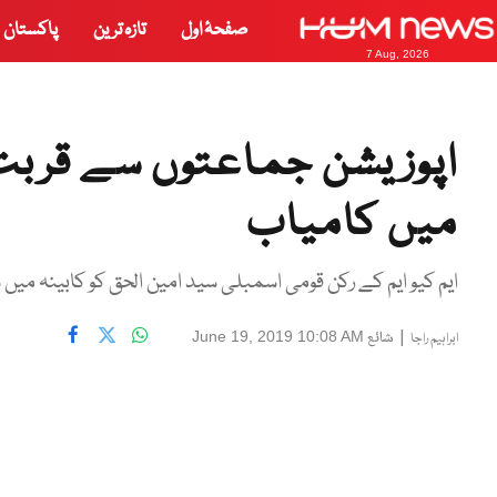
صفحۂ اول
تازہ ترین
پاکستان
7 Aug, 2026
اپوزیشن جماعتوں سے قربت،ای
میں کامیاب
ایم کیو ایم کے رکن قومی اسمبلی سید امین الحق کو کابینہ میں
|
شائع
June 19, 2019 10:08 AM
ابراہیم راجا