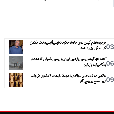
موجودہ نظام کہیں نہیں جا رہا، حکومت اپنی آئینی مدت مکمل
0
کرے گی، وزیر داخلہ
آئندہ 48 گھنٹوں میں بارشوں اور دریاؤں میں طغیانی کا خدشہ،
0
ہنگامی تیاریاں تیز
عالمی مارکیٹ میں سونا مزید مہنگا ، قیمت 7 ہفتوں کی بلند
0
ترین سطح پر پہنچ گئی