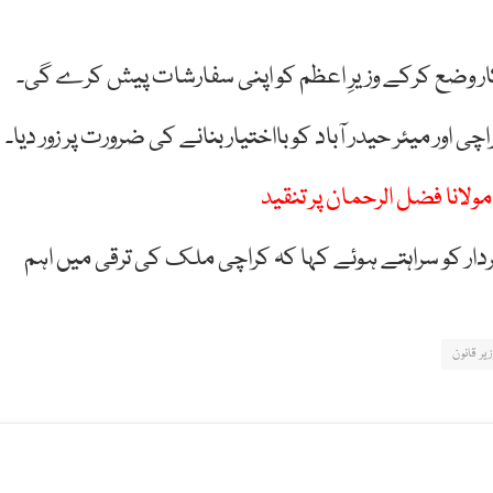
ر وضع کرکے وزیرِ اعظم کو اپنی سفارشات پیش کرے گی۔
اور میئر حیدر آباد کو بااختیار بنانے کی ضرورت پر زور دیا۔
مولانا فضل الرحمان پر تنقید
دار کو سراہتے ہوئے کہا کہ کراچی ملک کی ترقی میں اہم
یر قانون