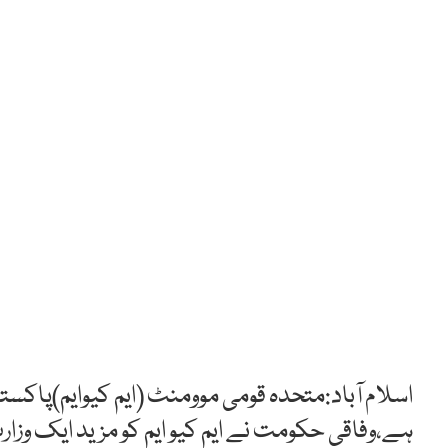
اسلام آباد:متحدہ قومی موومنٹ (ایم کیوایم)پا
ہے،وفاقی حکومت نے ایم کیو ایم کو مزید ایک وزا