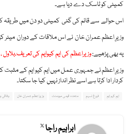
کمیٹی کو ٹاسک دے دیا ہے۔
اس حوالے سے قائم کی گئی کمیٹی دو دن میں طریقہ کا
وزیرِ اعظم عمران خان نے اس ملاقات کے دوران میئر کراچی 
یہ بھی پڑھیے:
وزیراعظم کی ایم کیوایم کی تعریف،بلاول ، 
وزیرِ اعظم نے جمہوری عمل میں ایم کیو ایم کے مثبت کر
کردار ادا کرتا ہے اسے نظر انداز نہیں کیا جا سکتا۔
ایم کیو ایم
فروغ نسیم
متحدہ قومی موومنٹ
وزیراعظم عمران خان
وفاقی وز
ابراہیم راجا
X
(Twitter)