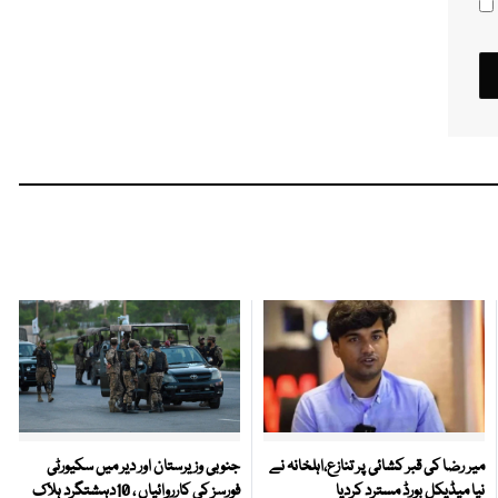
میر رضا کی قبر کشائی پر تنازع،اہلخانہ نے
جنوبی وزیرستان اور دیر میں سکیورٹی
نیا میڈیکل بورڈ مسترد کردیا
فورسز کی کارروائیاں ، 10دہشتگرد ہلاک