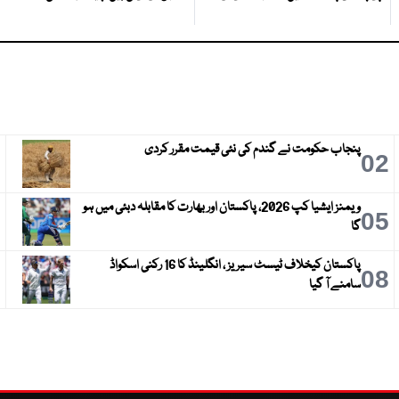
پنجاب حکومت نے گندم کی نئی قیمت مقرر کردی
3
02
ویمنز ایشیا کپ 2026، پاکستان اور بھارت کا مقابلہ دبئی میں ہو
6
05
گا
پاکستان کیخلاف ٹیسٹ سیریز ، انگلینڈ کا 16 رکنی اسکواڈ
9
08
سامنے آ گیا