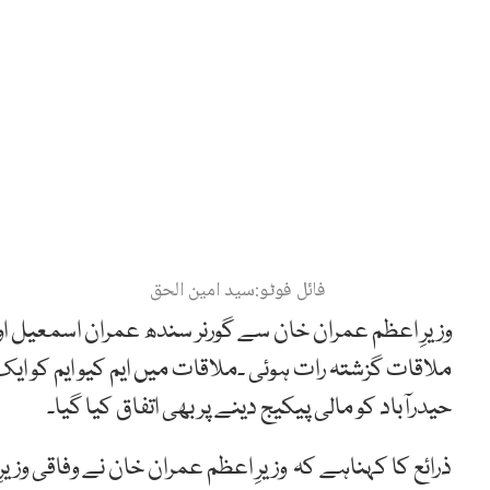
فائل فوٹو:سید امین الحق
وزیرِ اعظم عمران خان سے گورنر سندھ عمران اسمعیل اور 
ملاقات گزشتہ رات ہوئی ۔ملاقات میں ایم کیو ایم کو ایک 
حیدرآباد کو مالی پیکیج دینے پر بھی اتفاق کیا گیا۔
ذرائع کا کہناہے کہ وزیرِ اعظم عمران خان نے وفاقی وزیر