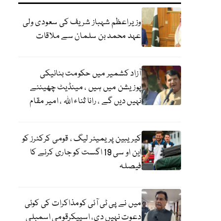
وزیراعظم شہباز شریف کی سعودی ولی
عہد محمد بن سلمان سے ملاقات
آزاد کشمیر میں حکومت بنانیکی
پوزیشن میں ہیں ، مینڈیٹ چھیننے
نہیں دیں گے ، رانا ثناء اللہ ، امیر مقام
کیریبین پریمیئر لیگ ، قومی کرکٹرز کو
این او سی 19 اگست کو جاری کرنے کا
فیصلہ
میں نے پی ٹی آئی کومذاکرات کی کوئی
دعوت نہیں دی، اسپیکرقومی اسمبلی