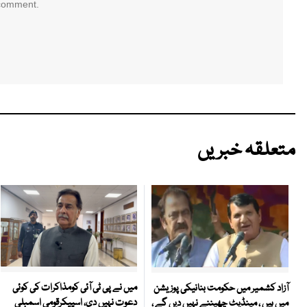
 comment.
متعلقہ خبریں
میں نے پی ٹی آئی کومذاکرات کی کوئی
آزاد کشمیر میں حکومت بنانیکی پوزیشن
دعوت نہیں دی، اسپیکرقومی اسمبلی
میں ہیں ، مینڈیٹ چھیننے نہیں دیں گے ،