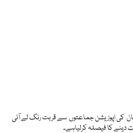
کستان کی اپوزیشن جماعتوں سے قربت رنگ لے آئی
رت دینے کا فیصلہ کرلیاہے۔