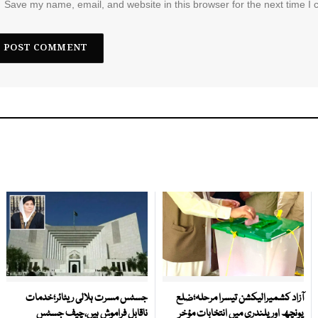
Save my name, email, and website in this browser for the next time I
آزاد کشمیرالیکشن تیسرا مرحلہ؛ضلع
جسٹس مسرت ہلالی ریٹائر؛خدمات
پونچھ اور پلندری میں انتخابات مؤخر
ناقابل فراموش ہیں،چیف جسٹس