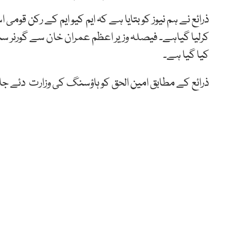
ذرائع نے ہم نیوز کو بتایا ہے کہ ایم کیو ایم کے رکن قو
کرلیا گیاہے۔ فیصلہ وزیر اعظم عمران خان سے گورنر سندھ
کیا گیا ہے۔
ذرائع کے مطابق امین الحق کو ہاؤسنگ کی وزارت دئے جا