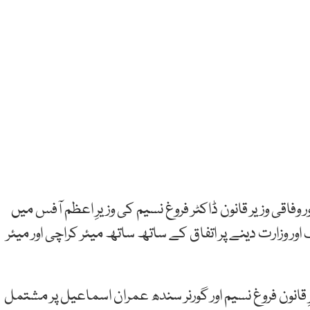
وفاقی وزیر قانون ڈاکٹر فروغ نسیم کی وزیرِ اعظم آفس میں
اور وزارت دینے پر اتفاق کے ساتھ ساتھ میئر کراچی اور میئر
ِ قانون فروغ نسیم اور گورنر سندھ عمران اسماعیل پر مشتمل