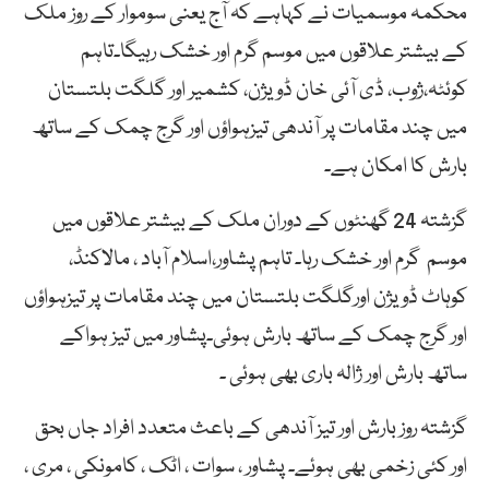
محکمہ موسمیات نے کہاہے کہ آج یعنی سوموار کے روز ملک
کے بیشتر علاقوں میں موسم گرم اور خشک رہیگا۔تاہم
کوئٹہ،ژوب، ڈی آئی خان ڈویژن، کشمیر اور گلگت بلتستان
میں چند مقامات پر آندھی تیزہواؤں اور گرج چمک کے ساتھ
بارش کا امکان ہے۔
گزشتہ 24 گھنٹوں کے دوران ملک کے بیشتر علاقوں میں
موسم گرم اور خشک رہا۔ تاہم پشاور،اسلام آباد ، مالاکنڈ،
کوہاٹ ڈویژن اورگلگت بلتستان میں چند مقامات پر تیزہواؤں
اور گرج چمک کے ساتھ بارش ہوئی۔پشاور میں تیز ہواکے
ساتھ بارش اور ژالہ باری بھی ہوئی ۔
گزشتہ روز بارش اور تیز آندھی کے باعث متعدد افراد جاں بحق
اور کئی زخمی بھی ہوئے۔ پشاور ، سوات ، اٹک ، کامونکی ، مری ،