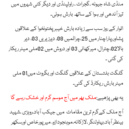
منڈی شاہ جیونہ ،گجرات ، راولپنڈی اور دیگر کئی شہروں میں
تیز آندھی اور ہوا کے ساتھ بارش ہوئی۔
اتوار کے روز سب سے زیادہ بارش خیبرپختونخوا کے علاقوں
پشاور،پاراچنار میں 25،چراٹمیں 08، دیرزیریں 03، دیر
بالا02،چترال، میرکھانی 03 اور دروش میں 02ملی میٹر ریکار
کی گئی ۔
گلگت بلتستان کے علاقوں گلگت اور بگروٹ میں01 ملی
میٹر بارش ریکارڈ کی گئی۔
یہ بھی پڑھیے:
ملک بھر میں آج موسم گرم اور خشک رہے گا
آج ملک کےگرم ترین مقامات میں جیکب آباد،روہڑی ،شہید
بینظر آباد،بہاولنگر ،لاڑکانہ،موہنجوداڑو، میر پورخاص اورسکھر