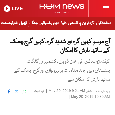
LIVE
8 Aug, 2026
صفحۂ اول
تازہ ترین
پاکستان
دنیا
ایران-اسرائیل جنگ
کھیل
انٹرٹینمنٹ
آج موسم کہیں گرم اور شدید گرم، کہیں گرج چمک
کے ساتھ بارش کا امکان
کوئٹہ،ژوب، ڈی آئی خان ڈویژن، کشمیر اور گلگت
بلتستان میں چند مقامات پر تیزہواؤں اور گرج چمک کے
ساتھ بارش کا امکان ہے
|
شائع
|
اپ ڈیٹ
May 20, 2019 9:21 AM
ویب ڈیسک
|
May 20, 2019 10:30 AM