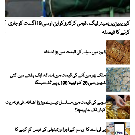
کیریبین پریمیئر لیگ ، قومی کرکٹرز کو این او سی 19 اگست کو جاری
آز
کرنے کا فیصلہ
چھی
4 روز میں سونے کی قیمت میں بڑا اضافہ
ملک بھر میں آٹے کی قیمت میں اضافہ، ایک ہفتے میں کئی
شہروں میں 20 کلو تھیلا 100 روپے تک مہنگا
سونے کی قیمت میں مسلسل تیسرے روز بڑا اضافہ ، فی تولہ ریٹ
کہاں تک جا پہنچا؟
پی ٹی اے کا ای سم کے اجرا اور تبدیلی کی فیس کم کرنے کا