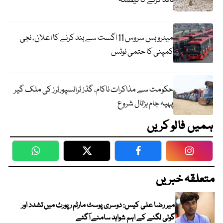
نافذ کرنے کا فیصلہ
میٹرو بس سروس 11 اگست سے بند کرنے کا اعلان، نجی
کمپنی کا حتمی نوٹس
حکومت سے مذاکرات ناکام، گڈز ٹرانسپورٹرز کی ملک گیر
پہیہ جام ہڑتال شروع
ہمیں فالو کریں
WhatsApp
Twitter
Facebook
Faceboo
متعلقہ خبریں
میر رضا علی کیس: دوسری پوسٹ مارٹم رپورٹ میں تشدد اور
گولی لگنے کے اہم شواہد سامنے آگئے