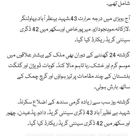
شامل تھے۔
آج روہڑی میں درجہ حرارت 43،شہید بینظر آباد،بہاولنگر
،لاڑکانہ،موہنجوداڑو، میر پورخاص اورسکھر میں 42 ڈگری
سینٹی گریڈ ریکارڈ کیا گیا۔
گزشتہ 24 گھنٹے کے دوران بھی ملک کے بیشتر علاقوں میں
موسم گرم اور خشک رہا تاہم مالا کنڈ، کوہاٹ ڈویژن اور گلگت
بلتستان کے چند مقامات پر تیز ہواؤں اور گرچ چمک کے
ساتھ بارش ہوئی۔
گزشتہ روز سب سے زیادہ گرمی سندھ کے اضلاع سکرنڈ،
شہید بے نظیر آباد 43 ڈگری سینٹی گریڈ، دادو، پڈعیدن، چھور
اور سکھر میں 42 ڈگری سینٹی گریڈ ریکارڈ کیا گیا۔