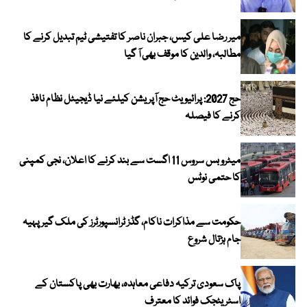
میر رضا علی کیس، جبران ناصر کا تفتیشی ٹیم تبدیل کرنے کا
مطالبہ، والدین کا موقف بھی آ گیا
حج 2027: پرائیویٹ حج آپریشن کیلئے نیا ڈیجیٹل نظام نافذ
کرنے کا فیصلہ
میٹرو بس سروس 11 اگست سے بند کرنے کا اعلان، نجی کمپنی
کا حتمی نوٹس
حکومت سے مذاکرات ناکام، گڈز ٹرانسپورٹرز کی ملک گیر پہیہ
جام ہڑتال شروع
پاک سعودی ترکیہ دفاعی معاہدہ، بھارت بھی پاکستان کے
اسٹریٹجک فوائد کا معترف