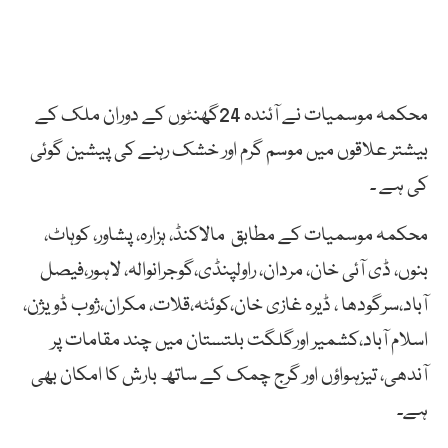
محکمہ موسمیات نے آئندہ 24گھنٹوں کے دوران ملک کے
بیشتر علاقوں میں موسم گرم اور خشک رہنے کی پیشین گوئی
کی ہے ۔
محکمہ موسمیات کے مطابق مالاکنڈ، ہزارہ، پشاور، کوہاٹ،
بنوں، ڈی آئی خان، مردان، راولپنڈی،گوجرانوالہ، لاہور،فیصل
آباد،سرگودھا ، ڈیرہ غازی خان،کوئٹہ،قلات، مکران،ژوب ڈویژن،
اسلام آباد،کشمیر اورگلگت بلتستان میں چند مقامات پر
آندھی، تیزہواؤں اور گرج چمک کے ساتھ بارش کا امکان بھی
ہے۔