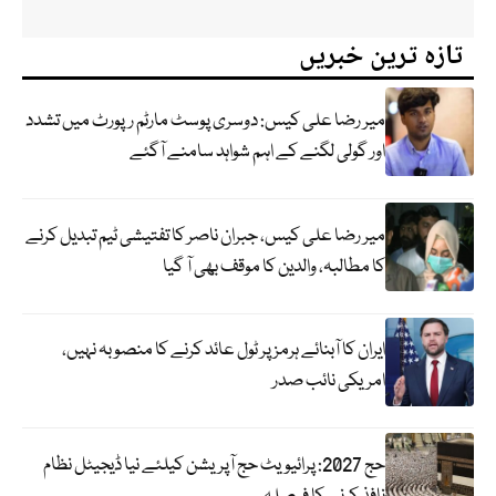
تازہ ترین خبریں
میر رضا علی کیس: دوسری پوسٹ مارٹم رپورٹ میں تشدد
اور گولی لگنے کے اہم شواہد سامنے آگئے
میر رضا علی کیس، جبران ناصر کا تفتیشی ٹیم تبدیل کرنے
کا مطالبہ، والدین کا موقف بھی آ گیا
ایران کا آبنائے ہرمز پر ٹول عائد کرنے کا منصوبہ نہیں،
امریکی نائب صدر
حج 2027: پرائیویٹ حج آپریشن کیلئے نیا ڈیجیٹل نظام