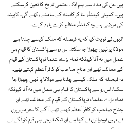
ہیں جن کی مدد سے ہم ایک حتمی تاریخ کا تعین کر سکتے
ہیں۔ کمیٹی کیلنڈر بنا کر کابینہ کے سامنے رکھے گی۔ کابینہ
کی مرضی ہے وہ کیلنڈر منظور کرے یا رد کرے۔
انہوں نے ٹویٹ کیا کہ یہ فیصلہ کہ ملک کیسے چلنا ہے
مولانا پر نہیں چھوڑا جا سکتا، اس رو سے پاکستان کا قیام ہی
عمل میں نہ آتا کیونکہ تمام بڑے علما تو پاکستان کے قیام
کے مخالف تھے اور جناح صاحب کو کافر آعظم کہتے تھے۔
یہ فیصلہ کہ ملک کیسے چلنا ہے مولانا پر نہیں چھوڑا جا
سکتا، اس رو سے پاکستان کا قیام ہی عمل میں نہ آتا کیونکہ
تمام بڑے علماء تو پاکستان کے قیام کے مخالف تھے اور
جناح صاحب کو کافر آعظم کہتے تھے، آگے کا سفر مولویوں
نے نہیں نوجوانوں نے کرنا ہے اور ٹیکنالوجی ہی قوم کو آگے لے