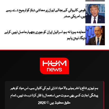
فوجی کارروائی کے بجائے تہران پر معاشی دباؤ کو ترجیح دے رہے
ہیں، امریکی صدر
معاہدہ ہو یا نہ ہو، اسرائیل ایران کو جوہری ہتھیارحاصل نہیں کرنے
دیگا، نیتن یاہو
ہم نیوز پر شائع یا نشر ہونے والا مواد ادارتی ٹیم کی کاوش ہے۔ اس مواد کو بغیر
پیشگی اجازت کسی بھی صورت میں استعمال یا نقل کرنا درست نہیں۔ تمام
حقوق محفوظ ہیں © 2026