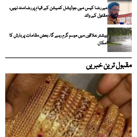
میر رضا کیس میں جوڈیشل کمیشن کے قیام پر رضامند نہیں،
مقتول کے والد
بیشتر علاقوں میں موسم گرم رہے گا ، بعض مقامات پر بارش کا
امکان
مقبول ترین خبریں