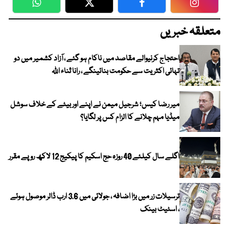
WhatsApp
Twitter
Facebook
Faceboo
متعلقہ خبریں
احتجاج کرنیوالے مقاصد میں ناکام ہو گئے ، آزاد کشمیر میں دو
تہائی اکثریت سے حکومت بنائینگے ، رانا ثناء اللہ
میر رضا کیس؛ شرجیل میمن نے اپنے اور بیٹے کے خلاف سوشل
میڈیا مہم چلانے کا الزام کس پر لگایا؟
اگلے سال کیلئے 40 روزہ حج اسکیم کا پیکیج 12 لاکھ روپے مقرر
ترسیلات زر میں بڑا اضافہ ، جولائی میں 3.6 ارب ڈالر موصول ہوئے
، اسٹیٹ بینک