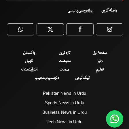
رابطہ کریں
پرائیویسی پالیسی
WhatsApp
Twitter
Facebook
Faceboo
صفحۂ اول
تازہ ترین
پاکستان
دنیا
معیشت
کھیل
تعلیم
صحت
انٹرٹینمنٹ
ٹیکنالوجی
دلچسپ و عجیب
Pakistan News in Urdu
Sports News in Urdu
Business News in Urdu
Tech News in Urdu