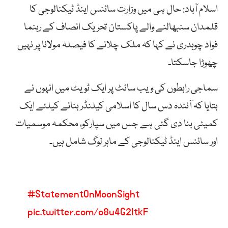
اسلام آباد: حال ہی میں وزارت سائنس اینڈ ٹیکنالوجی کا
قلمدان سنبھالنے والے پاکستان تحریک انصاف کے رہنما
فواد چوہدری نے کہا کہ ملک چلانے کا فیصلہ مولانا پر نہیں
چھوڑا جاسکتا۔
سماجی رابطوں کی ویب سائٹ پر ایک ٹویٹ میں انہوں نے
بتایا کہ آئندہ دس سال کا اسلامی کیلنڈر بنانے کیلئے ایک
کمیٹی بنا دی گئی ہے جس میں سپارکو، محکمہ موسمیات
اور سائنس اینڈ ٹیکنالوجی کے ماہر لوگ شامل ہیں۔
#StatementOnMoonSight
pic.twitter.com/o8u4G2ItkF