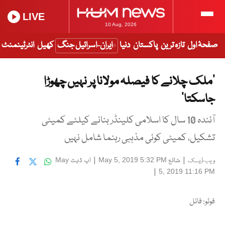
LIVE
10 Aug, 2026
صفحۂ اول
تازہ ترین
پاکستان
دنیا
ایران-اسرائیل جنگ
کھیل
انٹرٹینمنٹ
‘ملک چلانے کا فیصلہ مولانا پر نہیں چھوڑا
جاسکتا‘
آئندہ 10 سال کا اسلامی کلینڈر بنانے کیلئے کمیٹی
تشکیل، کمیٹی کوئی مذہبی رہنما شامل نہیں
|
شائع
|
اپ ڈیٹ
May
May 5, 2019 5:32 PM
ویب ڈیسک
|
5, 2019 11:16 PM
فوٹو: فائل