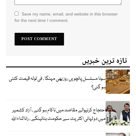
Save my name, email, and website in this browser
for the next time I comment.
تازہ ترین خبریں
سونا مسلسل پانچویں روز بھی مہنگا ، فی تولہ قیمت کتنی
ہو گئی؟
احتجاج کرنیوالے مقاصد میں ناکام ہو گئے ، آزاد کشمیر
میں دو تہائی اکثریت سے حکومت بنائینگے ، رانا ثناء اللہ