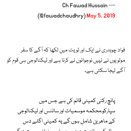
— Ch Fawad Hussain
(@fawadchaudhry)
May 5, 2019
فواد چوہدری نے ایک اور ٹویٹ میں لکھا کہ آگے کا سفر
مولویوں نے نہیں نوجوانوں نے کرنا ہے اور ٹیکنالوجی ہی قوم کو
آگے لیجا سکتی ہے۔
پانچ رکنی کمیٹی قائم کی ہے جس میں
سپارکو،محکمہ موسمیات اور سائنس اور ٹیکنالوجی
کے ماھرین شامل ہوں گے یہ کمیٹی اگلے دس