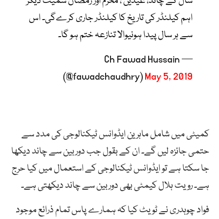
سال کے چاند، عیدین ، محرم اور رمضان سمیت دیگر
اہم کیلنڈر کی تاریخ کا کیلنڈر جاری کرےگی۔ اس
سے ہر سال پیدا ہونیوالا تنازعہ ختم ہو گا۔
— Ch Fawad Hussain
(@fawadchaudhry)
May 5, 2019
کمیٹی میں شامل ماہرین ایڈوانس ٹیکنالوجی کی مدد سے
حتمی جائزہ لیں گے۔ ان کے بقول جب دوربین سے چاند دیکھا
جا سکتا ہے تو ایڈوانس ٹیکنالوجی کے استعمال میں کیا حرج
ہے۔ رویت ہلال کیمٹی بھی دوربین سے چاند دیکھتی ہے۔
فواد چوہدری نے ٹویٹ کیا کہ ہمارے پاس تمام ذرائع موجود