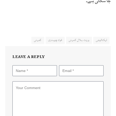
جا سکتی ہے۔
ٹیکنالوجی
رویت ہلال کمیٹی
فواد چوہدری
کمیٹی
LEAVE A REPLY