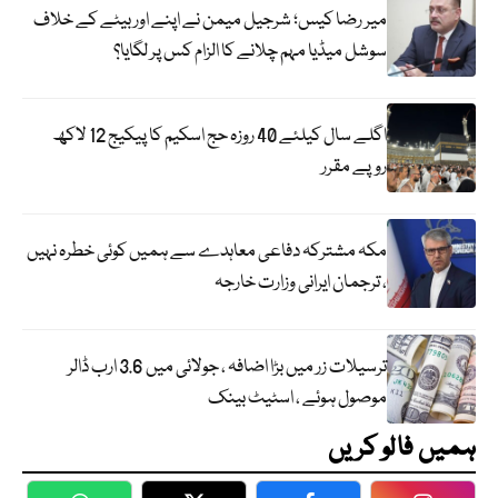
میر رضا کیس؛ شرجیل میمن نے اپنے اور بیٹے کے خلاف
سوشل میڈیا مہم چلانے کا الزام کس پر لگایا؟
اگلے سال کیلئے 40 روزہ حج اسکیم کا پیکیج 12 لاکھ
روپے مقرر
مکہ مشترکہ دفاعی معاہدے سے ہمیں کوئی خطرہ نہیں
، ترجمان ایرانی وزارت خارجہ
ترسیلات زر میں بڑا اضافہ ، جولائی میں 3.6 ارب ڈالر
موصول ہوئے ، اسٹیٹ بینک
ہمیں فالو کریں