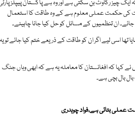
کہ ایک چیز رکاوٹ بن سکتی ہے اور وہ ہے پاکستان پیپلز پارٹی
کومت کی حکمت عملی معلوم ہے کے وہ طاقت کا استعمال
ائے۔ ان تنظمیوں کے مسائل کو حل کیا جانا چاہیئے۔
 تھا اسی لیے اگر ان کو طاقت کے ذریعے ختم کیا جائے تو یہ
 نے کہا کہ افغانستان کا معاملہ یہ ہے کہ ابھی وہاں جنگ
بال بال بچی ہے۔
مت عملی بتائی ہے،فواد چوہدری