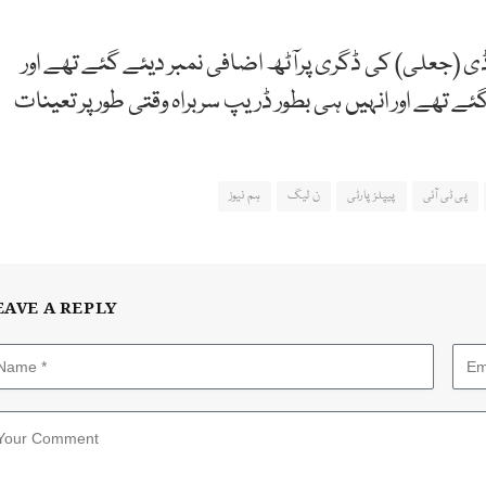
 (جعلی) کی ڈگری پرآٹھ اضافی نمبر دیئے گئے تھے اور
ئے تھے اور انہیں ہی بطور ڈریپ سربراہ وقتی طور پر تعینات
پی ٹی آئی
پیپلز پارٹی
ن لیگ
ہم نیوز
EAVE A REPLY