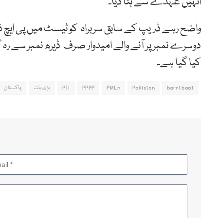
انہیں عہدے سے ہٹا دیا۔
واضح رہے ڈریپ کے سابق سربراہ کو ٹیسٹ میں پی ایچ ڈی
دوسرے نمبر پر آنے والے امیدوار صرف ڈیرھ نمبر سے رہ گ
کیا گیا ہے۔
barri baat
Pakistan
PMLn
PPPP
PTI
بڑی بات
پاکستان