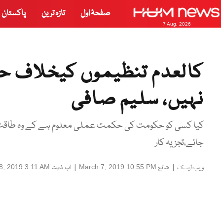
صفحۂ اول
تازہ ترین
پاکستان
7 Aug, 2026
کالعدم تنظیموں کیخلاف 
نہیں، سلیم صافی
کیا کسی کو حکومت کی حکمت عملی معلوم ہے کے وہ طاقت ک
جائے،تجزیہ کار
|
شائع
|
اپ ڈیٹ
8, 2019 3:11 AM
March 7, 2019 10:55 PM
ویب ڈیسک