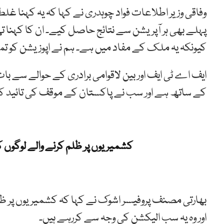
وفاقی وزیر اطلاعات فواد چوہدری نے کہا کہ یہ کہنا غل
پہلے بھی ہر آپریشن سے نتائج حاصل کیے۔ ان کا کہنا ت
کیونکہ یہ ملک کے مفاد میں ہے۔ ہم نے اپوزیشن کو 
ایف اے ٹی ایف اور بین لاقوامی برادری کے حوالے سے با
کے ساتھ ہے اور سب نے پاکستان کے موقف کی تائید 
کشمیریوں پر ظلم کرنے والے لوگوں
بھارتی مصنف پروفیسر اشوک نے کہا کہ کشمیریوں پر ظلم 
اور وہ یہ سب الیکشن کی وجہ سے کررہے ہیں۔