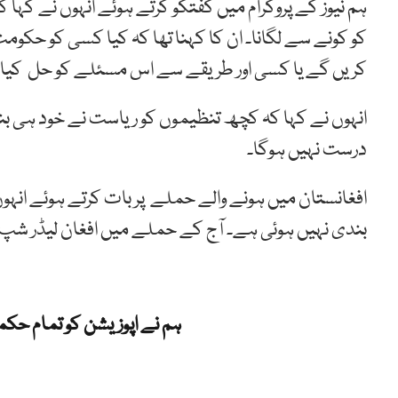
ہم نیوز کے پروگرام میں گفتگو کرتے ہوئے انہوں نے کہا 
کو کونے سے لگانا۔ ان کا کہنا تھا کہ کیا کسی کو ح
کریں گے یا کسی اور طریقے سے اس مسئلے کو حل کیا ج
انہوں نے کہا کہ کچھ تنظیموں کو ریاست نے خود ہی بنایا
درست نہیں ہوگا۔
افغانستان میں ہونے والے حملے پر بات کرتے ہوئے انہوں
بندی نہیں ہوئی ہے۔ آج کے حملے میں افغان لیڈر شپ 
ہم نے اپوزیشن کو تمام حک