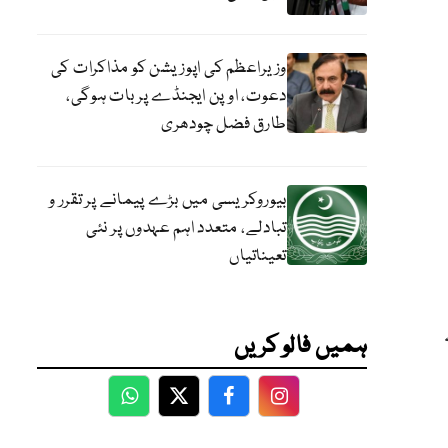
وزیراعظم کی اپوزیشن کو مذاکرات کی
دعوت، اوپن ایجنڈے پر بات ہوگی،
طارق فضل چودھری
بیوروکریسی میں بڑے پیمانے پر تقرر و
تبادلے، متعدد اہم عہدوں پر نئی
تعیناتیاں
ہمیں فالو کریں
WhatsApp
Twitter
Facebook
Facebook