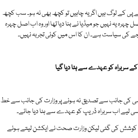
 پی کے لوگ ہیں اگر یہ چاہیں تو کچھ بھی نہ ہو۔ سب کچھ
 چہرہ یہ نہیں جو میڈیا نے بنا دیا تھا اور وہ اب اصل چہرہ
 کی سیاست ہے۔ ان کا اس میں کوئی تجربہ نہیں۔
کے سربراہ کو عہدے سے ہٹا دیا گیا
ی سی کی جانب سے تصدیق نہ ہونے پر وزارت کی جانب سے خط
سی لیے اب سربراہ ڈریپ کو عہدے سے ہٹا دیا جائے۔
ہت کوشش کی گئی لیکن وزارت صحت نے ایکشن لیتے ہوئے