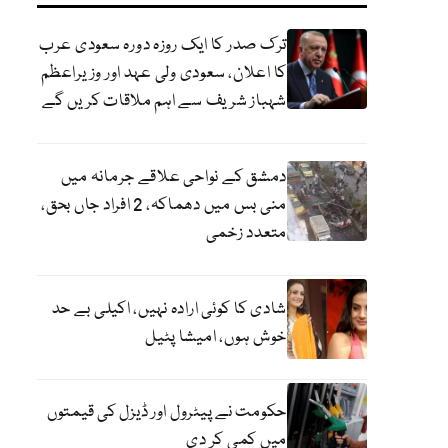
ترک صدر کا ایک روزہ دورہ سعودی عرب
کا اعلان، سعودی ولی عہد اور وزیراعظم
شہباز شریف سے اہم ملاقات کریں گے
دمشق کے نواحی علاقے جرمانہ میں
منی بس میں دھماکہ، 2 افراد جاں بحق،
متعدد زخمی
شادی کا کوئی ارادہ نہیں، اکیلی بے حد
خوش ہوں، امیشا پٹیل
حکومت نے پیٹرول اور ڈیزل کی قیمتوں
میں کمی کر دی