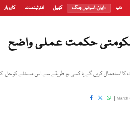
دنیا
ایران-اسرائیل جنگ
کھیل
انٹرٹینمنٹ
کاروبار
حکومتی حکمت عملی واضح
ا استعمال کریں گے یا کسی اور طریقے سے اس مسئلے کو حل کی
|
March 