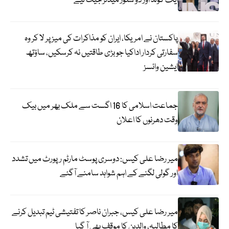
ایک گولڈ اور دو سلور میڈلز جیت لیے
پاکستان نے امریکا، ایران کو مذاکرات کی میز پر لا کر وہ
سفارتی کردار اداکیا جو بڑی طاقتیں نہ کرسکیں، ساؤتھ
ایشین وائسز
جماعت اسلامی کا 16 اگست سے ملک بھر میں بیک
وقت دھرنوں کا اعلان
میر رضا علی کیس: دوسری پوسٹ مارٹم رپورٹ میں تشدد
اور گولی لگنے کے اہم شواہد سامنے آگئے
میر رضا علی کیس، جبران ناصر کا تفتیشی ٹیم تبدیل کرنے
کا مطالبہ، والدین کا موقف بھی آ گیا