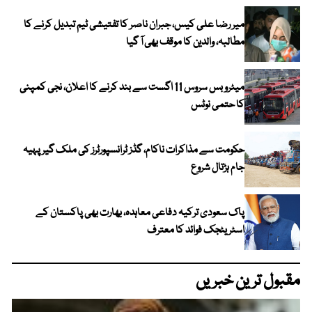
میر رضا علی کیس، جبران ناصر کا تفتیشی ٹیم تبدیل کرنے کا
مطالبہ، والدین کا موقف بھی آ گیا
میٹرو بس سروس 11 اگست سے بند کرنے کا اعلان، نجی کمپنی
کا حتمی نوٹس
حکومت سے مذاکرات ناکام، گڈز ٹرانسپورٹرز کی ملک گیر پہیہ
جام ہڑتال شروع
پاک سعودی ترکیہ دفاعی معاہدہ، بھارت بھی پاکستان کے
اسٹریٹجک فوائد کا معترف
مقبول ترین خبریں