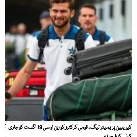
کیریبین پریمیئر لیگ ، قومی کرکٹرز کو این او سی 19 اگست کو جاری
آز
کرنے کا فیصلہ
چھی