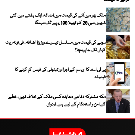
ملک بھر میں آٹے کی قیمت میں اضافہ، ایک ہفتے میں کئی
شہروں میں 20 کلو تھیلا 100 روپے تک مہنگا
سونے کی قیمت میں مسلسل تیسرے روز بڑا اضافہ ، فی تولہ ریٹ
کہاں تک جا پہنچا؟
پی ٹی اے کا ای سم کے اجرا اور تبدیلی کی فیس کم کرنے کا
فیصلہ
مکہ مشترکہ دفاعی معاہدہ کسی ملک کے خلاف نہیں، خطے
کے امن و استحکام کے لیے ہے، اردوان