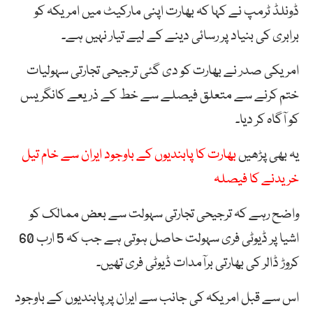
ڈونلڈ ٹرمپ نے کہا کہ بھارت اپنی مارکیٹ میں امریکہ کو
برابری کی بنیاد پر رسائی دینے کے لیے تیار نہیں ہے۔
امریکی صدر نے بھارت کو دی گئی ترجیحی تجارتی سہولیات
ختم کرنے سے متعلق فیصلے سے خط کے ذریعے کانگریس
کو آگاہ کر دیا۔
یہ بھی پڑھیں
بھارت کا پابندیوں کے باوجود ایران سے خام تیل
خریدنے کا فیصلہ
واضح رہے کہ ترجیحی تجارتی سہولت سے بعض ممالک کو
اشیا پر ڈیوٹی فری سہولت حاصل ہوتی ہے جب کہ 5 ارب 60
کروڑ ڈالر کی بھارتی برآمدات ڈیوٹی فری تھیں۔
اس سے قبل امریکہ کی جانب سے ایران پر پابندیوں کے باوجود