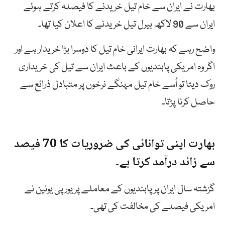
بھارت نے ایران سے خام تیل خریدنے کا فیصلہ کرتے ہوئے
ایران سے 90 لاکھ بیرل تیل خریدنے کا اعلان کیا تھا۔
واضح رہے کہ بھارت ایرانی خام تیل کا دوسرا بڑا خریدار ہے اور
اگر وہ امریکی پابندیوں کے باعث ایران سے تیل کی خریداری
روک دیتا تو اُسے خام تیل مہنگے نرخوں پر متبادل ذرائع سے
حاصل کرنا پڑتا۔
بھارت اپنی توانائی کی ضروریات کا 70 فیصد
سے زائد درآمد کرتا ہے۔
گزشتہ سال
ایران
پر
پابندیوں
کے معاملے پر یورپی یونین نے
امریکی فیصلے کی مخالفت کی تھی۔