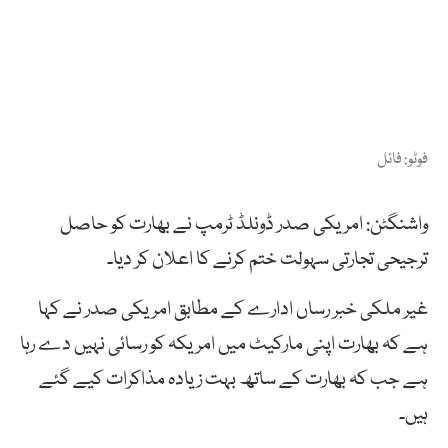
فوٹو: فائل
واشنگٹن: امریکی صدر ڈونلڈ ٹرمپ نے بھارت کو حاصل
ترجیحی تجارتی سہولت ختم کرنے کا اعلان کر دیا۔
غیر ملکی خبر رساں ادارے کے مطابق امریکی صدر نے کہا
ہے کہ بھارت اپنی مارکیٹ میں امریکہ کو رسائی نہیں دے رہا
ہے جب کہ بھارت کے ساتھ بہت زیادہ مذاکرات کیے گئے
ہیں۔