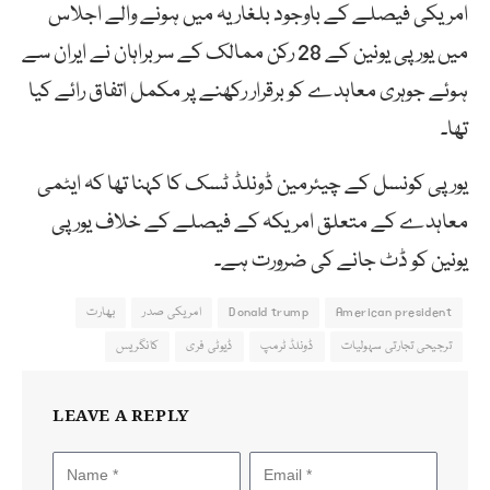
امریکی فیصلے کے باوجود بلغاریہ میں ہونے والے اجلاس
میں یورپی یونین کے 28 رکن ممالک کے سربراہان نے ایران سے
ہوئے جوہری معاہدے کو برقرار رکھنے پر مکمل اتفاق رائے کیا
تھا۔
یورپی کونسل کے چیئرمین ڈونلڈ ٹسک کا کہنا تھا کہ ایٹمی
معاہدے کے متعلق امریکہ کے فیصلے کے خلاف یورپی
یونین کو ڈٹ جانے کی ضرورت ہے۔
American president
Donald trump
امریکی صدر
بھارت
ترجیحی تجارتی سہولیات
ڈونلڈ ٹرمپ
ڈیوٹی فری
کانگریس
LEAVE A REPLY