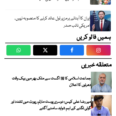
ایران کا آبنائے ہرمز پر ٹول عائد کرنے کا منصوبہ نہیں،
امریکی نائب صدر
ہمیں فالو کریں
WhatsApp
Twitter
Facebook
Faceboo
متعلقہ خبریں
جماعت اسلامی کا 16 اگست سے ملک بھر میں بیک وقت
دھرنوں کا اعلان
میر رضا علی کیس: دوسری پوسٹ مارٹم رپورٹ میں تشدد اور
گولی لگنے کے اہم شواہد سامنے آگئے