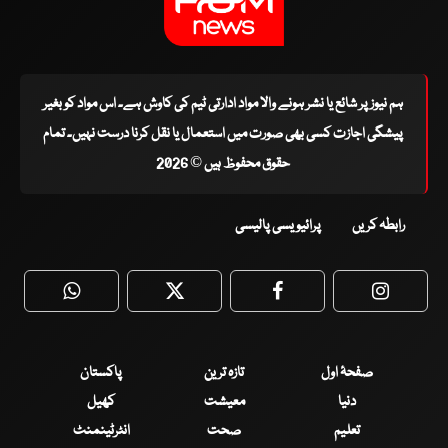
ہم نیوز پر شائع یا نشر ہونے والا مواد ادارتی ٹیم کی کاوش ہے۔ اس مواد کو بغیر
پیشگی اجازت کسی بھی صورت میں استعمال یا نقل کرنا درست نہیں۔ تمام
حقوق محفوظ ہیں © 2026
رابطہ کریں
پرائیویسی پالیسی
WhatsApp
Twitter
Facebook
Faceboo
صفحۂ اول
تازہ ترین
پاکستان
دنیا
معیشت
کھیل
تعلیم
صحت
انٹرٹینمنٹ