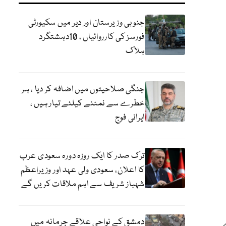
جنوبی وزیرستان اور دیر میں سکیورٹی
فورسز کی کارروائیاں ، 10دہشتگرد
ہلاک
جنگی صلاحیتوں میں اضافہ کر دیا ، ہر
خطرے سے نمٹنے کیلئے تیار ہیں ،
ایرانی فوج
ترک صدر کا ایک روزہ دورہ سعودی عرب
کا اعلان، سعودی ولی عہد اور وزیراعظم
شہباز شریف سے اہم ملاقات کریں گے
دمشق کے نواحی علاقے جرمانہ میں