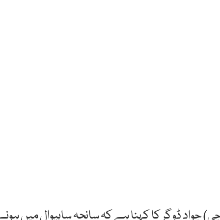
ی) جواد ڈوگر کا کہنا ہے کہ سانحہ ساہیوال میں ہونے