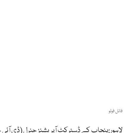
فائل فوٹو
لاہور:پنجاب کے ڈسٹرکٹ آپریشنز جنرل (ڈی آئی ج