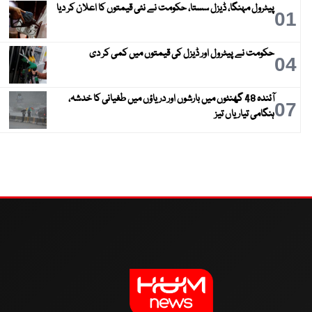
پیٹرول مہنگا، ڈیزل سستا، حکومت نے نئی قیمتوں کا اعلان کر دیا
01
حکومت نے پیٹرول اور ڈیزل کی قیمتوں میں کمی کر دی
04
آئندہ 48 گھنٹوں میں بارشوں اور دریاؤں میں طغیانی کا خدشہ،
07
ہنگامی تیاریاں تیز