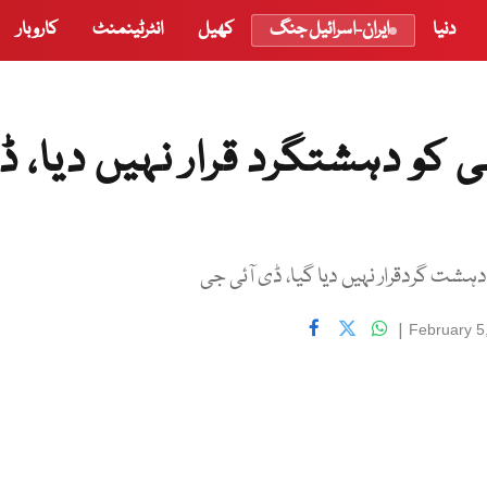
دنیا
ایران-اسرائیل جنگ
کھیل
انٹرٹینمنٹ
کاروبار
کو دہشتگرد قرار نہیں دیا، ڈ
شت گردقرار نہیں دیا گیا، ڈی آئی جی
|
February 5