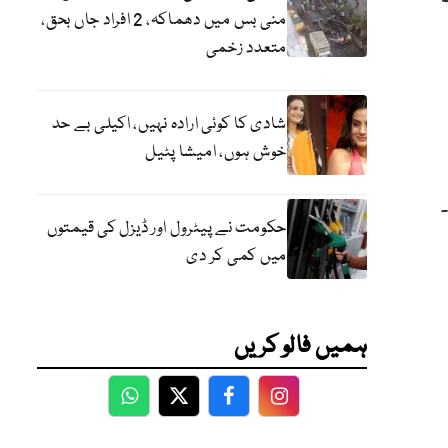
منی بس میں دھماکہ، 2 افراد جاں بحق،
متعدد زخمی
شادی کا کوئی ارادہ نہیں، اکیلی بے حد
خوش ہوں، امیشا پٹیل
حکومت نے پیٹرول اور ڈیزل کی قیمتوں
میں کمی کر دی
ہمیں فالو کریں
WhatsApp
Twitter
Facebook
Facebook