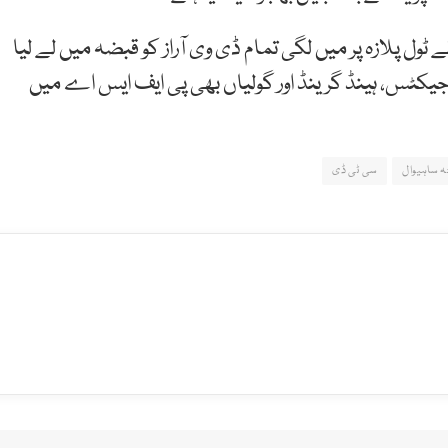
 ٹول پلازہ پر میں لگی تمام ڈی وی آراز کو قبضہ میں لے لیا
یکٹس، ہینڈ گرینڈ اور گولیاں بھی پی ایف ایس اے میں
ہ ساہیوال
سی ٹی ڈی