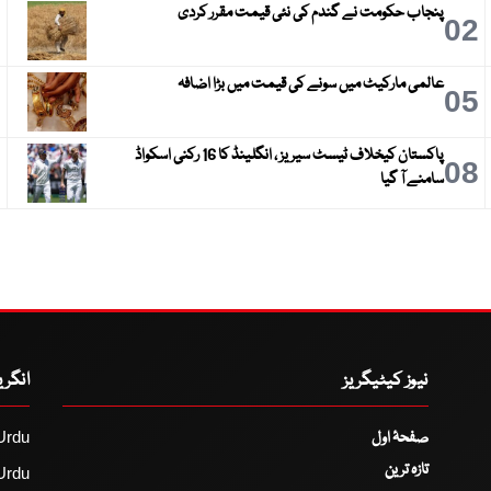
پنجاب حکومت نے گندم کی نئی قیمت مقرر کردی
3
02
عالمی مارکیٹ میں سونے کی قیمت میں بڑا اضافہ
6
05
پاکستان کیخلاف ٹیسٹ سیریز ، انگلینڈ کا 16 رکنی اسکواڈ
9
08
سامنے آ گیا
نیوز کیٹیگریز
انگر
صفحۂ اول
Urdu
تازہ ترین
Urdu