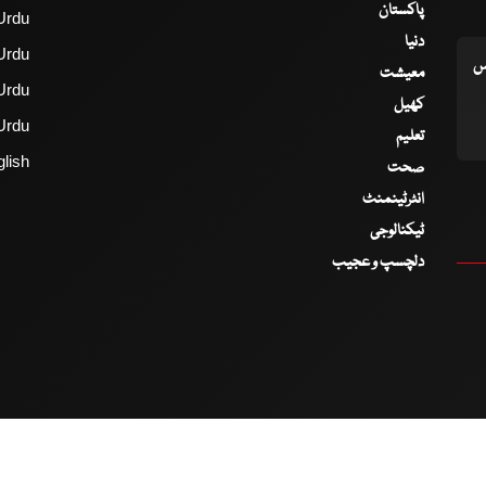
پاکستان
Urdu
دنیا
Urdu
اس
معیشت
Urdu
کھیل
Urdu
تعلیم
lish
صحت
انٹرٹینمنٹ
ٹیکنالوجی
دلچسپ و عجیب
2017 - 2026 © All Copyrights Reserved