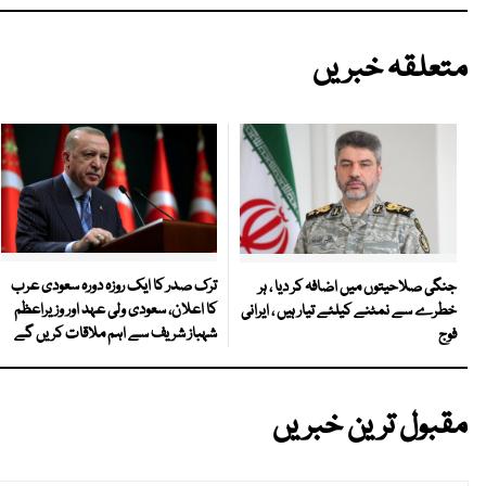
متعلقہ خبریں
ترک صدر کا ایک روزہ دورہ سعودی عرب
جنگی صلاحیتوں میں اضافہ کر دیا ، ہر
کا اعلان، سعودی ولی عہد اور وزیراعظم
خطرے سے نمٹنے کیلئے تیار ہیں ، ایرانی
شہباز شریف سے اہم ملاقات کریں گے
فوج
مقبول ترین خبریں