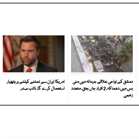
دمشق کے نواحی علاقے جرمانہ میں منی
امریکا ایران سے نمٹنے کیلئے ہر ہتھیار
بس میں دھماکہ، 2 افراد جاں بحق، متعدد
استعمال کرے گا، نائب صدر
زخمی