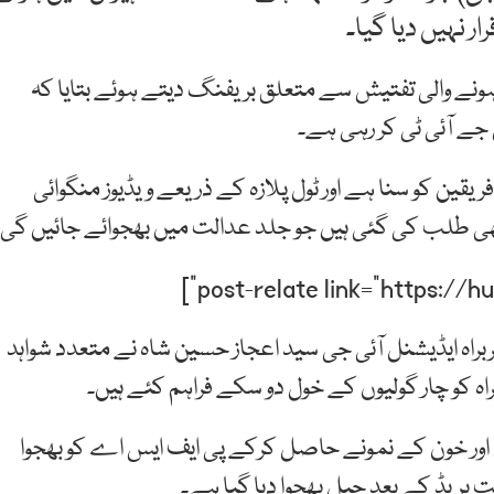
 نہیں دیا گیا۔
 ہونے والی تفتیش سے متعلق بریفنگ دیتے ہوئے بتایا کہ
 جے آئی ٹی کر رہی ہے۔
فریقین کو سنا ہے اور ٹول پلازہ کے ذریعے ویڈیوز منگوائی
ی طلب کی گئی ہیں جو جلد عدالت میں بھجوائے جائیں گی۔
سربراہ ایڈیشنل آئی جی سید اعجاز حسین شاہ نے متعدد شواہد
ہ کو چار گولیوں کے خول دو سکے فراہم کئے ہیں۔
ی اور خون کے نمونے حاصل کرکے پی ایف ایس اے کو بھجوا
 پریڈ کے بعد جیل بھجوا دیا گیا ہے۔