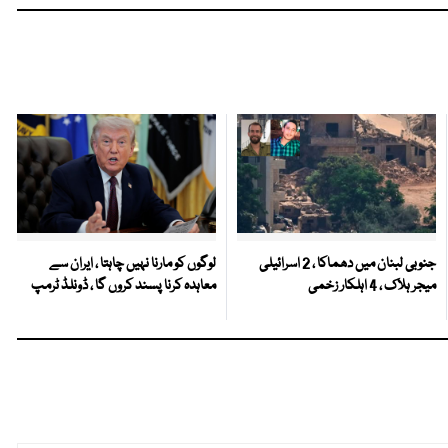
جنوبی لبنان میں دھماکا ، 2 اسرائیلی
لوگوں کو مارنا نہیں چاہتا ، ایران سے
میجر ہلاک ، 4 اہلکار زخمی
معاہدہ کرنا پسند کروں گا ، ڈونلڈ ٹرمپ