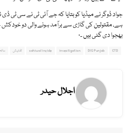
جواد ڈوگر نے میڈیا کو بتایا کہ جے آئی ٹی نے سی ٹی ڈی نے
ہے، مقتولین کی گاڑی سے برآمد ہونے والی دو خودکش ج
بھجوا دی گئی ہیں ۔۰
CTD
DIG Punjab
investigation
sahiwal incide
تفتیش
سانح
اجلال حیدر