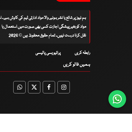
ہم نیوز پر شائع یا نشر ہونے والا مواد ادارتی ٹیم کی کاوش ہے۔ 
مواد کو بغیر پیشگی اجازت کسی بھی صورت میں استعمال یا
نقل کرنا درست نہیں۔ تمام حقوق محفوظ ہیں © 2026
رابطہ کریں
پرائیویسی پالیسی
ہمیں فالو کریں
WhatsApp
Twitter
Facebook
Facebook