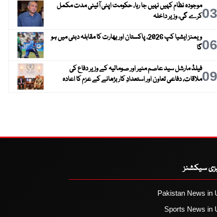
موجودہ نظام کہیں نہیں جا رہا، حکومت اپنی آئینی مدت مکمل
0
کرے گی، وزیر داخلہ
ویمنز ایشیا کپ 2026، پاکستان اور بھارت کا مقابلہ دبئی میں ہو
0
گا
فیلڈ مارشل سید عاصم منیر اور صومالیہ کے وزیر دفاع کی
0
ملاقات، دفاعی تعاون اور استعدادِ کار بڑھانے کے عزم کا اعادہ
یزی سیکشنز
Pakistan News in 
Sports News in 