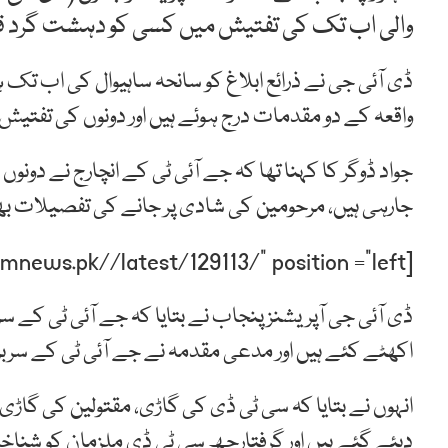
والی اب تک کی تفتیش میں کسی کو دہشت گرد قرار
ڈی آئی جی نے ذرائع ابلاغ کو سانحہ ساہیوال کی اب تک
واقعہ کے دو مقدمات درج ہوئے ہیں اور دونوں کی تفتیش
جواد ڈوگر کا کہنا تھا کہ جے آئی ٹی کے انچارج نے دونوں 
جارہی ہیں، مرحومین کی شادی پر جانے کی تفصیلات بھ
[post-relate link=”https://humnews.pk//latest/129113/” position =”left”]
ڈی آئی جی آپریشنز پنجاب نے بتایا کہ جے آئی ٹی کے 
اکھٹے کئے ہیں اور مدعی مقدمہ نے جے آئی ٹی کے سربرا
انہوں نے بتایا کہ سی ٹی ڈی کی گاڑی، مقتولین کی گاڑ
دیئے گئے ہیں اور گرفتارچھ سی ٹی ڈی ملزمان کو شناخت