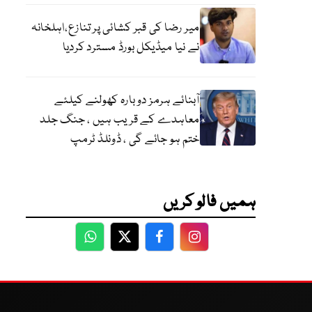
میر رضا کی قبر کشائی پر تنازع،اہلخانہ
نے نیا میڈیکل بورڈ مسترد کردیا
آبنائے ہرمز دوبارہ کھولنے کیلئے
معاہدے کے قریب ہیں ، جنگ جلد
ختم ہو جائے گی ، ڈونلڈ ٹرمپ
ہمیں فالو کریں
WhatsApp
Twitter
Facebook
Facebook