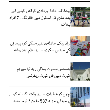
بینکاک ، دادا اور دادی کو قتل کرنے کے
بعد ملزم کی اسکول میں فائرنگ ، 7 افراد
ہلاک
براڈ پیک حادثہ،5غیر ملکی کوہ پیماؤں
کی میتیں سکردو سے اسلام آباد روانہ
جسٹس مسرت ہلالی ریٹائر؛سپریم
کورٹ میں فل کورٹ ریفرنس
بچوں کو خطرات سے بروقت آگاہ نہ کرنے
پر میٹا پر مزید 567 ملین ڈالر جرمانہ