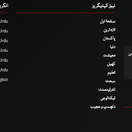
نیوز کیٹیگریز
انگر
صفحۂ اول
Urdu
تازہ ترین
Urdu
پاکستان
Urdu
دنیا
Urdu
اس
معیشت
Urdu
کھیل
Urdu
تعلیم
lish
صحت
انٹرٹینمنٹ
ٹیکنالوجی
دلچسپ و عجیب