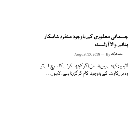
جسمانی معذوری کے باوجود منفرد شاہکار
بنانے والا آرٹسٹ
سعد شوکت
By
August 15, 2018
لاہور: کہتے ہیں انسان اگر کچھ کرنے کا سوچ لے تو
وہ ہر رکاوٹ کے باوجود کام کرگزرتا ہے، لاہور…