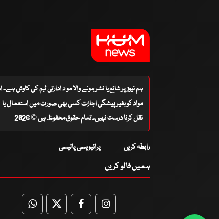
ہم نیوز پر شائع یا نشر ہونے والا مواد ادارتی ٹیم کی کاوش ہے۔ 
مواد کو بغیر پیشگی اجازت کسی بھی صورت میں استعمال یا
نقل کرنا درست نہیں۔ تمام حقوق محفوظ ہیں © 2026
رابطہ کریں
پرائیویسی پالیسی
ہمیں فالو کریں
WhatsApp
Twitter
Facebook
Facebook