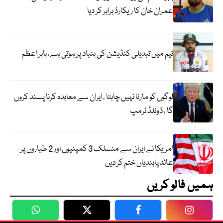
عمران خان کا ریکارڈ برابر کر دیا
ٹیم میں تبدیلی کنڈیشن کی بنیاد پر ہوتی ہے، بابر اعظم
لوگوں کو مارنا نہیں چاہتا ، ایران سے معاہدہ کرنا پسند کروں
گا ، ڈونلڈ ٹرمپ
امریکا نے ایران سے منسلک 3 کمپنیوں اور 2 طیاروں پر
عائد پابندیاں ختم کر دیں
ہمیں فالو کریں
WhatsApp
Twitter
Facebook
Faceboo