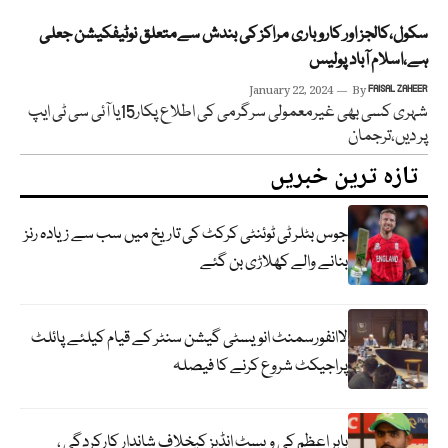
سکول،کالجز اور کاروباری مراکز کی بندش سےمتعلق نوٹیفکیشن جعلی
ہے،اسلام آباد پولیس
January 22, 2024
By
FAISAL ZAHEER
شہری کسی بھی غیرمعمولی سرگرمی کی اطلاع پکار15یا آئی سی ٹی ایپ
پر دیں،ترجمان
تازہ ترین خبریں
جوس بٹلر ٹی ٹوئنٹی کرکٹ کی تاریخ میں سب سے زیادہ رنز
بنانے والے کھلاڑی بن گئے
لاانفورسمنٹ انویسٹی گیشن سنٹر کے قیام کیلئے پائلٹ
پراجیکٹ شروع کرنے کا فیصلہ
بابر اعظم کی ویسٹ انڈیز کیخلاف شاندار کارکردگی ،