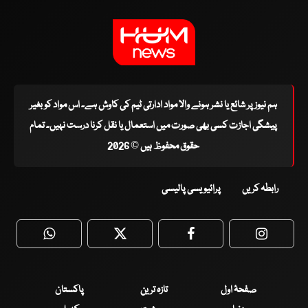
ہم نیوز پر شائع یا نشر ہونے والا مواد ادارتی ٹیم کی کاوش ہے۔ اس مواد کو بغیر
پیشگی اجازت کسی بھی صورت میں استعمال یا نقل کرنا درست نہیں۔ تمام
حقوق محفوظ ہیں © 2026
رابطہ کریں
پرائیویسی پالیسی
WhatsApp
Twitter
Facebook
Faceboo
صفحۂ اول
تازہ ترین
پاکستان