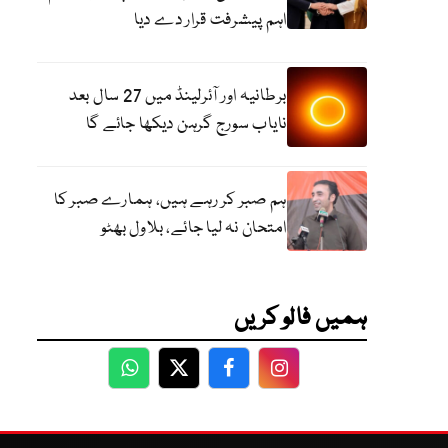
اہم پیشرفت قرار دے دیا
برطانیہ اور آئرلینڈ میں 27 سال بعد
نایاب سورج گرہن دیکھا جائے گا
ہم صبر کر رہے ہیں، ہمارے صبر کا
امتحان نہ لیا جائے، بلاول بھٹو
ہمیں فالو کریں
WhatsApp
Twitter
Facebook
Facebook