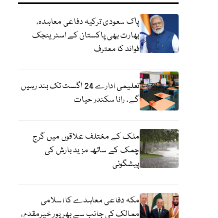
پاک سعودی ترکیہ دفاعی معاہدہ،
بھارت بھی پاکستان کے اسٹریٹجک
فوائد کا معترف
تعلیمی ادارے 24 اگست تک بند رہیں
گے، رانا سکندر حیات
ملک کے مختلف علاقوں میں گرج
چمک کے ساتھ مزید بارش کی
پیشگوئی
مکہ دفاعی معاہدے کا اسلامی
ممالک کی جانب سے بھرپور خیرمقدم،