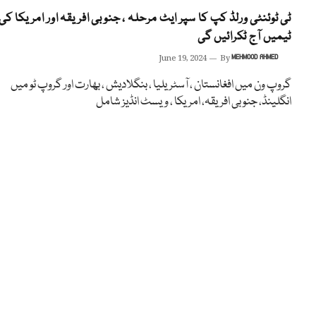
ٹی ٹوئنٹی ورلڈ کپ کا سپر ایٹ مرحلہ ، جنوبی افریقہ اور امریکا کی
ٹیمیں آج ٹکرائیں گی
June 19, 2024
By
MEHMOOD AHMED
گروپ ون میں افغانستان ، آسٹریلیا ، بنگلادیش ، بھارت اور گروپ ٹو میں
انگلینڈ، جنوبی افریقہ، امریکا ، ویسٹ انڈیز شامل