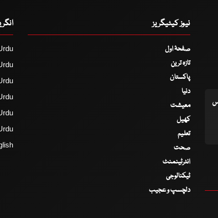
نیوز کیٹیگریز
انگر
صفحۂ اول
Urdu
تازہ ترین
Urdu
پاکستان
Urdu
دنیا
Urdu
اس
معیشت
Urdu
کھیل
Urdu
تعلیم
lish
صحت
انٹرٹینمنٹ
ٹیکنالوجی
دلچسپ و عجیب