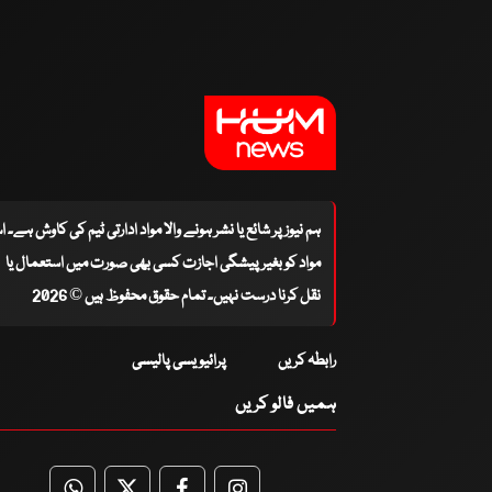
ہم نیوز پر شائع یا نشر ہونے والا مواد ادارتی ٹیم کی کاوش ہے۔ 
مواد کو بغیر پیشگی اجازت کسی بھی صورت میں استعمال یا
نقل کرنا درست نہیں۔ تمام حقوق محفوظ ہیں © 2026
رابطہ کریں
پرائیویسی پالیسی
ہمیں فالو کریں