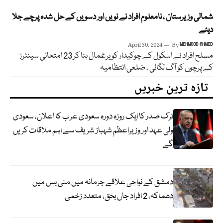
شمالی وزیرستان ، نامعلوم افراد نے نویں اور دسویں کے حل شدہ پرچے جلا
دیئے
April 30, 2024
By
MEHMOOD AHMED
مسلح افراد نے اسکول کے چوکیدار کو یرغمال بنا کر 23 امتحانی سینٹرز
کے پرچوں کو آگ لگائی ، ضلعی انتظامیہ
تازہ ترین خبریں
ترک صدر کا ایک روزہ دورہ سعودی عرب کا اعلان، سعودی
ولی عہد اور وزیراعظم شہباز شریف سے اہم ملاقات کریں
گے
دمشق کے نواحی علاقے جرمانہ میں منی بس میں
دھماکہ، 2 افراد جاں بحق، متعدد زخمی