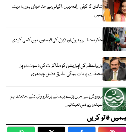
شادی کا کوئی ارادہ نہیں، اکیلی بے حد خوش ہوں، امیشا
پٹیل
حکومت نے پیٹرول اور ڈیزل کی قیمتوں میں کمی کر دی
وزیراعظم کی اپوزیشن کو مذاکرات کی دعوت، اوپن
ایجنڈے پر بات ہوگی، طارق فضل چودھری
بیوروکریسی میں بڑے پیمانے پر تقرر و تبادلے، متعدد اہم
عہدوں پر نئی تعیناتیاں
ہمیں فالو کریں