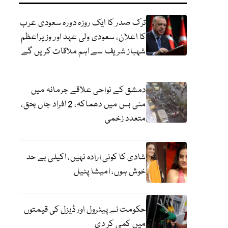
ترک صدر کا ایک روزہ دورہ سعودی عرب
کا اعلان، سعودی ولی عہد اور وزیراعظم
شہباز شریف سے اہم ملاقات کریں گے
دمشق کے نواحی علاقے جرمانہ میں
منی بس میں دھماکہ، 2 افراد جاں بحق،
متعدد زخمی
شادی کا کوئی ارادہ نہیں، اکیلی بے حد
خوش ہوں، امیشا پٹیل
حکومت نے پیٹرول اور ڈیزل کی قیمتوں
میں کمی کر دی