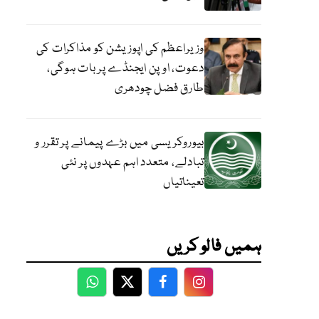
وزیراعظم کی اپوزیشن کو مذاکرات کی
دعوت، اوپن ایجنڈے پر بات ہوگی،
طارق فضل چودھری
بیوروکریسی میں بڑے پیمانے پر تقرر و
تبادلے، متعدد اہم عہدوں پر نئی
تعیناتیاں
ہمیں فالو کریں
WhatsApp
Twitter
Facebook
Facebook