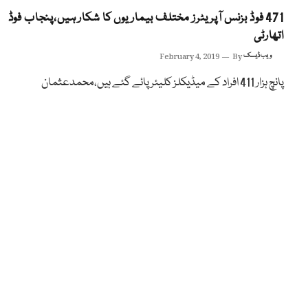
471 فوڈ بزنس آپریٹرز مختلف بیماریوں کا شکار ہیں،پنجاب فوڈ
اتھارٹی
ویب ڈیسک
By
February 4, 2019
پانچ ہزار 411 افراد کے میڈیکلز کلیئر پائے گئے ہیں،محمدعثمان