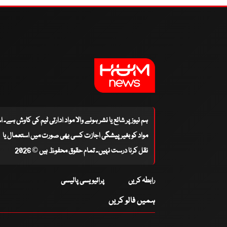
ہم نیوز پر شائع یا نشر ہونے والا مواد ادارتی ٹیم کی کاوش ہے۔ 
مواد کو بغیر پیشگی اجازت کسی بھی صورت میں استعمال یا
نقل کرنا درست نہیں۔ تمام حقوق محفوظ ہیں © 2026
رابطہ کریں
پرائیویسی پالیسی
ہمیں فالو کریں