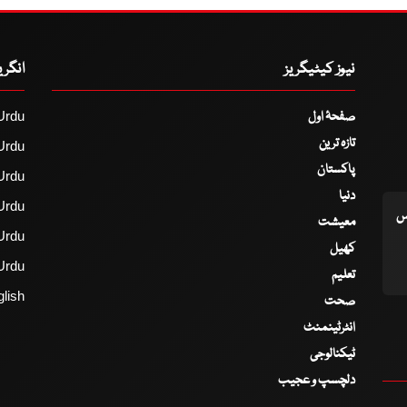
نیوز کیٹیگریز
انگر
صفحۂ اول
Urdu
تازہ ترین
Urdu
پاکستان
Urdu
دنیا
Urdu
اس
معیشت
Urdu
کھیل
Urdu
تعلیم
lish
صحت
انٹرٹینمنٹ
ٹیکنالوجی
دلچسپ و عجیب