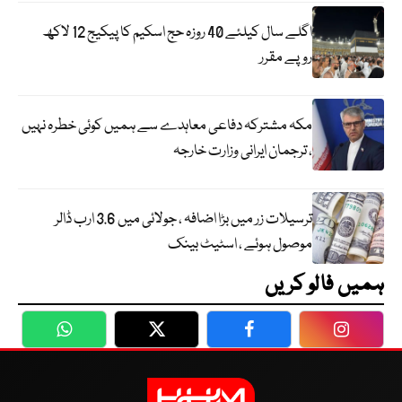
اگلے سال کیلئے 40 روزہ حج اسکیم کا پیکیج 12 لاکھ
روپے مقرر
مکہ مشترکہ دفاعی معاہدے سے ہمیں کوئی خطرہ نہیں
، ترجمان ایرانی وزارت خارجہ
ترسیلات زر میں بڑا اضافہ ، جولائی میں 3.6 ارب ڈالر
موصول ہوئے ، اسٹیٹ بینک
ہمیں فالو کریں
WhatsApp
Twitter
Facebook
Faceboo