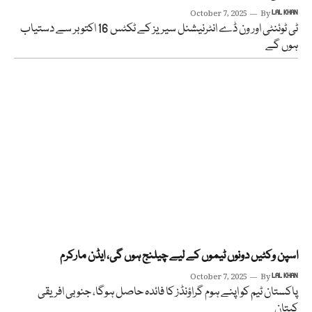
October 7, 2025
By
LAL KHAN
ٹی ٹوئنٹی اور ون ڈے انٹرنیشنل سیریز کے ٹکٹس 16 اکتوبر سے دستیاب
ہوں گے
اسپن وکٹیں دونوں ٹیموں کے لیے چیلنج ہوں گی، ایڈن مارکرم
October 7, 2025
By
LAL KHAN
پاکستان ٹیم کو اپنے ہوم گراؤنڈز کا فائدہ حاصل ہوگا، جنوبی افریقی
کپتان