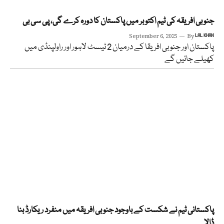
جنوبی افریقہ کی ٹیم اکتوبر میں پاکستان کا دورہ کرے گی، پی سی بی
September 6, 2025
By
LAL KHAN
پاکستان اور جنوبی افریقا کے درمیان 2 ٹیسٹ لاہور اور راولپنڈی میں
کھیلے جائیں گے
پاکستانی ٹیم نے شکست کے باوجود جنوبی افریقہ میں منفرد ریکارڈ بنا
ڈالا