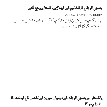
جنوبی افریقی کرکٹ ٹیم کے کھلاڑی پاکستان پہنچ گئے
October 8, 2025
By
LAL KHAN
پہلے گروپ میں کپتان ایڈن مارکرم، کاگیسو رباڈا، مارکس جینسن
سمیت دیگر کھلاڑی شامل ہیں
پاکستان اور جنوبی افریقہ کے درمیان سیریز کے ٹکٹس کی فروخت کا
آغاز آج ہو گا