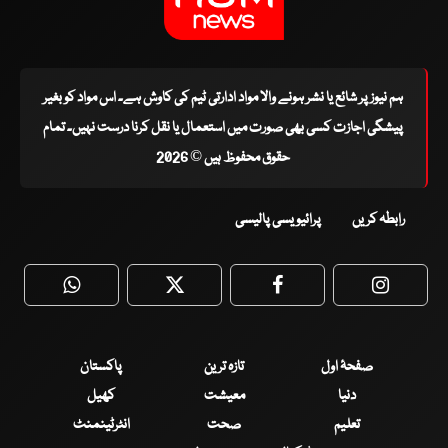
ہم نیوز پر شائع یا نشر ہونے والا مواد ادارتی ٹیم کی کاوش ہے۔ اس مواد کو بغیر
پیشگی اجازت کسی بھی صورت میں استعمال یا نقل کرنا درست نہیں۔ تمام
حقوق محفوظ ہیں © 2026
رابطہ کریں
پرائیویسی پالیسی
WhatsApp
Twitter
Facebook
Faceboo
صفحۂ اول
تازہ ترین
پاکستان
دنیا
معیشت
کھیل
تعلیم
صحت
انٹرٹینمنٹ