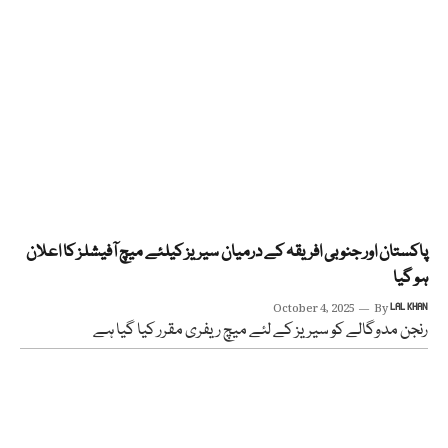
پاکستان اور جنوبی افریقہ کے درمیان سیریز کیلئے میچ آفیشلز کا اعلان
ہو گیا
October 4, 2025
By
LAL KHAN
رنجن مدوگالے کو سیریز کے لئے میچ ریفری مقرر کیا گیا ہے