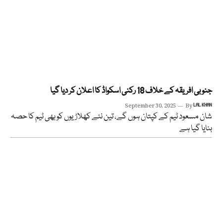
جنوبی افریقہ کے خلاف 18 رکنی اسکواڈ کا اعلان کر دیا گیا
September 30, 2025
By
LAL KHAN
شان مسعود ٹیم کے کپتان ہوں گے، تین نئے کھلاڑیوں کو بھی ٹیم کا حصہ
بنایا گیا ہے