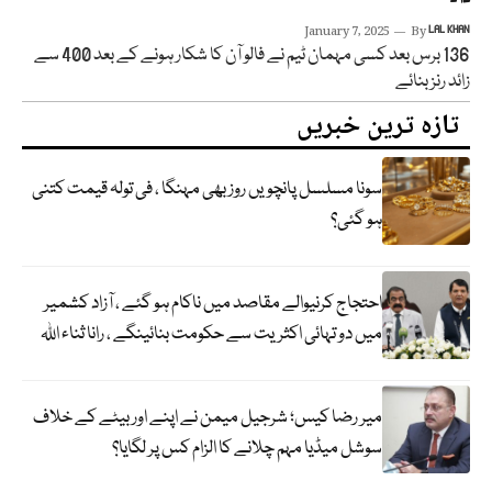
January 7, 2025
By
LAL KHAN
136 برس بعد کسی مہمان ٹیم نے فالو آن کا شکار ہونے کے بعد 400 سے
زائد رنز بنائے
تازہ ترین خبریں
سونا مسلسل پانچویں روز بھی مہنگا ، فی تولہ قیمت کتنی
ہو گئی؟
احتجاج کرنیوالے مقاصد میں ناکام ہو گئے ، آزاد کشمیر
میں دو تہائی اکثریت سے حکومت بنائینگے ، رانا ثناء اللہ
میر رضا کیس؛ شرجیل میمن نے اپنے اور بیٹے کے خلاف
سوشل میڈیا مہم چلانے کا الزام کس پر لگایا؟