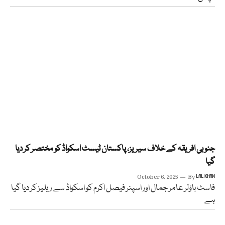
جنوبی افریقہ کے خلاف سیریز، پاکستان ٹیسٹ اسکواڈ کو مختصر کر دیا
گیا
October 6, 2025
By
LAL KHAN
فاسٹ باؤلر عامر جمال اور اسپنر فیصل اکرم کو اسکواڈ سے ریلیز کر دیا گیا
ہے