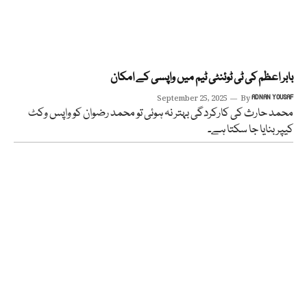
بابر اعظم کی ٹی ٹوئنٹی ٹیم میں واپسی کے امکان
September 25, 2025
By
ADNAN YOUSAF
محمد حارث کی کارکردگی بہتر نہ ہوئی تو محمد رضوان کو واپس وکٹ
کیپر بنایا جا سکتا ہے۔