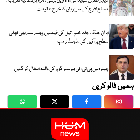
میجر طفیل شہید کی 68 ویں برسی ، مزار پر دعائیہ تقریب ،
مسلح افواج کے سربراہان کا خراج عقیدت
ایران جنگ جلد ختم ، تیل کی قیمتیں پہلے سے بھی نچلی
سطح پر آئیں گی ، ڈونلڈ ٹرمپ
چیئرمین پی ٹی آئی بیرسٹر گوہر کی والدہ انتقال کر گئیں
ہمیں فالو کریں
WhatsApp
Twitter
Facebook
Faceboo