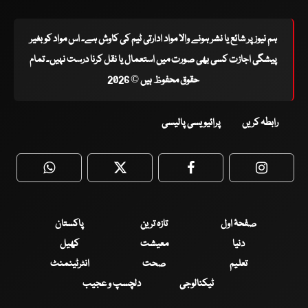
ہم نیوز پر شائع یا نشر ہونے والا مواد ادارتی ٹیم کی کاوش ہے۔ اس مواد کو بغیر
پیشگی اجازت کسی بھی صورت میں استعمال یا نقل کرنا درست نہیں۔ تمام
حقوق محفوظ ہیں © 2026
رابطہ کریں
پرائیویسی پالیسی
WhatsApp
Twitter
Facebook
Faceboo
صفحۂ اول
تازہ ترین
پاکستان
دنیا
معیشت
کھیل
تعلیم
صحت
انٹرٹینمنٹ
ٹیکنالوجی
دلچسپ و عجیب