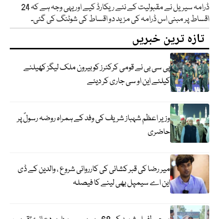
ڈرامہ سیریل نے مقبولیت کے نئے ریکارڈ کیے اور یہی وجہ ہے کہ 24
اقساط پر مبنی اس ڈرامہ کی مزید دو اقساط کی شوٹنگ کی گئی۔
تازہ ترین خبریں
پی سی بی نے قومی کرکٹرز کو بیرون ملک لیگز کھیلنے
کیلئے این او سی جاری کر دیئے
وزیر اعظم شہباز شریف کی وفد کے ہمراہ روضہ رسولؐ پر
حاضری
میر رضا کی قبر کشائی کی کارروائی شروع ، والدین کے ڈی
این اے سیمپل بھی لینے کا فیصلہ