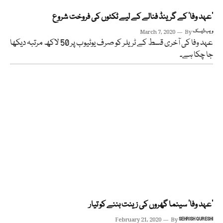
’عہد وفا‘ کے گرینڈ فنالے کے لیے ٹکٹوں کی فروخت شروع
ویب ڈیسک
By
March 7, 2020
عہد وفا کی آخری قسط کے ٹریلر کو صرف یوٹیوب پر 50 لاکھ مرتبہ دیکھا
جا چکا ہے۔
’عہد وفا‘ سینما گھروں کی زینت بننے کو تیار
February 21, 2020
By
SEHRISH QURESHI