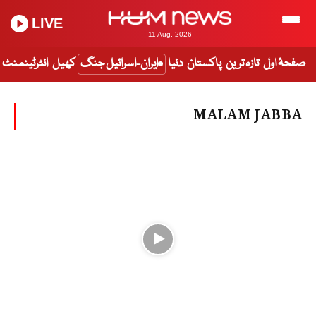
LIVE
11 Aug, 2026
صفحۂ اول
تازہ ترین
پاکستان
دنیا
ایران-اسرائیل جنگ
کھیل
انٹرٹینمنٹ
MALAM JABBA