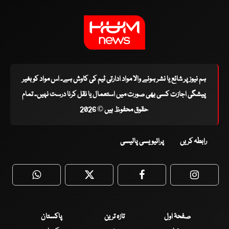
ہم نیوز پر شائع یا نشر ہونے والا مواد ادارتی ٹیم کی کاوش ہے۔ اس مواد کو بغیر
پیشگی اجازت کسی بھی صورت میں استعمال یا نقل کرنا درست نہیں۔ تمام
حقوق محفوظ ہیں © 2026
رابطہ کریں
پرائیویسی پالیسی
WhatsApp
Twitter
Facebook
Faceboo
صفحۂ اول
تازہ ترین
پاکستان