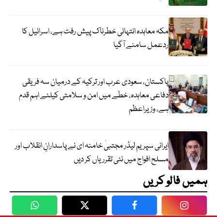
مکہ معاہدہ انتہائی خطرناک پیش رفت ہے، اسرائیل کا
ردعمل سامنے آگیا
پاکستان، سعودی عرب اور ترکیہ کے درمیان سہ فریقی
دفاعی معاہدہ، خطے میں امن و سلامتی کیلئے اہم قدم
ہے، وزیراعظم
ایرانی سپریم لیڈر مجتبیٰ خامنہ ای نے پاسدارانِ انقلاب اور
مسلح افواج میں نئی تقرریاں کر دیں
ہمیں فالو کریں
WhatsApp
Twitter
Facebook
Faceboo