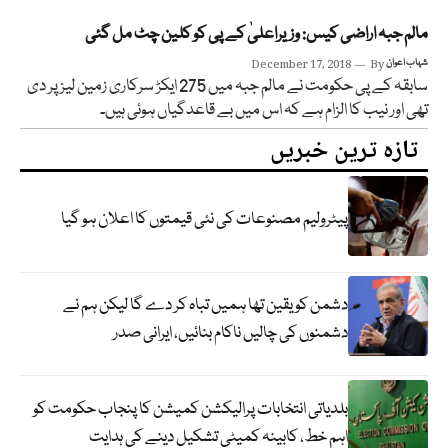
مالم جبہ اراضی کیس: وزیراعلیٰ کے پی کو کلین چٹ مل گئی
شہاب اعوان
By
December 17, 2018
سابقہ کے پی حکومت نے مالم جبہ میں 275 ایکڑ سرکاری زمین لیز پر دی
تھی اور نیب کا الزام ہے کہ اس میں بے قاعدگیاں ہوئی ہیں۔
تازہ ترین خبریں
پیٹرولیم مصنوعات کی نئی قیمتوں کا اعلان ہو گیا
دشمن کو یقین تھا ہمیں تباہ کر دے گا لیکن ہم نے
دشمنوں کی چالیں ناکام بنائیں، ایرانی صدر
بلدیاتی انتخابات پرالیکشن کمیشن کا پنجاب حکومت کو
اہم خط، کابینہ کمیٹی تشکیل دینے کی ہدایت