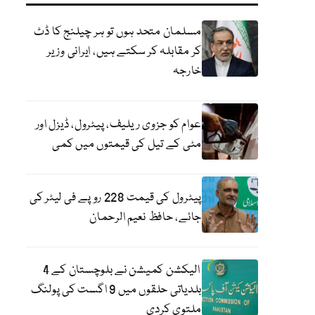
مسلمان متحد ہوں تو ہر چیلنج کا ڈٹ
کر مقابلہ کر سکتے ہیں، ایرانی وزیر
خارجہ
عوام کو جزوی ریلیف، پیٹرول، ڈیزل اور
مٹی کے تیل کی قیمتوں میں کمی
پیٹرول کی قیمت 228 روپے فی لیٹر کی
جائے، حافظ نعیم الرحمان
الیکشن کمیشن نے بلوچستان کے 4
بلدیاتی حلقوں میں 9 اگست کی پولنگ
ملتوی کردی