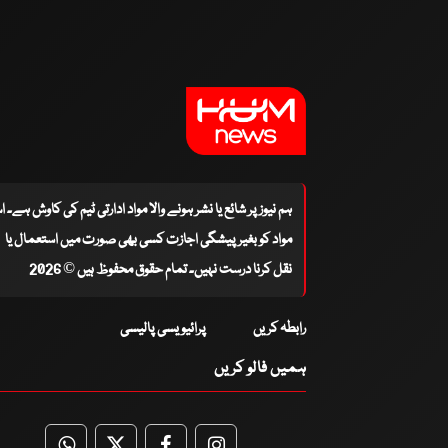
ہم نیوز پر شائع یا نشر ہونے والا مواد ادارتی ٹیم کی کاوش ہے۔ 
مواد کو بغیر پیشگی اجازت کسی بھی صورت میں استعمال یا
نقل کرنا درست نہیں۔ تمام حقوق محفوظ ہیں © 2026
رابطہ کریں
پرائیویسی پالیسی
ہمیں فالو کریں