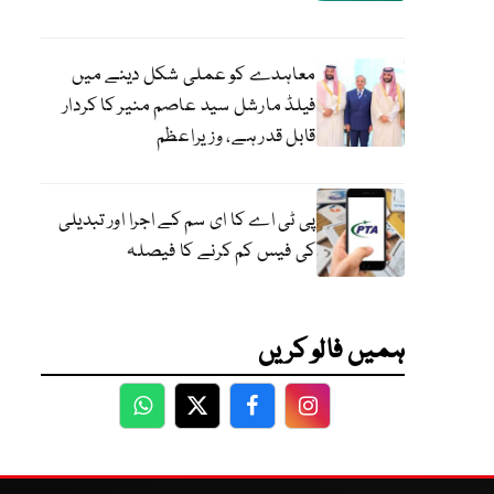
معاہدے کو عملی شکل دینے میں
فیلڈ مارشل سید عاصم منیر کا کردار
قابل قدر ہے، وزیراعظم
پی ٹی اے کا ای سم کے اجرا اور تبدیلی
کی فیس کم کرنے کا فیصلہ
ہمیں فالو کریں
WhatsApp
Twitter
Facebook
Facebook