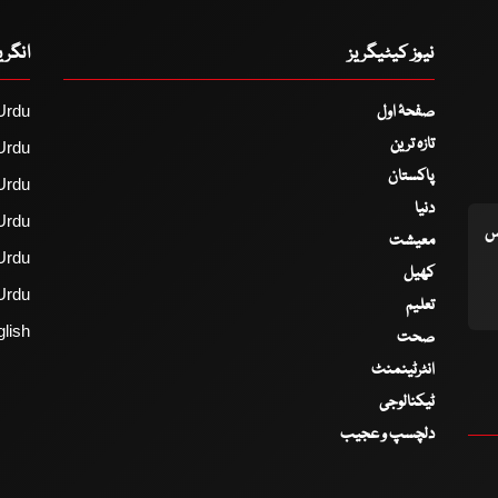
نیوز کیٹیگریز
انگر
صفحۂ اول
Urdu
تازہ ترین
Urdu
پاکستان
Urdu
دنیا
Urdu
اس
معیشت
Urdu
کھیل
Urdu
تعلیم
lish
صحت
انٹرٹینمنٹ
ٹیکنالوجی
دلچسپ و عجیب