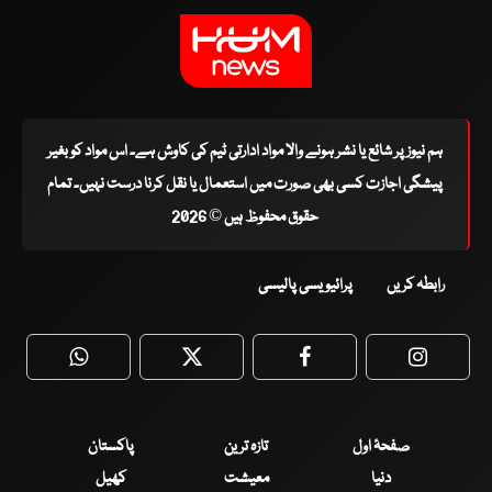
ہم نیوز پر شائع یا نشر ہونے والا مواد ادارتی ٹیم کی کاوش ہے۔ اس مواد کو بغیر
پیشگی اجازت کسی بھی صورت میں استعمال یا نقل کرنا درست نہیں۔ تمام
حقوق محفوظ ہیں © 2026
رابطہ کریں
پرائیویسی پالیسی
WhatsApp
Twitter
Facebook
Faceboo
صفحۂ اول
تازہ ترین
پاکستان
دنیا
معیشت
کھیل