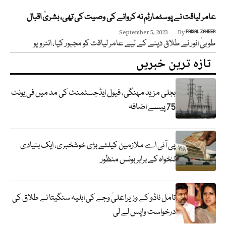
عامر لیاقت نے پوسٹمارٹم نہ کروانے کی وصیت کی تھی، بشریٰ اقبال
September 5, 2023
By
FAISAL ZAHEER
طوبیٰ انور نے طلاق دینے کے لیے عامر لیاقت کو مجبور کیا، انٹرویو
تازہ ترین خبریں
بجلی مزید مہنگی، فیول ایڈجسٹمنٹ کی مد میں فی یونٹ
75 پیسے اضافہ
پی آئی اے ملازمین کیلئے بڑی خوشخبری، ایک بنیادی
تنخواہ کے برابر بونس منظور
تامل ناڈو کے وزیراعلیٰ وجے کی اہلیہ سنگیتا نے طلاق کی
درخواست واپس لے لی