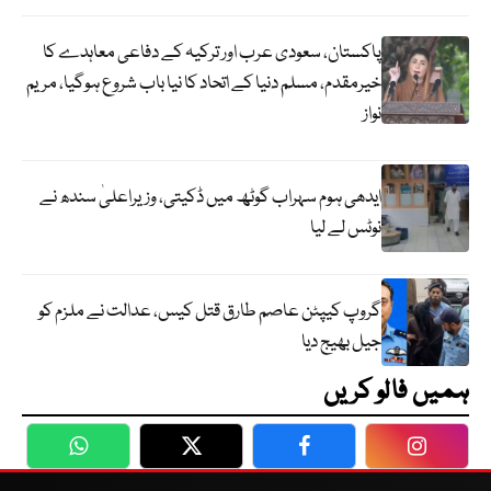
پاکستان، سعودی عرب اور ترکیہ کے دفاعی معاہدے کا
خیرمقدم، مسلم دنیا کے اتحاد کا نیا باب شروع ہوگیا، مریم
نواز
ایدھی ہوم سہراب گوٹھ میں ڈکیتی، وزیراعلیٰ سندھ نے
نوٹس لے لیا
گروپ کیپٹن عاصم طارق قتل کیس، عدالت نے ملزم کو
جیل بھیج دیا
ہمیں فالو کریں
WhatsApp
Twitter
Facebook
Faceboo