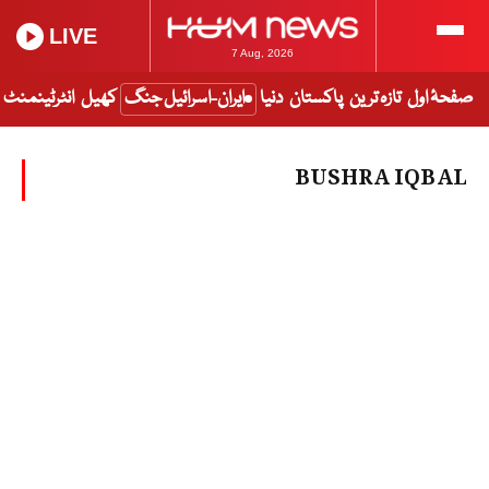
LIVE
7 Aug, 2026
صفحۂ اول
تازہ ترین
پاکستان
دنیا
ایران-اسرائیل جنگ
کھیل
انٹرٹینمنٹ
BUSHRA IQBAL