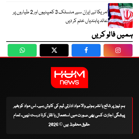
امریکا نے ایران سے منسلک 3 کمپنیوں اور 2 طیاروں پر
عائد پابندیاں ختم کر دیں
ہمیں فالو کریں
WhatsApp
Twitter
Facebook
Faceboo
ہم نیوز پر شائع یا نشر ہونے والا مواد ادارتی ٹیم کی کاوش ہے۔ اس مواد کو بغیر
پیشگی اجازت کسی بھی صورت میں استعمال یا نقل کرنا درست نہیں۔ تمام
حقوق محفوظ ہیں © 2026