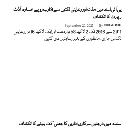
پی آئی اے میں مفت اور رعایتی ٹکٹوں سے 9 ارب روپے خسارہ، آڈٹ
رپورٹ کا انکشاف
September 20, 2025
By
TAHIR MEHMOOD
2011 سے 2016 تک 2 لاکھ 58 ہزارمفت اورایک لاکھ 16 ہزاررعایتی
ٹکٹس جاری، منظوری کے بغیر رعایتیں دی گئیں
سندھ میں درجنوں سرکاری اداروں کا جعلی آڈٹ ہونے کا انکشاف