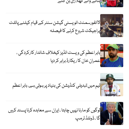
بنانے والے کھلاڑی بن گئے
لاانفورسمنٹ انویسٹی گیشن سنٹر کے قیام کیلئے پائلٹ
پراجیکٹ شروع کرنے کا فیصلہ
بابر اعظم کی ویسٹ انڈیز کیخلاف شاندار کارکردگی ،
عمران خان کا ریکارڈ برابر کر دیا
ٹیم میں تبدیلی کنڈیشن کی بنیاد پر ہوتی ہے، بابر اعظم
لوگوں کو مارنا نہیں چاہتا ، ایران سے معاہدہ کرنا پسند کروں
گا ، ڈونلڈ ٹرمپ