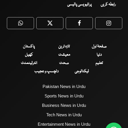
رابطہ کریں
پرائیویسی پالیسی
WhatsApp
Twitter
Facebook
Faceboo
صفحۂ اول
تازہ ترین
پاکستان
دنیا
معیشت
کھیل
تعلیم
صحت
انٹرٹینمنٹ
ٹیکنالوجی
دلچسپ و عجیب
Pakistan News in Urdu
Sports News in Urdu
Business News in Urdu
Tech News in Urdu
Entertainment News in Urdu