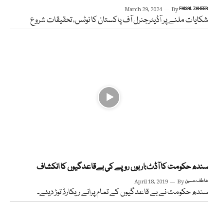
March 29, 2024
By
FAISAL ZAHEER
شکایات ملنے پر آڈیٹرجنرل آف پاکستان کا نوٹس، تحقیقات شروع
سندھ حکومت کا آڈٹ:اربوں روپے کی بےقاعدگیوں کا انکشاف
عاطف حسین
By
April 18, 2019
سندھ حکومت نے بے قاعدگیوں کے تمام پرانے ریکارڈ توڑ دیئے۔