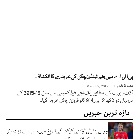
پی آئی اے میں بغیر ٹینڈرز چکن کی خریداری کا انکشاف
محمد ظریف
By
March 5, 2019
آڈٹ رپورٹ کے مطابق ایک نجی فوڈ کمپنی سے سال 16-2015 کے
درمیان دو لاکھ 12 ہزار 914 کلو فروزن چکن خریدا گیا۔
تازہ ترین خبریں
جوس بٹلر ٹی ٹوئنٹی کرکٹ کی تاریخ میں سب سے زیادہ رنز