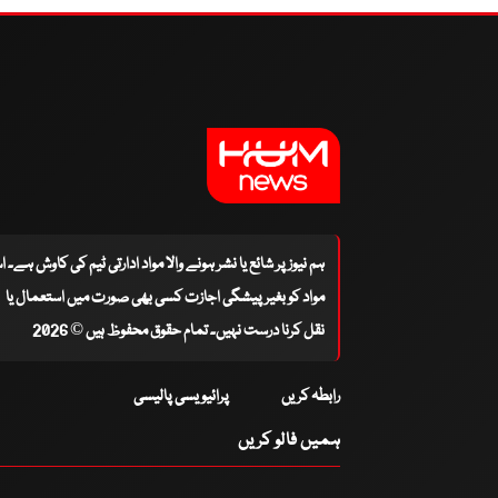
ہم نیوز پر شائع یا نشر ہونے والا مواد ادارتی ٹیم کی کاوش ہے۔ 
مواد کو بغیر پیشگی اجازت کسی بھی صورت میں استعمال یا
نقل کرنا درست نہیں۔ تمام حقوق محفوظ ہیں © 2026
رابطہ کریں
پرائیویسی پالیسی
ہمیں فالو کریں