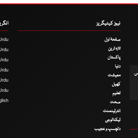
نیوز کیٹیگریز
انگر
صفحۂ اول
Urdu
تازہ ترین
Urdu
پاکستان
Urdu
دنیا
Urdu
اس
معیشت
Urdu
کھیل
Urdu
تعلیم
lish
صحت
انٹرٹینمنٹ
ٹیکنالوجی
دلچسپ و عجیب