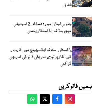
اتفاق
جنوبی لبنان میں دھماکا ، 2 اسرائیلی
میجر ہلاک ، 4 اہلکار زخمی
پاکستان اسٹاک ایکسچینج میں کاروبار
کے آغاز پر تیزی،امریکی ڈالر کی قدر بھی
گر گئی
ہمیں فالو کریں
WhatsApp
Twitter
Facebook
Facebook