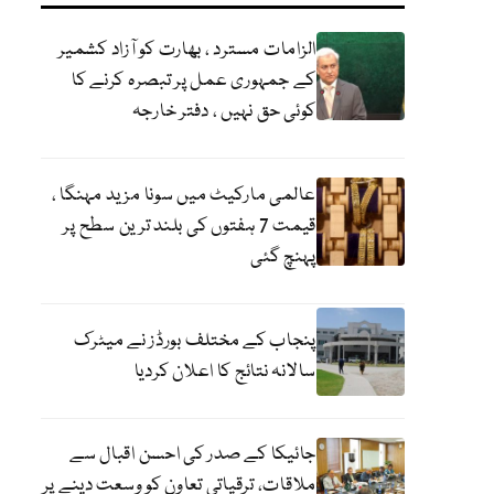
الزامات مسترد ، بھارت کو آزاد کشمیر
کے جمہوری عمل پر تبصرہ کرنے کا
کوئی حق نہیں ، دفتر خارجہ
عالمی مارکیٹ میں سونا مزید مہنگا ،
قیمت 7 ہفتوں کی بلند ترین سطح پر
پہنچ گئی
پنجاب کے مختلف بورڈز نے میٹرک
سالانہ نتائج کا اعلان کردیا
جائیکا کے صدر کی احسن اقبال سے
ملاقات، ترقیاتی تعاون کو وسعت دینے پر