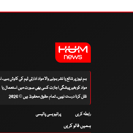
ہم نیوز پر شائع یا نشر ہونے والا مواد ادارتی ٹیم کی کاوش ہے۔ 
مواد کو بغیر پیشگی اجازت کسی بھی صورت میں استعمال یا
نقل کرنا درست نہیں۔ تمام حقوق محفوظ ہیں © 2026
رابطہ کریں
پرائیویسی پالیسی
ہمیں فالو کریں