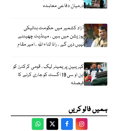
درمیان دفاعی معاہدہ
آزاد کشمیر میں حکومت بنانیکی
پوزیشن میں ہیں ، مینڈیٹ چھیننے
نہیں دیں گے ، رانا ثناء اللہ ، امیر مقام
کیریبین پریمیئر لیگ ، قومی کرکٹرز کو
این او سی 19 اگست کو جاری کرنے کا
فیصلہ
ہمیں فالو کریں
WhatsApp
Twitter
Facebook
Facebook