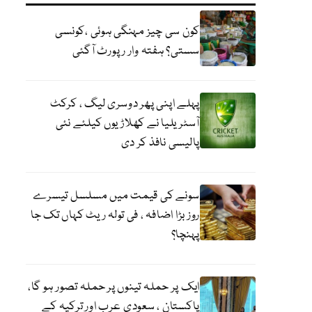
کون سی چیز مہنگی ہوئی ،کونسی
سستی؟ ہفتہ وار رپورٹ آگئی
پہلے اپنی پھر دوسری لیگ ، کرکٹ
آسٹریلیا نے کھلاڑیوں کیلئے نئی
پالیسی نافذ کر دی
سونے کی قیمت میں مسلسل تیسرے
روز بڑا اضافہ ، فی تولہ ریٹ کہاں تک جا
پہنچا؟
ایک پر حملہ تینوں پر حملہ تصور ہو گا،
پاکستان ، سعودی عرب اور ترکیہ کے