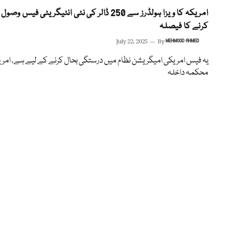
امریکہ کا ویزا ہولڈرز سے 250 ڈالر کی نئی انٹیگریٹی فیس وصول
کرنے کا فیصلہ
July 22, 2025
By
MEHMOOD AHMED
یہ فیس امریکی امیگریشن نظام میں درستگی بحال کرنے کے لیے ہے، امر
محکمہ داخلہ