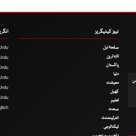
نیوز کیٹیگریز
انگر
صفحۂ اول
Urdu
تازہ ترین
Urdu
پاکستان
Urdu
دنیا
Urdu
اس
معیشت
Urdu
کھیل
Urdu
تعلیم
lish
صحت
انٹرٹینمنٹ
ٹیکنالوجی
دلچسپ و عجیب