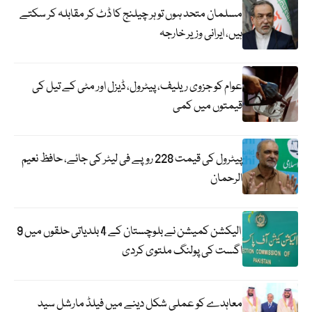
مسلمان متحد ہوں تو ہر چیلنج کا ڈٹ کر مقابلہ کر سکتے
ہیں، ایرانی وزیر خارجہ
عوام کو جزوی ریلیف، پیٹرول، ڈیزل اور مٹی کے تیل کی
قیمتوں میں کمی
پیٹرول کی قیمت 228 روپے فی لیٹر کی جائے، حافظ نعیم
الرحمان
الیکشن کمیشن نے بلوچستان کے 4 بلدیاتی حلقوں میں 9
اگست کی پولنگ ملتوی کردی
معاہدے کو عملی شکل دینے میں فیلڈ مارشل سید