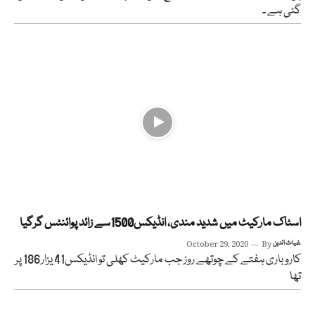
گئی ہے ۔
اسٹاک مارکیٹ میں شدید مندی، انڈیکس1500سے زائد پوائنٹس گرگیا
غیاث الدین
By
October 29, 2020
کاروباری ہفتے کے چوتھے روز جب مارکیٹ کھلی تو انڈیکس41 یزار186 پر
تھا