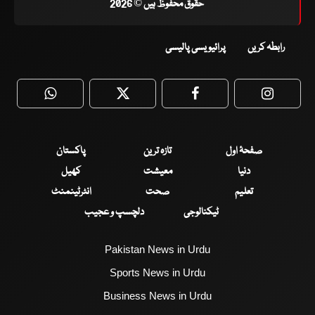
حقوق محفوظ ہیں © 2026
رابطہ کریں
پرائیویسی پالیسی
WhatsApp
Twitter
Facebook
Faceboo
صفحۂ اول
تازہ ترین
پاکستان
دنیا
معیشت
کھیل
تعلیم
صحت
انٹرٹینمنٹ
ٹیکنالوجی
دلچسپ و عجیب
Pakistan News in Urdu
Sports News in Urdu
Business News in Urdu