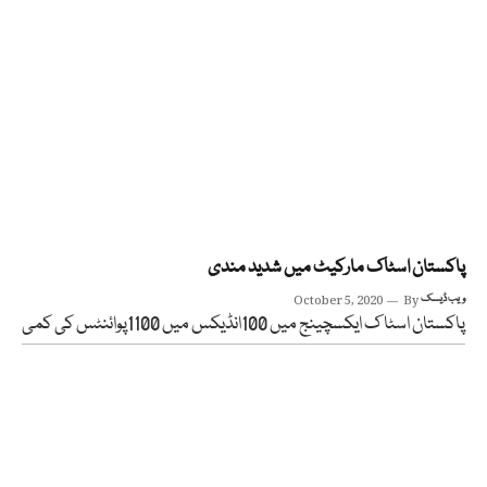
پاکستان اسٹاک مارکیٹ میں شدید مندی
ویب ڈیسک
By
October 5, 2020
پاکستان اسٹا ک ایکسچینج میں 100انڈیکس میں 1100پوائنٹس کی کمی