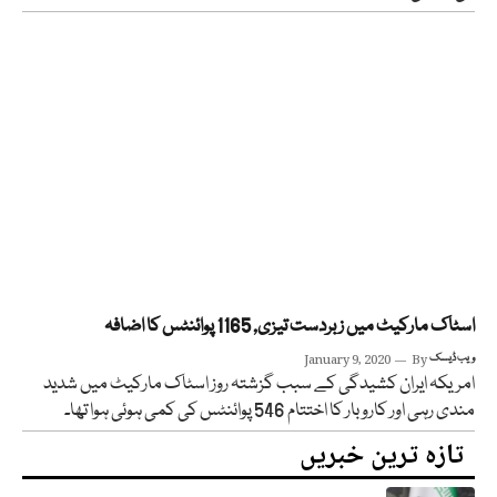
اسٹاک مارکیٹ میں زبردست تیزی, 1165 پوائنٹس کا اضافہ
ویب ڈیسک
By
January 9, 2020
امریکہ ایران کشیدگی کے سبب گزشتہ روز اسٹاک مارکیٹ میں شدید
مندی رہی اور کاروبار کا اختتام 546 پوائنٹس کی کمی ہوئی ہوا تھا۔
تازہ ترین خبریں