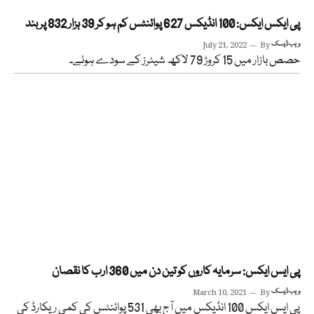
پی ایکس ایکس: 100 انڈیکس 627 پوائنٹس کم ہو کر 39 ہزار 832 پر بند
ویب ڈیسک
By
July 21, 2022
حصص بازار میں 15 کروڑ 79 لاکھ شیئرز کے سودے ہوئے۔
پی ایس ایکس: سرمایہ کاروں کو تین دن میں 360 ارب کا نقصان
ویب ڈیسک
By
March 10, 2021
پی ایس ایکس 100 انڈیکس میں آج بھی 531 پوائنٹس کی کمی ریکارڈ کی