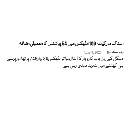
اسٹاک مارکیٹ: 100 انڈیکس میں 54 پوائنٹس کا معمولی اضافہ
ویب ڈیسک
By
June 9, 2020
منگل کے روز جب کاروبار کا آغاز ہوا تو انڈیکس34 ہزار749 پر تھا اور پہلے
ہی گھنٹے میں شدید مندی رہی ہے