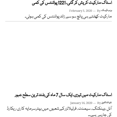
اسٹاک مارکیٹ کریش کر گئی، 1221 پوائنٹس کی کمی
ویب ڈیسک
By
February 3, 2020
مارکیٹ کھلتے ہی پانچ سو سے زائد پوائنٹس کی کمی ہوئی۔
اسٹاک مارکیٹ میں تیزی، ایک سال 7 ماہ کی بلند ترین سطح عبور
غیاث الدین
By
January 16, 2020
آئل ،بینکنگ، سیمنٹ، فرٹیلائزرکےشعبوں میں بہترسرمایہ کاری ریکارڈ
کی جارہی ہے۔۔