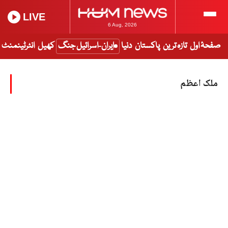
LIVE
6 Aug, 2026
صفحۂ اول
تازہ ترین
پاکستان
دنیا
ایران-اسرائیل جنگ
کھیل
انٹرٹینمنٹ
ملک اعظم