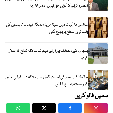
تبصرہ کرنے کا کوئی حق نہیں ، دفتر خارجہ
عالمی مارکیٹ میں سونا مزید مہنگا ، قیمت 7 ہفتوں کی
بلند ترین سطح پر پہنچ گئی
پنجاب کے مختلف بورڈز نے میٹرک سالانہ نتائج کا اعلان
کردیا
جائیکا کے صدر کی احسن اقبال سے ملاقات، ترقیاتی تعاون
کو وسعت دینے پر اتفاق
ہمیں فالو کریں
WhatsApp
Twitter
Facebook
Faceboo