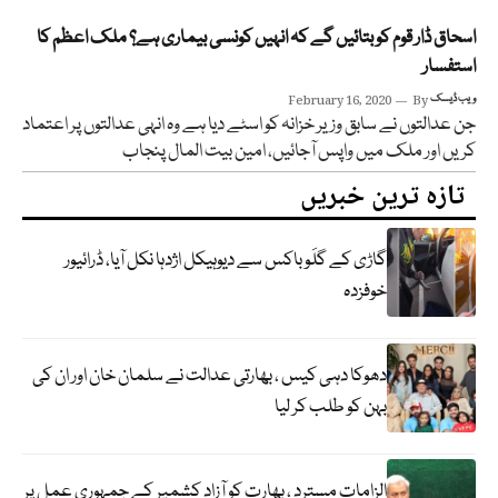
اسحاق ڈار قوم کو بتائیں گے کہ انہیں کونسی بیماری ہے؟ ملک اعظم کا
استفسار
ویب ڈیسک
By
February 16, 2020
جن عدالتوں نے سابق وزیر خزانہ کو اسٹے دیا ہے وہ انہی عدالتوں پر اعتماد
کریں اور ملک میں واپس آجائیں، امین بیت المال پنجاب
تازہ ترین خبریں
گاڑی کے گلَو باکس سے دیوہیکل اژدہا نکل آیا، ڈرائیور
خوفزدہ
دھوکا دہی کیس ، بھارتی عدالت نے سلمان خان اور ان کی
بہن کو طلب کر لیا
الزامات مسترد ، بھارت کو آزاد کشمیر کے جمہوری عمل پر