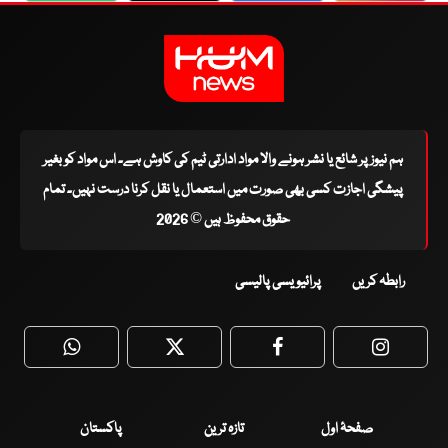
ہم نیوز پر شائع یا نشر ہونے والا مواد ادارتی ٹیم کی کاوش ہے۔ اس مواد کو بغیر
پیشگی اجازت کسی بھی صورت میں استعمال یا نقل کرنا درست نہیں۔ تمام
حقوق محفوظ ہیں © 2026
رابطہ کریں
پرائیویسی پالیسی
WhatsApp
Twitter
Facebook
Faceboo
صفحۂ اول
تازہ ترین
پاکستان