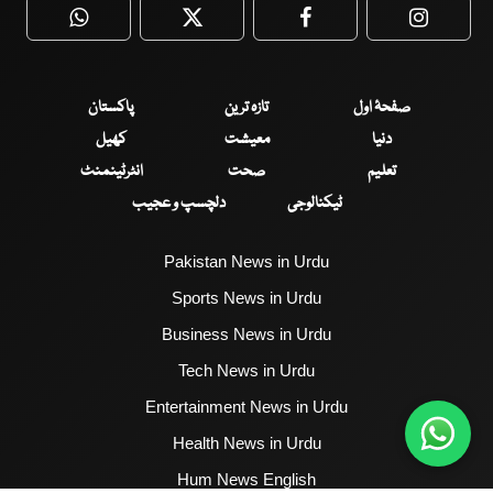
WhatsApp
Twitter
Facebook
Faceboo
صفحۂ اول
تازہ ترین
پاکستان
دنیا
معیشت
کھیل
تعلیم
صحت
انٹرٹینمنٹ
ٹیکنالوجی
دلچسپ و عجیب
Pakistan News in Urdu
Sports News in Urdu
Business News in Urdu
Tech News in Urdu
Entertainment News in Urdu
Health News in Urdu
Hum News English