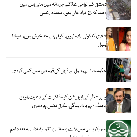
دمشق کے نواحی علاقے جرمانہ میں منی بس میں
دھماکہ، 2 افراد جاں بحق، متعدد زخمی
شادی کا کوئی ارادہ نہیں، اکیلی بے حد خوش ہوں، امیشا
پٹیل
حکومت نے پیٹرول اور ڈیزل کی قیمتوں میں کمی کر دی
وزیراعظم کی اپوزیشن کو مذاکرات کی دعوت، اوپن
ایجنڈے پر بات ہوگی، طارق فضل چودھری
بیوروکریسی میں بڑے پیمانے پر تقرر و تبادلے، متعدد اہم