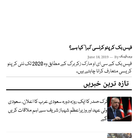
فیس بک کرپٹو کرنسی ’لبرا‘ کیا ہے؟
ویب ڈیسک
By
June 18, 2019
فیس بک کے سی ای او مارک زکربرگ کے مطابق وہ 2020 تک نئی کرپٹو
کریسی متعارف کرانا چاہتے ہیں۔
تازہ ترین خبریں
ترک صدر کا ایک روزہ دورہ سعودی عرب کا اعلان، سعودی
ولی عہد اور وزیراعظم شہباز شریف سے اہم ملاقات کریں
گے