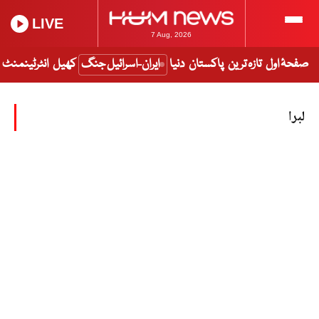
LIVE
7 Aug, 2026
صفحۂ اول
تازہ ترین
پاکستان
دنیا
ایران-اسرائیل جنگ
کھیل
انٹرٹینمنٹ
لبرا