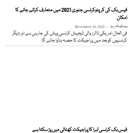
فیس بک کی کرپٹوکرنسی جنوری 2021 میں متعارف کرائے جانے کا
امکان
ویب ڈیسک
By
November 30, 2020
فی الحال امریکی ڈالرز والی ڈیجیٹل کرنسی پیش کی جارہی ہے اور دیگر
کرنسیوں کو بعد میں پراجیکٹ کا حصہ بنایا جائے گا
فیس بک کرنسی لبرا کا پراجیکٹ کھٹائی میں پڑ سکتا ہے