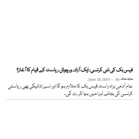
فیس بک کی نئی کرنسی: ایک آزاد، ورچوئل ریاست کے قیام کا آغاز؟
مجاہد خٹک
By
June 20, 2019
عام آدمی براہ راست فیس بک کا ملازم ہو گا اور اسے ادائیگی بھی ریاستی
کرنسی کی بجائے لبرا میں ہوا کرے گی۔