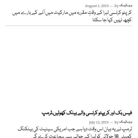
ویب ڈیسک
By
August 1, 2019
کرپٹو کرنسی لبرا کے وقتِ مقررہ میں مارکیٹ میں آنے کے بارے میں
کچھ نہیں کہا جا سکتا
فیس بک اور کریپٹو کرنسی والے بینک کھولیں،ٹرمپ
ویب ڈیسک
By
July 12, 2019
ٹرمپ نے یہ بیان اس وقت دیا ہے جب امریکی سینیٹ کی بینکنگ
کمیٹی 16 جولائی کو لبرا کے حوالے سے سماعت کرے گی