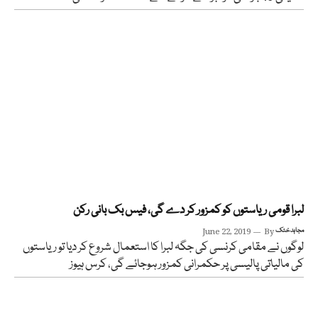
لبرا قومی ریاستوں کو کمزور کر دے گی، فیس بک بانی رکن
مجاہد خٹک
By
June 22, 2019
لوگوں نے مقامی کرنسی کی جگہ لبرا کا استعمال شروع کر دیا تو ریاستوں
کی مالیاتی پالیسی پر حکمرانی کمزور ہوجائے گی، کرس ہیوز