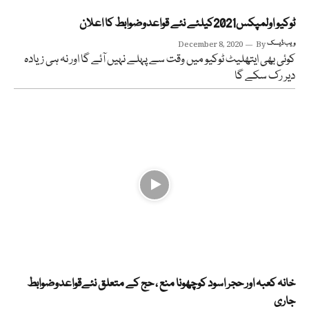
ٹوکیو اولمپکس2021کیلئے نئے قواعدوضوابط کا اعلان
ویب ڈیسک
By
December 8, 2020
کوئی بھی ایتھلیٹ ٹوکیو میں وقت سے پہلے نہیں آئے گا اور نہ ہی زیادہ
دیر رک سکے گا
خانہ کعبہ اور حجر اسود کوچھونا منع ، حج کے متعلق نئےقواعدوضوابط
جاری