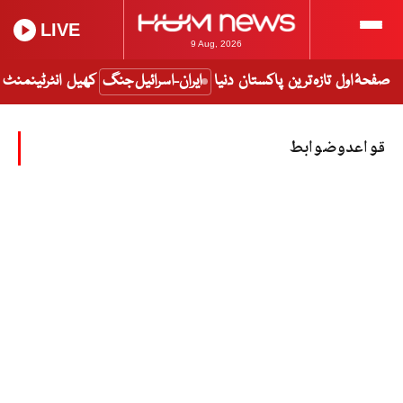
LIVE
9 Aug, 2026
صفحۂ اول
تازہ ترین
پاکستان
دنیا
ایران-اسرائیل جنگ
کھیل
انٹرٹینمنٹ
قواعدوضوابط