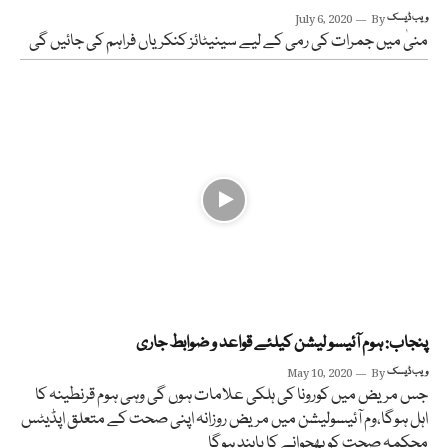
ویب ڈیسک
By
July 6, 2020
منیٰ میں جمرات کی رمی کے لیے سینیٹائز کنکریاں فراہم کی جائیں گی
پنجاب: ہوم آئیسو لیشن کیلئے قواعد و ضوابط جاری
ویب ڈیسک
By
May 10, 2020
جس مریض میں کورونا کی ہلکی علامات ہوں گی وہی ہوم قرنطینہ کا
اہل ہوگا،وم آئیسولیشن میں مریض روزانہ اپنی صحت کے متعلق اپڈیٹس
محکمہ صحت کو بھجوانے کا پابند ہوگا