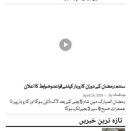
سندھ:رمضان کے دوران کاروبار کیلئےقواعدوضوابط کا اعلان
ویب ڈیسک
By
April 24, 2020
رمضان المبارک میں شام 5 بجے کے بعد لاک ڈاؤن ہوگا اور کاروبار پیر تا
جمعرات صبح 9 سے 3 بجےتک ہوگا
تازہ ترین خبریں