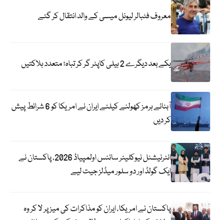
معروف فٹبالر لیونل میسی کے والد انتقال کر گئے
یکے بعد دیگرے 2 ہیلی کاپٹر گر کر تباہ؛ متعدد ہلاکتیں
آبنائے ہرمز کھولنے کیلئے ایران نے امریکا کو 6 شرائط پیش
کر دیں
انٹرنیشنل نیوکلیئر سائنس اولمپیاڈ 2026، پاکستان نے
ایک گولڈ اور دو سلور میڈلز جیت لیے
پاکستان نے امریکا، ایران کو مذاکرات کی میز پر لا کر وہ