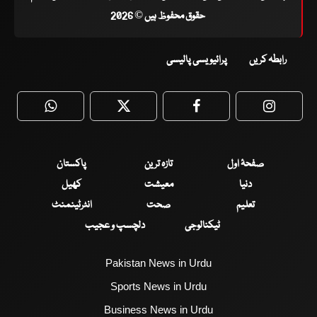
حقوق محفوظ ہیں © 2026
رابطہ کریں
پرائیویسی پالیسی
WhatsApp
Twitter
Facebook
Faceboo
صفحۂ اول
تازہ ترین
پاکستان
دنیا
معیشت
کھیل
تعلیم
صحت
انٹرٹینمنٹ
ٹیکنالوجی
دلچسپ و عجیب
Pakistan News in Urdu
Sports News in Urdu
Business News in Urdu