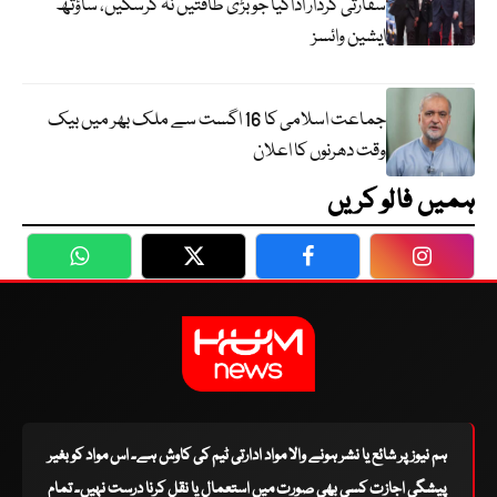
سفارتی کردار اداکیا جو بڑی طاقتیں نہ کرسکیں، ساؤتھ
ایشین وائسز
جماعت اسلامی کا 16 اگست سے ملک بھر میں بیک
وقت دھرنوں کا اعلان
ہمیں فالو کریں
WhatsApp
Twitter
Facebook
Faceboo
ہم نیوز پر شائع یا نشر ہونے والا مواد ادارتی ٹیم کی کاوش ہے۔ اس مواد کو بغیر
پیشگی اجازت کسی بھی صورت میں استعمال یا نقل کرنا درست نہیں۔ تمام