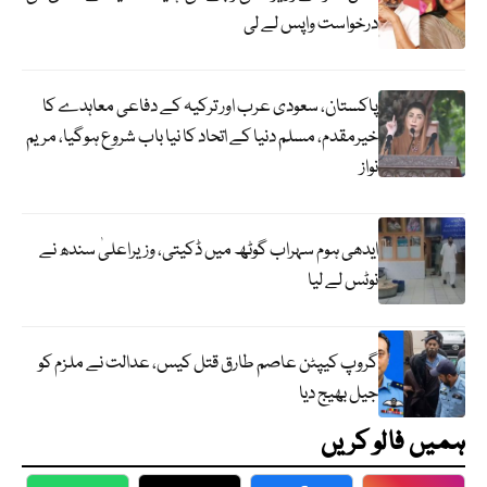
درخواست واپس لے لی
پاکستان، سعودی عرب اور ترکیہ کے دفاعی معاہدے کا
خیرمقدم، مسلم دنیا کے اتحاد کا نیا باب شروع ہوگیا، مریم
نواز
ایدھی ہوم سہراب گوٹھ میں ڈکیتی، وزیراعلیٰ سندھ نے
نوٹس لے لیا
گروپ کیپٹن عاصم طارق قتل کیس، عدالت نے ملزم کو
جیل بھیج دیا
ہمیں فالو کریں