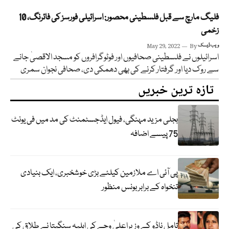
فلیگ مارچ سے قبل فلسطینی محصور: اسرائیلی فورسز کی فائرنگ، 10
زخمی
ویب ڈیسک
By
May 29, 2022
اسرائیلوں نے فلسطینی صحافیوں اور فوٹوگرافروں کو مسجد الاقصیٰ جانے
سے روک دیا اور گرفتار کرنے کی بھی دھمکی دی، صحافی نجوان سمری
تازہ ترین خبریں
بجلی مزید مہنگی، فیول ایڈجسٹمنٹ کی مد میں فی یونٹ
75 پیسے اضافہ
پی آئی اے ملازمین کیلئے بڑی خوشخبری، ایک بنیادی
تنخواہ کے برابر بونس منظور
تامل ناڈو کے وزیراعلیٰ وجے کی اہلیہ سنگیتا نے طلاق کی