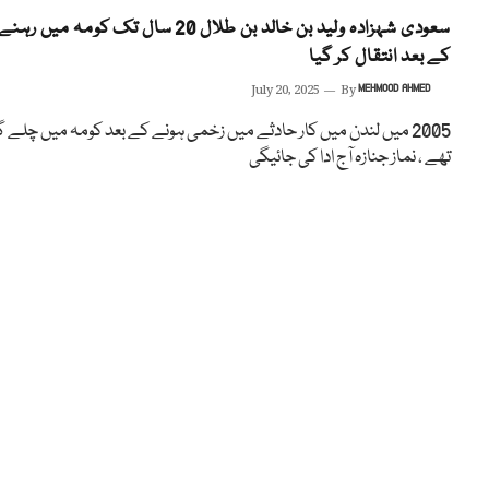
سعودی شہزادہ ولید بن خالد بن طلال 20 سال تک کومہ میں رہنے
کے بعد انتقال کر گیا
July 20, 2025
By
MEHMOOD AHMED
2005 میں لندن میں کار حادثے میں زخمی ہونے کے بعد کومہ میں چلے 
تھے ، نماز جنازہ آج ادا کی جائیگی