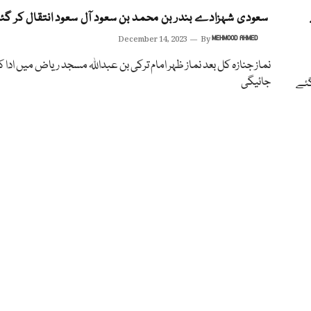
سعودی شہزادے بندر بن محمد بن سعود آل سعود انتقال کر گئ
December 14, 2023
By
MEHMOOD AHMED
نماز جنازہ کل بعد نماز ظہر امام ترکی بن عبداللہ مسجد ریاض میں ادا 
جائیگی
گئے