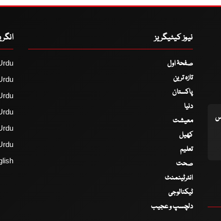
نیوز کیٹیگریز
انگر
صفحۂ اول
Urdu
تازہ ترین
Urdu
پاکستان
Urdu
دنیا
Urdu
اس
معیشت
Urdu
کھیل
Urdu
تعلیم
lish
صحت
انٹرٹینمنٹ
ٹیکنالوجی
دلچسپ و عجیب