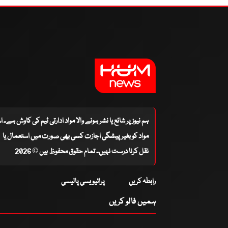
ہم نیوز پر شائع یا نشر ہونے والا مواد ادارتی ٹیم کی کاوش ہے۔ 
مواد کو بغیر پیشگی اجازت کسی بھی صورت میں استعمال یا
نقل کرنا درست نہیں۔ تمام حقوق محفوظ ہیں © 2026
رابطہ کریں
پرائیویسی پالیسی
ہمیں فالو کریں