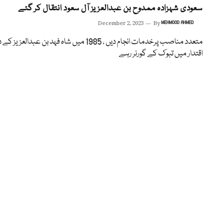
سعودی شہزادہ ممدوح بن عبدالعزیز آل سعود انتقال کر گئے
December 2, 2023
By
MEHMOOD AHMED
متعدد مناصب پرخدمات انجام دیں ، 1985 میں شاہ فہد بن عبدالعزیز ک
اقتدار میں تبوک کے گورنر رہے