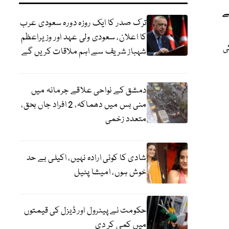
ے
ترک صدر کا ایک روزہ دورہ سعودی عرب
کا اعلان، سعودی ولی عہد اور وزیراعظم
کی
شہباز شریف سے اہم ملاقات کریں گے
دمشق کے نواحی علاقے جرمانہ میں
منی بس میں دھماکہ، 2 افراد جاں بحق،
متعدد زخمی
شادی کا کوئی ارادہ نہیں، اکیلی بے حد
خوش ہوں، امیشا پٹیل
حکومت نے پیٹرول اور ڈیزل کی قیمتوں
میں کمی کر دی