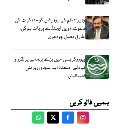
وزیراعظم کی اپوزیشن کو مذاکرات کی
دعوت، اوپن ایجنڈے پر بات ہوگی،
طارق فضل چودھری
بیوروکریسی میں بڑے پیمانے پر تقرر و
تبادلے، متعدد اہم عہدوں پر نئی
تعیناتیاں
ہمیں فالو کریں
WhatsApp
Twitter
Facebook
Facebook