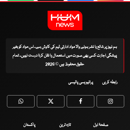
ہم نیوز پر شائع یا نشر ہونے والا مواد ادارتی ٹیم کی کاوش ہے۔ اس مواد کو بغیر
پیشگی اجازت کسی بھی صورت میں استعمال یا نقل کرنا درست نہیں۔ تمام
حقوق محفوظ ہیں © 2026
رابطہ کریں
پرائیویسی پالیسی
WhatsApp
Twitter
Facebook
Faceboo
صفحۂ اول
تازہ ترین
پاکستان