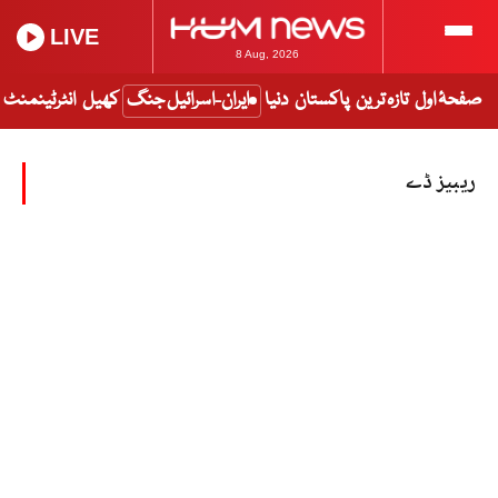
LIVE
8 Aug, 2026
صفحۂ اول
تازہ ترین
پاکستان
دنیا
ایران-اسرائیل جنگ
کھیل
انٹرٹینمنٹ
ریبیز ڈے