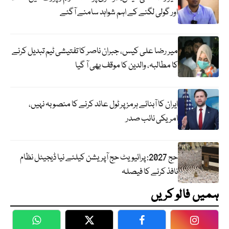
اور گولی لگنے کے اہم شواہد سامنے آگئے
میر رضا علی کیس، جبران ناصر کا تفتیشی ٹیم تبدیل کرنے
کا مطالبہ، والدین کا موقف بھی آ گیا
ایران کا آبنائے ہرمز پر ٹول عائد کرنے کا منصوبہ نہیں،
امریکی نائب صدر
حج 2027: پرائیویٹ حج آپریشن کیلئے نیا ڈیجیٹل نظام
نافذ کرنے کا فیصلہ
ہمیں فالو کریں
WhatsApp
Twitter
Facebook
Faceboo