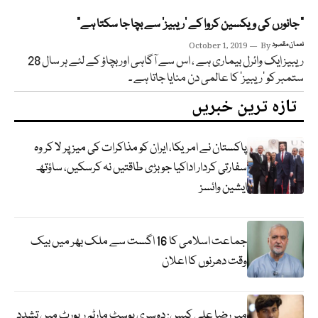
” جانورں کی ویکسین کروا کے ’ریبیز‘ سے بچا جا سکتا ہے”
نعمان مقصود
By
October 1, 2019
ریبیز ایک وائرل بیماری ہے ، اس سے آگاہی اور بچاؤ کے لئے ہر سال 28
ستمبر کو ’ریبیز‘ کا عالمی دن منایا جاتا ہے ۔
تازہ ترین خبریں
پاکستان نے امریکا، ایران کو مذاکرات کی میز پر لا کر وہ
سفارتی کردار اداکیا جو بڑی طاقتیں نہ کرسکیں، ساؤتھ
ایشین وائسز
جماعت اسلامی کا 16 اگست سے ملک بھر میں بیک
وقت دھرنوں کا اعلان
میر رضا علی کیس: دوسری پوسٹ مارٹم رپورٹ میں تشدد