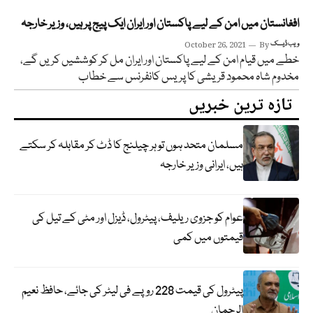
افغانستان میں امن کے لیے پاکستان اور ایران ایک پیج پر ہیں، وزیر خارجہ
ویب ڈیسک
By
October 26, 2021
خطے میں قیام امن کے لیے پاکستان اور ایران مل کر کوششیں کریں گے،
مخدوم شاہ محمود قریشی کا پریس کانفرنس سے خطاب
تازہ ترین خبریں
مسلمان متحد ہوں تو ہر چیلنج کا ڈٹ کر مقابلہ کر سکتے
ہیں، ایرانی وزیر خارجہ
عوام کو جزوی ریلیف، پیٹرول، ڈیزل اور مٹی کے تیل کی
قیمتوں میں کمی
پیٹرول کی قیمت 228 روپے فی لیٹر کی جائے، حافظ نعیم
الرحمان