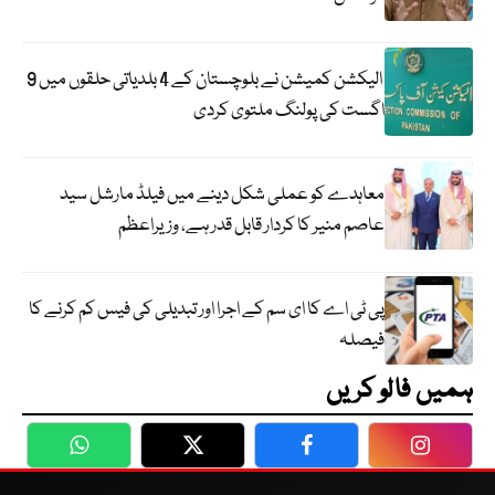
الیکشن کمیشن نے بلوچستان کے 4 بلدیاتی حلقوں میں 9
اگست کی پولنگ ملتوی کردی
معاہدے کو عملی شکل دینے میں فیلڈ مارشل سید
عاصم منیر کا کردار قابل قدر ہے، وزیراعظم
پی ٹی اے کا ای سم کے اجرا اور تبدیلی کی فیس کم کرنے کا
فیصلہ
ہمیں فالو کریں
WhatsApp
Twitter
Facebook
Faceboo