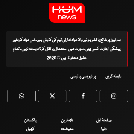
ہم نیوز پر شائع یا نشر ہونے والا مواد ادارتی ٹیم کی کاوش ہے۔ اس مواد کو بغیر
پیشگی اجازت کسی بھی صورت میں استعمال یا نقل کرنا درست نہیں۔ تمام
حقوق محفوظ ہیں © 2026
رابطہ کریں
پرائیویسی پالیسی
WhatsApp
Twitter
Facebook
Faceboo
صفحۂ اول
تازہ ترین
پاکستان
دنیا
معیشت
کھیل