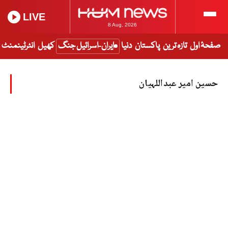
LIVE
8 Aug, 2026
صفحۂ اول
تازہ ترین
پاکستان
دنیا
ایران-اسرائیل جنگ
کھیل
انٹرٹینمنٹ
حسین امیر عبداللہیان