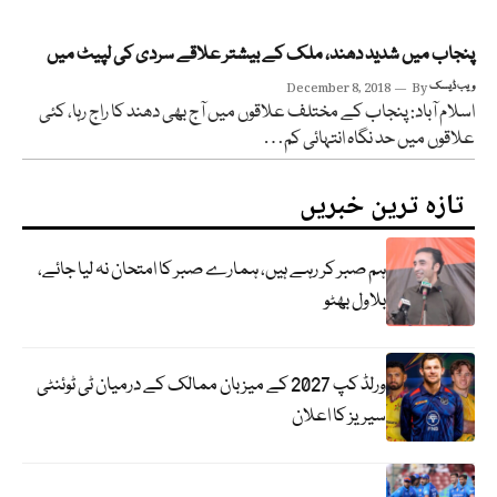
پنجاب میں شدید دھند، ملک کے بیشتر علاقے سردی کی لپیٹ میں
ویب ڈیسک
By
December 8, 2018
اسلام آباد: پنجاب کے مختلف علاقوں میں آج بھی دھند کا راج رہا، کئی
علاقوں میں حد نگاہ انتہائی کم…
تازہ ترین خبریں
ہم صبر کر رہے ہیں، ہمارے صبر کا امتحان نہ لیا جائے،
بلاول بھٹو
ورلڈ کپ 2027 کے میزبان ممالک کے درمیان ٹی ٹوئنٹی
سیریز کا اعلان