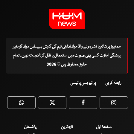
ہم نیوز پر شائع یا نشر ہونے والا مواد ادارتی ٹیم کی کاوش ہے۔ اس مواد کو بغیر
پیشگی اجازت کسی بھی صورت میں استعمال یا نقل کرنا درست نہیں۔ تمام
حقوق محفوظ ہیں © 2026
رابطہ کریں
پرائیویسی پالیسی
WhatsApp
Twitter
Facebook
Faceboo
صفحۂ اول
تازہ ترین
پاکستان