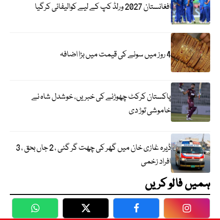
افغانستان 2027 ورلڈ کپ کے لیے کوالیفائی کرگیا
4 روز میں سونے کی قیمت میں بڑا اضافہ
پاکستان کرکٹ چھوڑنے کی خبریں، خوشدل شاہ نے
خاموشی توڑ دی
ڈیرہ غازی خان میں گھر کی چھت گر گئی ، 2 جاں بحق ، 3
افراد زخمی
ہمیں فالو کریں
WhatsApp
Twitter
Facebook
Faceboo