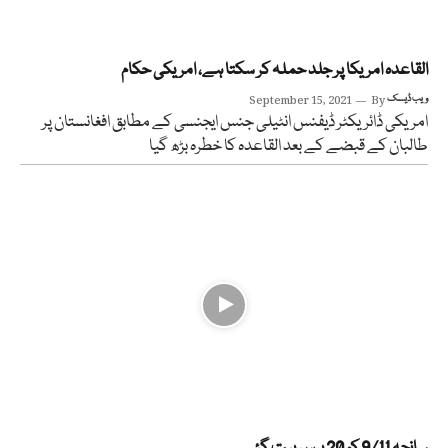
القاعدہ امریکا پر جلد حملہ کر سکتا ہے، امریکی حکام
ویب ڈیسک
By
September 15, 2021
امریکی ڈائریکٹر ڈیفنس انٹیلی جنس ایجنسی کے مطابق افغانستان پر
طالبان کے قبضے کے بعد القاعدہ کا خطرہ بڑھ گیا