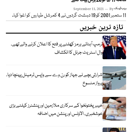
سانحہ 9/11 کو 20 برس بیت گئے
ویب ڈیسک
By
September 11, 2021
11 ستمبر 2001 کو 19 دہشت گردوں نے 4 کمرشل طیاروں کو اغوا کیا۔
تازہ ترین خبریں
ٹرمپ آبنائے ہرمز کھلنے پر فتح کا اعلان کرنے والے تھے،
وال اسٹریٹ جرنل کا انکشاف
شرارتی بچے نے جہاز کو رن وے سے واپس ٹرمینل پہنچا دیا،
پرواز منسوخ
خیبرپختونخوا کے سرکاری ملازمین اور پنشنرز کیلئے بڑی
خوشخبری، الاؤنس اور پنشن میں اضافہ