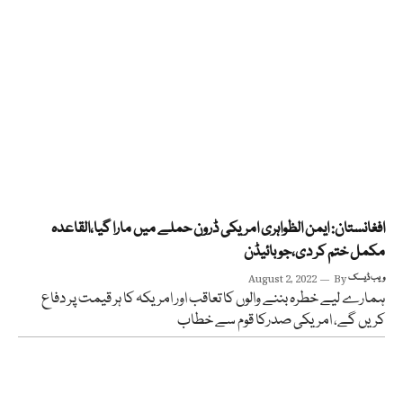
افغانستان: ایمن الظواہری امریکی ڈرون حملے میں مارا گیا،القاعدہ
مکمل ختم کر دی،جوبائیڈن
ویب ڈیسک
By
August 2, 2022
ہمارے لیے خطرہ بننے والوں کا تعاقب اور امریکہ کا ہر قیمت پر دفاع
کریں گے، امریکی صدرکا قوم سے خطاب