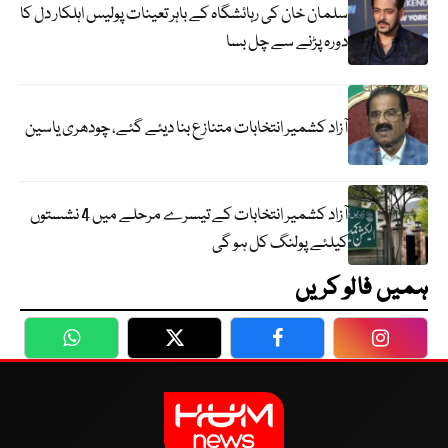
سلمان خان کی رہائشگاہ کے باہر تعینات پولیس اہلکار دل کا
دورہ پڑنے سے چل بسا
آزاد کشمیر انتخابات متنازع بنا دیئے گئے، چودھری یاسین
آزاد کشمیر انتخابات کے تیسرے مرحلے میں 4 نشستوں
کیلئے پولنگ کل ہو گی
ہمیں فالو کریں
WhatsApp
Twitter
Facebook
Faceboo