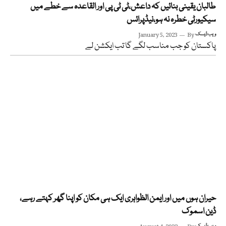
طالبان یقینی بنائیں کہ داعش،ٹی ٹی پی اور القاعدہ سے خطے میں
سیکیورٹی خطرہ نہ ہو،نیڈپرائس
ویب ڈیسک
By
January 5, 2023
پاکستان کو جب مناسب لگے گا تب ایکشن لے
حیران ہوں میں اور ایمن الظواہری ایک ہی مکان کو اپنا گھر کہتے رہے،
ڈین اسموک
ویب ڈیسک