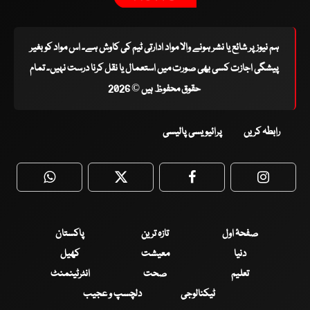
ہم نیوز پر شائع یا نشر ہونے والا مواد ادارتی ٹیم کی کاوش ہے۔ اس مواد کو بغیر
پیشگی اجازت کسی بھی صورت میں استعمال یا نقل کرنا درست نہیں۔ تمام
حقوق محفوظ ہیں © 2026
رابطہ کریں
پرائیویسی پالیسی
WhatsApp
Twitter
Facebook
Faceboo
صفحۂ اول
تازہ ترین
پاکستان
دنیا
معیشت
کھیل
تعلیم
صحت
انٹرٹینمنٹ
ٹیکنالوجی
دلچسپ و عجیب