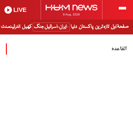
LIVE
9 Aug, 2026
صفحۂ اول
تازہ ترین
پاکستان
دنیا
ایران-اسرائیل جنگ
کھیل
انٹرٹینمنٹ
القاعدہ