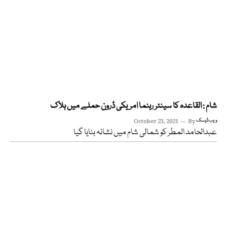
شام : القاعدہ کا سینئر رہنما امریکی ڈرون حملے میں ہلاک
ویب ڈیسک
By
October 23, 2021
عبدالحامد المطر کو شمالی شام میں نشانہ بنایا گیا