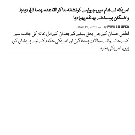
امریکہ نے شام میں چرواہے کو نشانہ بنا کر القاعدہ رہنما قرار دیدیا،
واشنگٹن پوسٹ نے بھانڈہ پھوڑ دیا
May 19, 2023
By
FAHAD BIN SHAKIR
لطفی حسان کے جاں بحق ہونے کے بعد ان کے اہل خانہ کی جانب سے
کیے جانے والے سوالات پینٹاگون اور امریکی حکام کے لیے پریشان کن
ہیں، امریکی اخبار