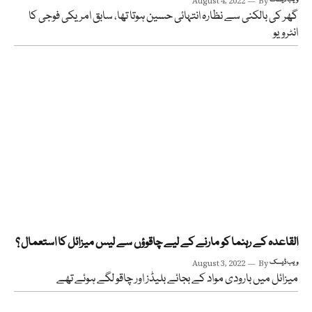
August 4, 2022
By
گھر کی بالکنی سے نظارہ انتہائی حسین ہوتا تھا، سابق امریکی فوجی کا
انٹرویو
القاعدہ کے رہنما کو مارنے کے لیے چاقوؤں سے لیس میزائل کا استعمال ؟
ویب ڈیسک
By
August 3, 2022
میزائل میں بارودی مواد کے بجائے بلیڈز اور چاقو لگے ہوئے تھے