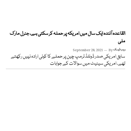
القاعدہ آئندہ ایک سال میں امریکہ پر حملہ کر سکتی ہے، جنرل مارک
ملی
ویب ڈیسک
By
September 28, 2021
سابق امریکی صدر ڈونلڈ ٹرمپ چین پر حملے کا کوئی ارادہ نہیں رکھتے
تھے، امریکی سینیٹ میں سوالات کے جوابات