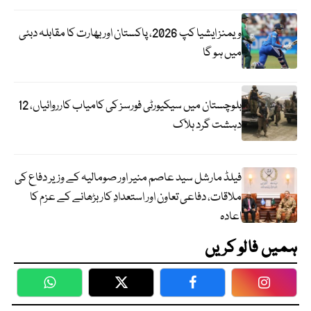
ویمنز ایشیا کپ 2026، پاکستان اور بھارت کا مقابلہ دبئی
میں ہو گا
بلوچستان میں سیکیورٹی فورسز کی کامیاب کارروائیاں، 12
دہشت گرد ہلاک
فیلڈ مارشل سید عاصم منیر اور صومالیہ کے وزیر دفاع کی
ملاقات، دفاعی تعاون اور استعدادِ کار بڑھانے کے عزم کا
اعادہ
ہمیں فالو کریں
WhatsApp
Twitter
Facebook
Faceboo