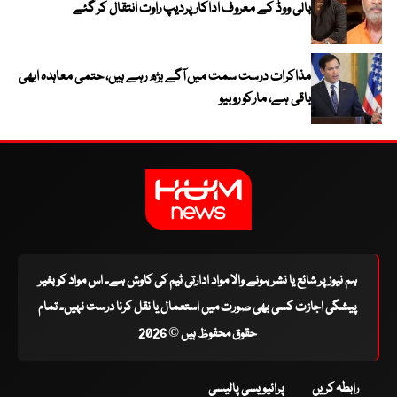
بالی ووڈ کے معروف اداکار پردیپ راوت انتقال کر گئے
مذاکرات درست سمت میں آگے بڑھ رہے ہیں، حتمی معاہدہ ابھی
باقی ہے، مارکو روبیو
ہم نیوز پر شائع یا نشر ہونے والا مواد ادارتی ٹیم کی کاوش ہے۔ اس مواد کو بغیر
پیشگی اجازت کسی بھی صورت میں استعمال یا نقل کرنا درست نہیں۔ تمام
حقوق محفوظ ہیں © 2026
رابطہ کریں
پرائیویسی پالیسی