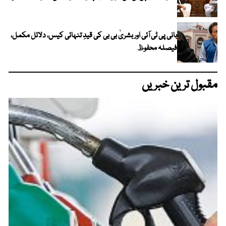
بانی پی ٹی آئی اور بشریٰ بی بی کی قیدِ تنہائی کیس، دلائل مکمل،
فیصلہ محفوظ
مقبول ترین خبریں