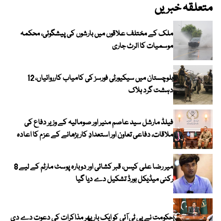
متعلقہ خبریں
ملک کے مختلف علاقوں میں بارشوں کی پیشگوئی، محکمہ
موسمیات کا الرٹ جاری
بلوچستان میں سیکیورٹی فورسز کی کامیاب کارروائیاں، 12
دہشت گرد ہلاک
فیلڈ مارشل سید عاصم منیر اور صومالیہ کے وزیر دفاع کی
ملاقات، دفاعی تعاون اور استعدادِ کار بڑھانے کے عزم کا اعادہ
میر رضا علی کیس، قبر کشائی اور دوبارہ پوسٹ مارٹم کے لیے 8
رکنی میڈیکل بورڈ تشکیل دے دیا گیا
حکومت نے پی ٹی آئی کو ایک بارپھر مذاکرات کی دعوت دے دی