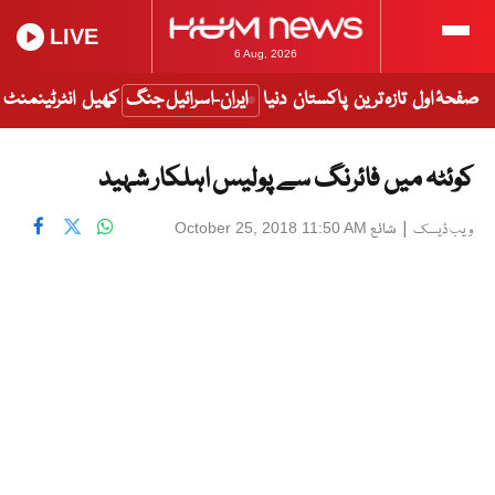
LIVE
6 Aug, 2026
صفحۂ اول
تازہ ترین
پاکستان
دنیا
ایران-اسرائیل جنگ
کھیل
انٹرٹینمنٹ
کوئٹہ میں فائرنگ سے پولیس اہلکار شہید
|
شائع
October 25, 2018 11:50 AM
ویب ڈیسک