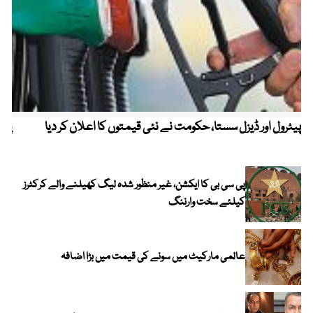
پیٹرول اور ڈیزل سستا، حکومت نے نئی قیمتوں کا اعلان کر دیا
پیٹ
پی سی بی کا ایکشن، غیر منظور شدہ لیگ کھیلنے والے کرکٹرز
کیلئے سخت وارننگ
عالمی مارکیٹ میں سونے کی قیمت میں بڑا اضافہ