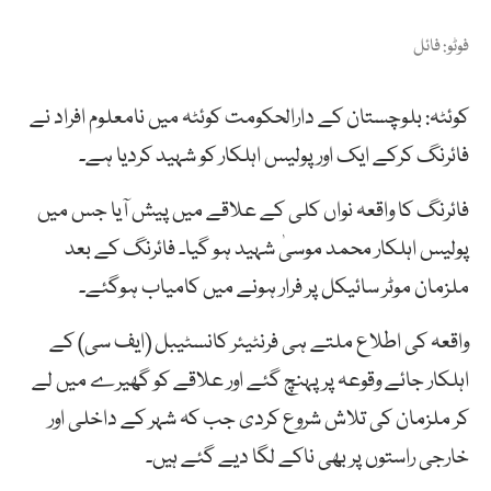
فوٹو: فائل
کوئٹہ: بلوچستان کے دارالحکومت کوئٹہ میں نامعلوم افراد نے
فائرنگ کرکے ایک اور پولیس اہلکار کو شہید کردیا ہے۔
فائرنگ کا واقعہ نواں کلی کے علاقے میں پیش آیا جس میں
پولیس اہلکار محمد موسیٰ شہید ہو گیا۔ فائرنگ کے بعد
ملزمان موٹر سائیکل پر فرار ہونے میں کامیاب ہوگئے۔
واقعہ کی اطلاع ملتے ہی فرنٹیئر کانسٹیبل (ایف سی) کے
اہلکار جائے وقوعہ پر پہنچ گئے اور علاقے کو گھیرے میں لے
کر ملزمان کی تلاش شروع کردی جب کہ شہر کے داخلی اور
خارجی راستوں پر بھی ناکے لگا دیے گئے ہیں۔