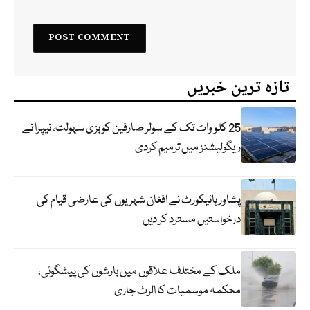
تازہ ترین خبریں
25 کلو واٹ تک کے سولر صارفین کو بڑی سہولت، نیپرا نے
ریگولیشنز میں ترمیم کردی
پشاور ہائیکورٹ نے افغان شہریوں کی عارضی قیام کی
درخواستیں مسترد کر دیں
ملک کے مختلف علاقوں میں بارشوں کی پیشگوئی،
محکمہ موسمیات کا الرٹ جاری