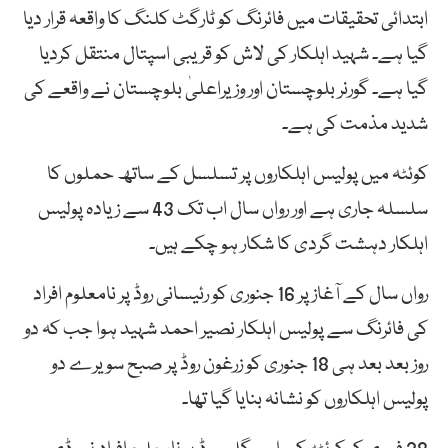
ابتدائی تحقیقات میں فائرنگ کو ٹارگٹ کلنگ کا واقعہ قرار دیا
گیا ہے۔ شہید اہلکار کی لاش کو قریبی اسپتال منتقل کردیا
گیا ہے۔ گورنر بلوچستان اور وزیراعلیٰ بلوچستان نے واقعے کی
شدید مذمت کی ہے۔
کوئٹہ میں پولیس اہلکاروں پر تسلسل کے ساتھ حملوں کا
سلسلہ جاری ہے اور رواں سال اب تک 43 سے زیادہ پولیس
اہلکار دہشت گردی کا شکار ہو چکے ہیں۔
رواں سال کے آغاز پر 16 جنوری کو رئیسانی روڈ پر نامعلوم افراد
کی فائرنگ سے پولیس اہلکار نصیر احمد شہید ہوا جب کہ دو
روز بعد بعد ہی 18 جنوری کو زرغون روڈ پر صبح سویرے دو
پولیس اہلکاروں کو نشانہ بنایا گیا تھا۔