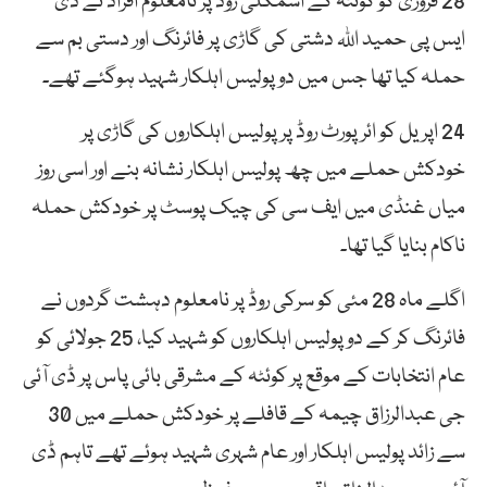
28 فروری کو کوئٹہ کے اسمگلی روڈ پر نامعلوم افراد نے ڈی
ایس پی حمید اللہ دشتی کی گاڑی پر فائرنگ اور دستی بم سے
حملہ کیا تھا جس میں دو پولیس اہلکار شہید ہوگئے تھے۔
24 اپریل کو ائرپورٹ روڈ پر پولیس اہلکاروں کی گاڑی پر
خودکش حملے میں چھ پولیس اہلکار نشانہ بنے اور اسی روز
میاں غنڈی میں ایف سی کی چیک پوسٹ پر خودکش حملہ
ناکام بنایا گیا تھا۔
اگلے ماہ 28 مئی کو سرکی روڈ پر نامعلوم دہشت گردوں نے
فائرنگ کر کے دو پولیس اہلکاروں کو شہید کیا، 25 جولائی کو
عام انتخابات کے موقع پر کوئٹہ کے مشرقی بائی پاس پر ڈی آئی
جی عبدالرزاق چیمہ کے قافلے پر خودکش حملے میں 30
سے زائد پولیس اہلکار اور عام شہری شہید ہوئے تھے تاہم ڈی