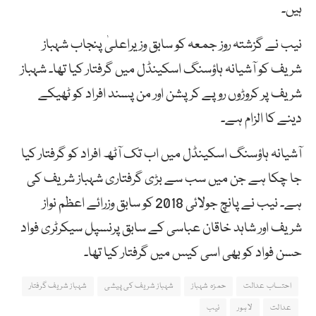
ہیں۔
نیب نے گزشتہ روز جمعہ کو سابق وزیراعلیٰ پنجاب شہباز
شریف کو آشیانہ ہاؤسنگ اسکینڈل میں گرفتار کیا تھا۔ شہباز
شریف پر کروڑوں روپے کرپشن اور من پسند افراد کو ٹھیکے
دینے کا الزام ہے۔
آشیانہ ہاؤسنگ اسکینڈل میں اب تک آٹھ افراد کو گرفتار کیا
جا چکا ہے جن میں سب سے بڑی گرفتاری شہباز شریف کی
ہے۔ نیب نے پانچ جولائی 2018 کو سابق وزرائے اعظم نواز
شریف اور شاہد خاقان عباسی کے سابق پرنسپل سیکرٹری فواد
حسن فواد کو بھی اسی کیس میں گرفتار کیا تھا۔
احتساب عدالت
حمزہ شہباز
شہباز شریف کی پیشی
شہباز شریف گرفتار
عدالت
لاہور
نیب