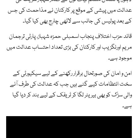
عدالت میں پیشی کے موقع پر کارکنان نے مذاحمت کی جس
کے بعد پولیس کی جانب سے لاٹھی چارج بھی کیا گیا۔
قائد حزب اختلاف پنجاب اسمبلی حمزہ شہباز، پارٹی ترجمان
مریم اورنگزیب اور کارکنان کی بڑی تعداد احتساب عدالت میں
موجود ہے۔
امن و امان کی صورتحال برقرار رکھنے کے لیے سیکیورٹی کے
سخت انتظامات کیے گئے ہیں جب کہ عدالت کی طرف آنے
والی سڑک کو بھی بیریئر لگا کر ٹریفک کے لیے بند کر دیا گیا
ہے۔