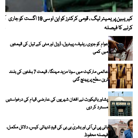
کیریبین پریمیئر لیگ ، قومی کرکٹرز کو این او سی 19 اگست کو جاری
آز
کرنے کا فیصلہ
چھی
عوام کو جزوی ریلیف، پیٹرول، ڈیزل اور مٹی کے تیل کی قیمتوں
میں کمی
عالمی مارکیٹ میں سونا مزید مہنگا ، قیمت 7 ہفتوں کی بلند
ترین سطح پر پہنچ گئی
پشاور ہائیکورٹ نے افغان شہریوں کی عارضی قیام کی درخواستیں
مسترد کر دیں
بانی پی ٹی آئی اور بشریٰ بی بی کی قیدِ تنہائی کیس، دلائل مکمل،
فیصلہ محفوظ