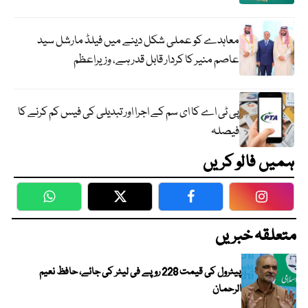
معاہدے کو عملی شکل دینے میں فیلڈ مارشل سید
عاصم منیر کا کردار قابل قدر ہے، وزیراعظم
پی ٹی اے کا ای سم کے اجرا اور تبدیلی کی فیس کم کرنے کا
فیصلہ
ہمیں فالو کریں
WhatsApp
Twitter
Facebook
Faceboo
متعلقہ خبریں
پیٹرول کی قیمت 228 روپے فی لیٹر کی جائے، حافظ نعیم
الرحمان