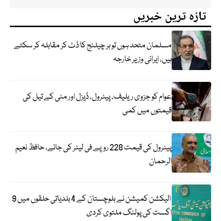
تازہ ترین خبریں
مسلمان متحد ہوں تو ہر چیلنج کا ڈٹ کر مقابلہ کر سکتے
ہیں، ایرانی وزیر خارجہ
عوام کو جزوی ریلیف، پیٹرول، ڈیزل اور مٹی کے تیل کی
قیمتوں میں کمی
پیٹرول کی قیمت 228 روپے فی لیٹر کی جائے، حافظ نعیم
الرحمان
الیکشن کمیشن نے بلوچستان کے 4 بلدیاتی حلقوں میں 9
اگست کی پولنگ ملتوی کردی