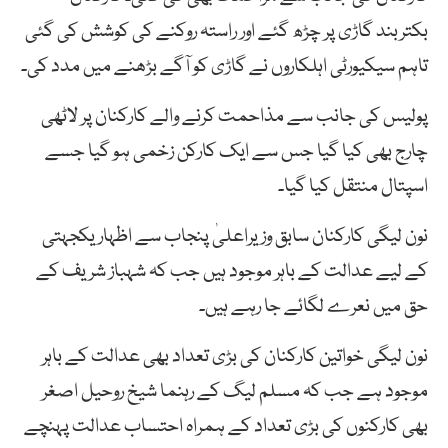
بکتربند گاڑی پر چڑھ گئے اور راستہ روکنے کی کوشش کی گئی
تاہم سیکیورٹی اہلکاروں نے گاڑی کو آگے بڑھنے میں مدد کی۔
پولیس کی جانب سے مذاحمت کرنے والے کارکنان پر لاٹھی
چارج بھی کیا گیا جس سے ایک کارکن زخمی ہو گیا جسے
اسپتال منتقل کیا گیا۔
نون لیگی کارکنان سابق وزیراعلیٰ پنجاب سے اظہار یکجہتی
کے لیے عدالت کے باہر موجود ہیں جب کہ شہباز شریف کے
حق میں نعرے لگائے جا رہے ہیں۔
نون لیگی خواتین کارکنان کی بڑی تعداد بھی عدالت کے باہر
موجود ہے جب کہ مسلم لیگ کے رہنما شیخ روحیل اصغر
بھی کارکنوں کی بڑی تعداد کے ہمراہ احتساب عدالت پہنچے