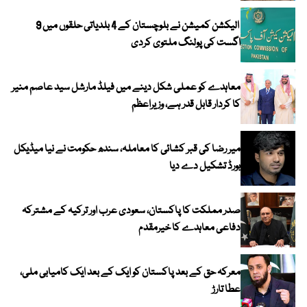
الیکشن کمیشن نے بلوچستان کے 4 بلدیاتی حلقوں میں 9
اگست کی پولنگ ملتوی کردی
معاہدے کو عملی شکل دینے میں فیلڈ مارشل سید عاصم منیر
کا کردار قابل قدر ہے، وزیراعظم
میر رضا کی قبر کشائی کا معاملہ، سندھ حکومت نے نیا میڈیکل
بورڈ تشکیل دے دیا
صدر مملکت کا پاکستان، سعودی عرب اور ترکیہ کے مشترکہ
دفاعی معاہدے کا خیرمقدم
معرکہ حق کے بعد پاکستان کو ایک کے بعد ایک کامیابی ملی،
عطا تارڑ